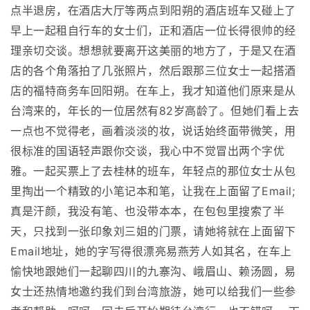
点半退房，在酒店大厅等两点到阳朔的酒店班车又碰上了
早上一起租自行车的女士们，正和酒店一位长得很帅的经
理亲切交谈。想想就要离开这美丽的地方了，于是又在酒
店的各个角落拍了几张照片，然后跟那三位女士一起搭酒
店的福特商务车回阳朔。在车上，我才知道他们原来是从
台湾来的，年长的一位居然有82岁高龄了。但她们看上去
一点也不觉得老，画着淡淡的妆，说话始终面带微笑，用
很标准的国语轻声跟你交谈，我心中不觉冒出两个字优
雅。一起买票上了去桂林的班车，年轻点的那位女士从包
里掏出一个精致的小笔记本和笔，让我在上面留了Email;
真是汗颜，我没有笔、也没带本本，在包包里搜索了半
天，只找到一张印象刘三姐的门票，请她将就在上面留下
Email地址，她的字写得很漂亮易燕芳人如其名，在车上
愉快地跟她们一起聊四川的九寨沟、峨眉山、赖汤圆，易
女士还热情地邀约我们到台湾旅游，她可以给我们一些参