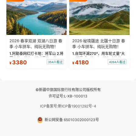
频：专业摄影师...
晨雾与小木...
2026·春享双湖 双湖八日游 春
2026·秘境疆途 北疆十日游 春
季 小车拼车、纯玩无购物！
季 小车拼车、纯玩无购物！
1.阿勒泰网红打卡地：将军山 2.将
1.自驾环湖270°，用车轮丈量“大
军山落日缆车，体验雪都风光 3.
西洋最后一滴眼泪”的极致蔚蓝，
3380
4180
354人看过
4264人看过
¥
¥
将军山，夕阳派对，蹦迪party 4.
让雪山、花海与深邃湖水在转弯
自驾赛里木湖360°环湖 5.二进赛
间连成自由的画卷。 2.特别赠送
湖随心游，邂逅湖畔日出浪漫...
那拉提景区3公里内，落地窗三钻
民宿 3.那...
©新疆中旅国际旅行社有限公司版权所有
许可证号:L-XB-100013
ICP备案号:新ICP备19001292号-4
新公网安备 65010302000123号