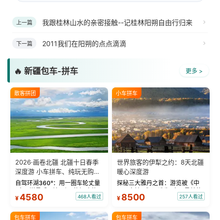
我跟桂林山水的亲密接触--记桂林阳朔自由行归来
上一篇
2011我们在阳朔的点点滴滴
下一篇
🔥 新疆包车-拼车
更多 >
散客拼团
小车拼车
2026·画卷北疆 北疆十日春季
世界旅客的伊犁之约：8天北疆
深度游 小车拼车、纯玩无购
暖心深度游
物！
自驾环湖360°：用一圈车轮丈量
探秘三大雅丹之首：游览被《中
“大西洋最后一滴眼泪”的极致蔚
国国家地理》评选为“中国最美的
4580
8500
468人看过
257人看过
¥
¥
蓝。 赛湖旅拍：甄选多款风格服
三大雅丹”第一名的克拉玛依魔鬼
饰，9张精修美照，定格赛里木湖
城。 中国第一村：探访仅存的图
绝美瞬间。 赛湖坦克300跟车视
瓦人最大村落——禾木村，欣赏
包车拼车
包车拼车