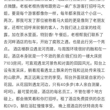
点微醺。老板老根热情地跟旁边一桌广东游客打招呼马大
姐，要是每个游客都像你一样，每年都来我这个小店一、
两次，那我可发了那位被称着马大姐的更是像到了老朋友
家，还帮忙招呼来就餐的客人，为我们送上店家的桂花
露，加在茶水里面，特别香! 午餐后，老根帮我们联系了
去河畔酒店的包车，开始了腐败之遇，也是此行另一个亮
点。 酒店楼群沿遇龙河而建，与周围环境很好的融和在一
起，酒店本身就是一个不逊的景点!我们住的一楼大床房
7103房间，可直观遇龙河景色和对面的田园风光。阳台上
设有发呆床，躺着观看遇龙上飘来的竹筏和远处传来筏工
的山歌声，真正远离尘世的享受。阳台外面就是自家的小
花园，从花园到遇龙河边，只有40多步(本人亲自测量，
呵呵)。最可爱的是，酒店的每名员工，不管在哪个地方
碰上，都会微笑着和你打招呼。租了酒店免费提供的杂志
和DVD，躺在浴缸慢慢享受。 晚上搭酒店的伏特商务车