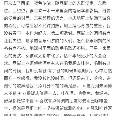
再次去了西街。夜色浓浓，随西街上的人群漫步，东瞧
瞧、西望望，很喜欢一木一果里面的笔记本和影集，线装
的泛黄的封面，富有哲理的语言，小店墙壁上贴满了游客
的心情，可惜店家不允许拍照，加上担心背包的重量，我
没有买下一本作为纪念，第二项遗憾。西街上的酒吧有点
让我失望，嘈杂的音乐和沸腾的人们，怎么都跟阳朔的风
格有点不搭。地球村里面的歌手唱歌还不错，但另一家著
名的男孩、女孩就太都市化了，估计年纪更小的人会喜
欢。西街上老师傅啤酒鱼有人在唱我想去桂林，唱到有时
间的时候，我却没有钱;有了钱的时候却没时间，心中油然
而升一丝感慨，我没钱也没时间，但还是来了，哈哈，谢
谢你的歌声给我平添几分幸福的满足感。 ※ 遇龙河朱师傅
人不错 ※ 老根饭店值得一去，桂花酒、毛骨鱼、黄焖鸡、
野菜都做得不错 ※ 喜欢有点情调的朋友可去明园咖啡坐
坐，据说是西街上唯一坚持保留优雅的小店 ※ 强烈推荐河
畔酒店。服务生送我们到房间，他刚一离开，我就忍不住