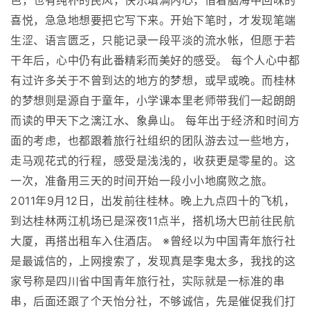
色，也有纯朴的民风，快乐填满内心，借着脑海中回味的
喜悦，急急地想要把它写下来。开始下笔时，才发现笔端
生涩、语言匮乏，只能记录一段平淡的流水帐，但愿于若
干年后，心中仍有此番精彩而美好的感受。 每个人心中都
有过许多关于不曾到达的地方的梦想，或早或晚。而桂林
的梦想则是源自于童年，小学课本里老师带我们一起朗朗
而读的甲天下之漓江水、象鼻山。 每年出于经济和时间方
面的考虑，也都跟着旅行社组织的团队游去过一些地方，
走马观花式的行程，感受是浅浅的，收获更是零星的。这
一次，准备用三天的时间开始一段小小地腐败之旅。
2011年9月12日，出发前往桂林。晚上九点四十的飞机，
到达桂林两江机场已是深夜11点半，搭机场大巴前往民航
大厦，再搭出租车入住酒店。 ※曾经以为中国青年旅行社
是最诚信的，上网搜索了，发现真是李鬼太多，我找的这
家号称是四川省中国青年旅行社，实际就是一标准的串
串，后面还跟了个天怡分社，不够诚信，先是催促我们打