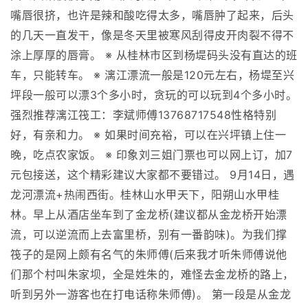
嘴唇很挤，也许是辣和酸吃得太多，嘴唇肿了起来，后头
的几天一直发干，像是冬天里被寒风刮得皮开肉裂不得不
涂上厚厚的唇膏。 ※ 从桂林市区到杨堤码头没有直达的班
车，只能转车。 ※ 漓江漂流一般是120元左右，杨堤至兴
坪段一般可以漂3个多小时，贪玩的可以玩到4个多小时。
强烈推荐漓江筏工：李斌师傅13768717548性格特别
好，有亲和力。 ※ 如果时间充裕，可以在兴坪镇上住一
晚，吃点农家饭。 ※ 印象刘三姐门票也可以网上订，加7
元包接送，这个精彩建议大家都不要错过。 9月14日，遇
龙河漂流+热闹西街。桂林山水甲天下，阳朔山水甲桂
林。早上从酒店坐车到了金龙桥(建议都从金龙桥开始漂
流，可以逆流而上去富里桥，别有一番韵味)。为我们撑
筏子的是网上颇有名气的朱师傅(后来我才听朱师傅说他
们那个村叫朱家坝，全是姓朱的，难怪去金龙桥的路上，
听到另外一游客也在打电话称朱师傅)。 第一段是从金龙