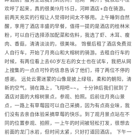
欢呼了起来，真的很美!9月15日，河畔酒店+自在骑游。
前两天充实的行程让人觉得时间太不够用。上午睡到自然
醒，享用了酒店丰盛的早餐，值得一提的是酒店的桂林米
粉，可以自行选择添加配菜和佐料，我选了虾、木耳、瘦
肉、香菇，清清淡淡的，很美味。 饱餐后租了酒店免费双
人自行车，开始了月亮山和大榕树的骑游。去租自行车的
时候，有两位看上去60岁左右的女士也在试车，我把从网
上搜集的一点点可怜的信息告诉了他们，得了两位不停的
感谢。 远处云雾迷蒙的山像是披上绿毯，柔和的朝阳，清
新的空气，骑在路上，飞翔吧~~。 十分钟后我们就到了
酒店对面的大榕树景点，参观、拍照。后前往月亮山景
点，一路上有草莓园可以自己采摘，因为有点商业味，我
们没有去亲自体验采摘草莓的快乐。到了观月景点站在不
同的位置参观、拍照，一上午的时间被轻松打发，很想去
前面的龙门水岩，但时间太紧，只好打道回酒店。 下午一