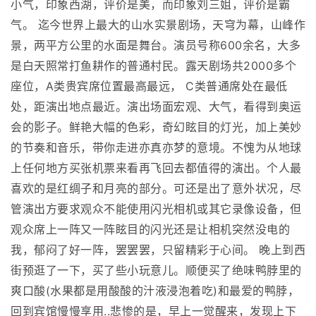
小气，印象西湖，评价是美，而印象刘三姐，评价是霸
气。 迄今世界上最大的山水实景剧场，天穹为幕，山峰作
景，两平方公里的水面是舞台。演员号称600余名，大多
是白天照常打鱼耕作的普通村民。露天剧场共2000多个
座位，A类贵宾席位置最高最远， C类普通席处在最低
处，距演出地点最近。演出场面宏观、大气，看得到奥运
会的影子。鲜艳大幅的色彩，奇幻眩目的灯光，加上美妙
的节奏和音乐，带你走进亦真亦梦的意境。不愧为从地球
上任何地方买张机票来看再飞回去都值得的演出。个人最
喜欢的是红绸子和月亮的部分。可还是出了意外状况，尽
管演出方要求观众不能使用闪光相机或其它录像设备，但
观众席上一阵又一阵眩目的闪光还是让相机突然没电的
我，郁闷了好一阵，罢罢罢，只留精彩于心间。 晚上到西
街预逛了一下，买了些小玩意儿。顺便买了绝味鸭脖里的
爽口酸(水果都是用酸酸的汁液浸泡着吃)和最爱的鸭脖，
回到宾馆慢慢享用..悲惨的是，早上一觉醒来，发现上下