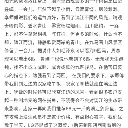
阳光懒懒地散在身上，脑海里出现最多的一个词语是山峦
叠嶂。一会儿，居然下起了小雨，云遮雾绕，烟波渺渺。
李师傅说我们的运气真好，看到了漓江不同的风光，晴观
奇峰倒影、碧水青山，雾赏杨堤烟雨、山川隐约。 一路
上，忍不住拿起相机一阵狂拍，但更多的时候，什么也不
想，随江而流，静静欣赏两岸的青山。在九马画山风景区
停留了一会儿，据说伟人如毛泽东可以看到9匹马，周总
理可以看出6匹，鲁娃子也说他看到了6匹。无奈我天生愚
钝，找不出或立或卧、或奔或跃的九匹骏马。在他苦口婆
心的指点下，勉强看到了两匹。 在我们的要求下，李师傅
带我们到江边的农家吃午饭，农家吊脚楼就建在漓江边
上，吃饭的时候还可以欣赏江边的风景。看到很多农户支
起一种叫地笼的网在捕鱼，不晓得会不会对漓江的生态带
来影响。店家一再向我们推荐68元一斤的漓江剑骨鱼，之
前攻略上没注意是不是这个价格，有点担心被宰，我们犹
豫了半天，LG还是点了这道菜，(后来到阳朔西街看到的