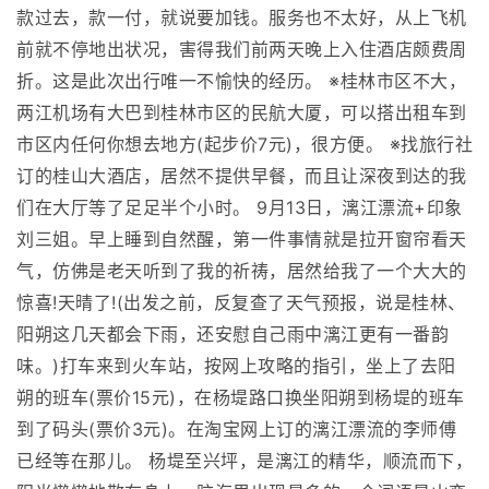
款过去，款一付，就说要加钱。服务也不太好，从上飞机
前就不停地出状况，害得我们前两天晚上入住酒店颇费周
折。这是此次出行唯一不愉快的经历。 ※桂林市区不大，
两江机场有大巴到桂林市区的民航大厦，可以搭出租车到
市区内任何你想去地方(起步价7元)，很方便。 ※找旅行社
订的桂山大酒店，居然不提供早餐，而且让深夜到达的我
们在大厅等了足足半个小时。 9月13日，漓江漂流+印象
刘三姐。早上睡到自然醒，第一件事情就是拉开窗帘看天
气，仿佛是老天听到了我的祈祷，居然给我了一个大大的
惊喜!天晴了!(出发之前，反复查了天气预报，说是桂林、
阳朔这几天都会下雨，还安慰自己雨中漓江更有一番韵
味。)打车来到火车站，按网上攻略的指引，坐上了去阳
朔的班车(票价15元)，在杨堤路口换坐阳朔到杨堤的班车
到了码头(票价3元)。在淘宝网上订的漓江漂流的李师傅
已经等在那儿。 杨堤至兴坪，是漓江的精华，顺流而下，