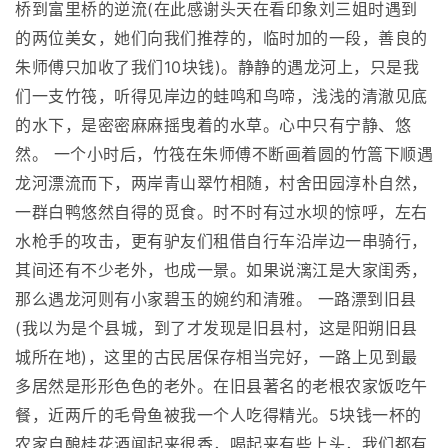
桥到富里桥的逆流(在此感谢头天在看印象刘三姐时遇到
的两位美女，她们向我们推荐的，临时加的一段，善良的
朱师傅只加收了我们10块钱)。静静的遇龙河上，只是我
们一支竹筏，听得见岸边的蛙鸣和鸟啼，浅浅的清澈见底
的水下，是密密麻麻摇曳着的水草。心中只有宁静、悠
然。 一个小时后，竹筏在朱师傅不断画着圆的竹篙下顺遇
龙河漂流而下，两岸青山翠竹相随，村舍田园淳朴自然，
一群白鸭悠然自得的觅食。时不时有过水坝的惊呼，左右
水枪手的攻击，更有驴友们租借自行车沿岸边一串骑行，
其间还有不少老外，也成一景。如果说漓江是大家闺秀，
那么遇龙河则有小家碧玉的婉约和清雅。 一路漂到旧县
(我以为是个县城，到了才发现是旧县村，这是阳朔旧县
城所在地)，这里的古民居保存相当完好，一路上见到最
多居然是形形色色的老外。在旧县著名的老根农家饭吃午
餐，近两斤的毛骨鱼被我一个人吃得精光。5块钱一杯的
农家自酿桂花酒闻起来很香，喝起来有些上头，我们都有