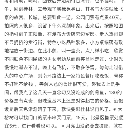
考和帮助，呵呵，回去后开始期待台湾行，也不错呵。 下
午，回到桂林，去参观了城标象鼻山，其名气大得就象北
京的故宫、长城，总要到此一游。公园门票有点贵40元，
拍照的人很多，没留下什么深刻印象。出来后，按照地图
的指引到了正阳街，在瀑布大饭店旁边留影。走入热闹却
不显拥挤的步行街，特色小吃品种繁多，小方桌错落有致
地摆放于街边。在此小憩，叫一壶茶，点几样小吃，欣赏
不同肤色不同民族的男女老幼从面前笑意地走过，让时光
慢慢地逝去不过，晚上有飞机，不敢多停留。匆匆走过偌
大的中心广场，到南环路边上一家特色餐厅吃晚饭，号称
不好吃不给钱 ，善解人意的鲁娃很可爱，趁我去上洗手
间，帮我点了这几天一直念叨又没吃成的剑骨鱼，130的
价格是有点贵，但味道基本上还是对得起它的价格。酒饱
饭足后天色渐渐暗了下来，就快要跟桂林说再见了.. ※ 大
榕树可以找门口的票串串买门票，15元，比景区售票处便
宜5元，进行看看也可以。 ※ 月亮山没必要去披爬，就在