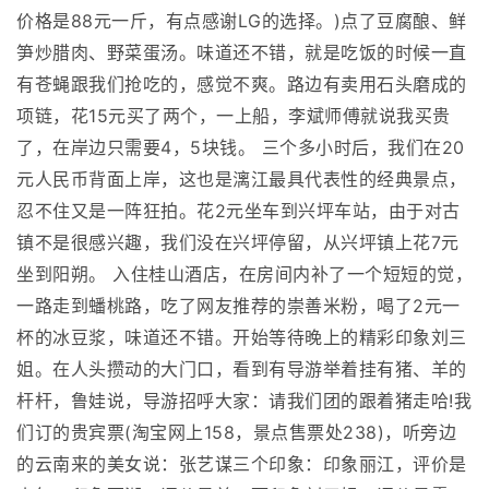
价格是88元一斤，有点感谢LG的选择。)点了豆腐酿、鲜
笋炒腊肉、野菜蛋汤。味道还不错，就是吃饭的时候一直
有苍蝇跟我们抢吃的，感觉不爽。路边有卖用石头磨成的
项链，花15元买了两个，一上船，李斌师傅就说我买贵
了，在岸边只需要4，5块钱。 三个多小时后，我们在20
元人民币背面上岸，这也是漓江最具代表性的经典景点，
忍不住又是一阵狂拍。花2元坐车到兴坪车站，由于对古
镇不是很感兴趣，我们没在兴坪停留，从兴坪镇上花7元
坐到阳朔。 入住桂山酒店，在房间内补了一个短短的觉，
一路走到蟠桃路，吃了网友推荐的崇善米粉，喝了2元一
杯的冰豆浆，味道还不错。开始等待晚上的精彩印象刘三
姐。在人头攒动的大门口，看到有导游举着挂有猪、羊的
杆杆，鲁娃说，导游招呼大家：请我们团的跟着猪走哈!我
们订的贵宾票(淘宝网上158，景点售票处238)，听旁边
的云南来的美女说：张艺谋三个印象：印象丽江，评价是