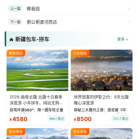
椰香园
上一篇
粥公粥婆河西店
下一篇
🔥 新疆包车-拼车
更多 >
散客拼团
小车拼车
2026·画卷北疆 北疆十日春季
世界旅客的伊犁之约：8天北疆
深度游 小车拼车、纯玩无购
暖心深度游
物！
自驾环湖360°：用一圈车轮丈量
探秘三大雅丹之首：游览被《中
“大西洋最后一滴眼泪”的极致蔚
国国家地理》评选为“中国最美的
4580
8500
468人看过
257人看过
¥
¥
蓝。 赛湖旅拍：甄选多款风格服
三大雅丹”第一名的克拉玛依魔鬼
饰，9张精修美照，定格赛里木湖
城。 中国第一村：探访仅存的图
绝美瞬间。 赛湖坦克300跟车视
瓦人最大村落——禾木村，欣赏
包车拼车
包车拼车
频：专业摄影师...
晨雾与小木...