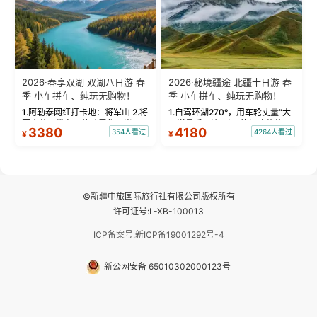
2026·春享双湖 双湖八日游 春
2026·秘境疆途 北疆十日游 春
季 小车拼车、纯玩无购物！
季 小车拼车、纯玩无购物！
1.阿勒泰网红打卡地：将军山 2.将
1.自驾环湖270°，用车轮丈量“大
军山落日缆车，体验雪都风光 3.
西洋最后一滴眼泪”的极致蔚蓝，
3380
4180
354人看过
4264人看过
¥
¥
将军山，夕阳派对，蹦迪party 4.
让雪山、花海与深邃湖水在转弯
自驾赛里木湖360°环湖 5.二进赛
间连成自由的画卷。 2.特别赠送
湖随心游，邂逅湖畔日出浪漫...
那拉提景区3公里内，落地窗三钻
民宿 3.那...
©新疆中旅国际旅行社有限公司版权所有
许可证号:L-XB-100013
ICP备案号:新ICP备19001292号-4
新公网安备 65010302000123号