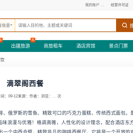
我的账户
经营许可证
有信息
热
热
出疆旅游
商旅租车
酒店宾馆
景点门票
餐饮
滴翠阁西餐
间：09-12
来源：
作者：
浏览：
...
次
排、俄罗斯的雪鱼、精致可口的巧克力蛋糕、传统西式面包，
在雨林中品味浪漫与优雅！格调高雅，人性化的设计理念，配合酒店东
出一个中西合璧，精致非凡的咖啡西餐厅，它将是一个开放的