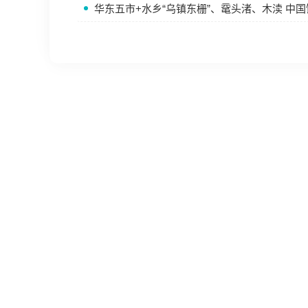
华东五市+水乡“乌镇东栅”、鼋头渚、木渎 中国