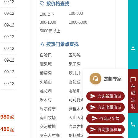
09-12
按价格查找
09-12
100-300
100以下
300-1000
1000-5000
09-12
5000元以上
09-12
按热门景点查找
09-12
白哈巴
五彩滩
09-12
魔鬼城
果子沟
09-12
葡萄沟
坎儿井
定制专家
火焰山
香妃墓
09-12
在
莲花湖
喀纳斯
线
咨询新疆旅游
定
禾木村
可可托海
制
咨询出疆旅游
库尔德宁
赛里木湖
4980
起
南山牧场
天山天池
咨询夏令营
交河故城
高昌古城
4480
起
咨询旅游租车
罗布人村寨
胡杨林公园