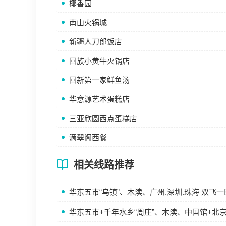
椰香园
南山火锅城
新疆人刀郎饭店
回族小黄牛火锅店
回新第一家鲜鱼汤
华意源艺术蛋糕店
三亚欣圆西点蛋糕店
滴翠阁西餐
相关线路推荐
华东五市“乌镇”、木渎、广州.深圳.珠海 双飞一
华东五市+千年水乡“周庄”、木渎、中国馆+北京