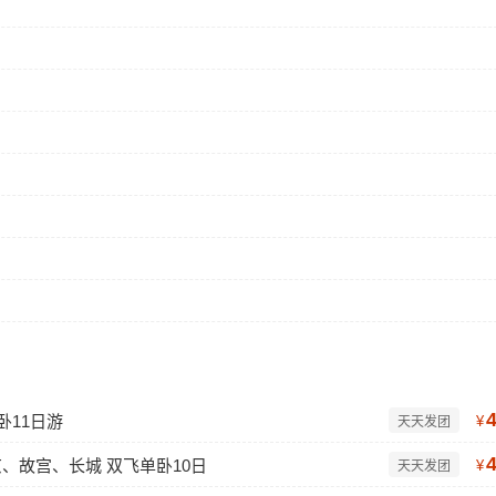
卧11日游
¥
天天发团
、故宫、长城 双飞单卧10日
¥
天天发团