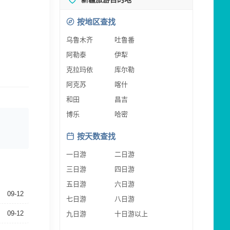
按地区查找
乌鲁木齐
吐鲁番
阿勒泰
伊犁
克拉玛依
库尔勒
阿克苏
喀什
和田
昌吉
博乐
哈密
按天数查找
一日游
二日游
三日游
四日游
五日游
六日游
09-12
七日游
八日游
09-12
九日游
十日游以上