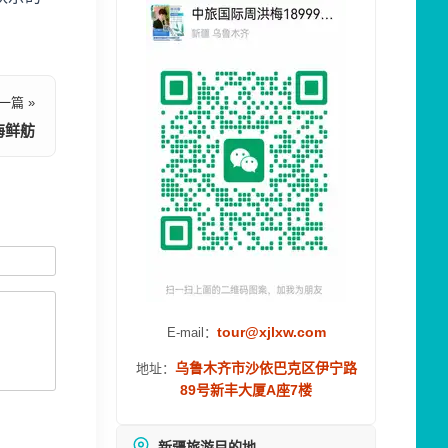
一篇 »
海鲜舫
tour@xjlxw.com
E-mail：
乌鲁木齐市沙依巴克区伊宁路
地址：
89号新丰大厦A座7楼
新疆旅游目的地