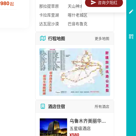
3980
咨询夕阳红
起
那拉提草原
天山神木园
卡拉库里湖
喀什老城区
达瓦昆沙漠
巴音布鲁克
行程地图
更多地图
酒店住宿
所有酒店
乌鲁木齐美丽华大酒
五星级酒店
¥
580