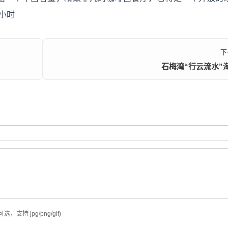
小时
下
石梅湾“行云流水”
可选，支持 jpg/png/gif)