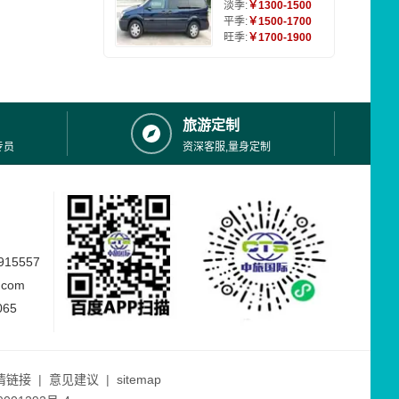
淡季:
￥1300-1500
平季:
￥1500-1700
旺季:
￥1700-1900
旅游定制
专员
资深客服,量身定制
15557
.com
065
情链接
|
意见建议
|
sitemap