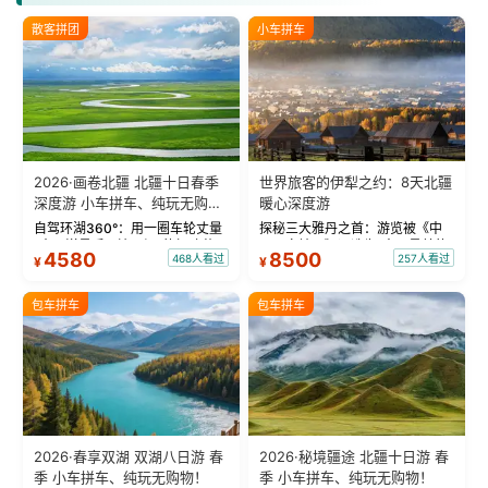
散客拼团
小车拼车
2026·画卷北疆 北疆十日春季
世界旅客的伊犁之约：8天北疆
深度游 小车拼车、纯玩无购
暖心深度游
物！
自驾环湖360°：用一圈车轮丈量
探秘三大雅丹之首：游览被《中
“大西洋最后一滴眼泪”的极致蔚
国国家地理》评选为“中国最美的
4580
8500
468人看过
257人看过
¥
¥
蓝。 赛湖旅拍：甄选多款风格服
三大雅丹”第一名的克拉玛依魔鬼
饰，9张精修美照，定格赛里木湖
城。 中国第一村：探访仅存的图
绝美瞬间。 赛湖坦克300跟车视
瓦人最大村落——禾木村，欣赏
包车拼车
包车拼车
频：专业摄影师...
晨雾与小木...
2026·春享双湖 双湖八日游 春
2026·秘境疆途 北疆十日游 春
季 小车拼车、纯玩无购物！
季 小车拼车、纯玩无购物！