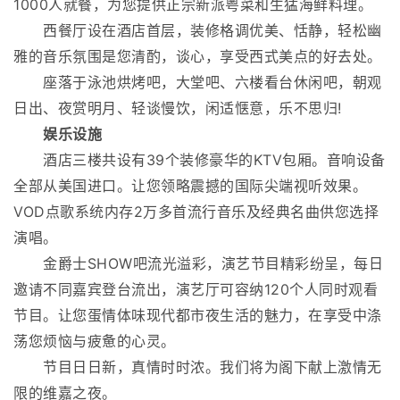
1000人就餐，为您提供正宗新派粤菜和生猛海鲜料理。
西餐厅设在酒店首层，装修格调优美、恬静，轻松幽
雅的音乐氛围是您清酌，谈心，享受西式美点的好去处。
座落于泳池烘烤吧，大堂吧、六楼看台休闲吧，朝观
日出、夜赏明月、轻谈慢饮，闲适惬意，乐不思归!
娱乐设施
酒店三楼共设有39个装修豪华的KTV包厢。音响设备
全部从美国进口。让您领略震撼的国际尖端视听效果。
VOD点歌系统内存2万多首流行音乐及经典名曲供您选择
演唱。
金爵士SHOW吧流光溢彩，演艺节目精彩纷呈，每日
邀请不同嘉宾登台流出，演艺厅可容纳120个人同时观看
节目。让您蛋情体味现代都市夜生活的魅力，在享受中涤
荡您烦恼与疲惫的心灵。
节目日日新，真情时时浓。我们将为阁下献上激情无
限的维嘉之夜。