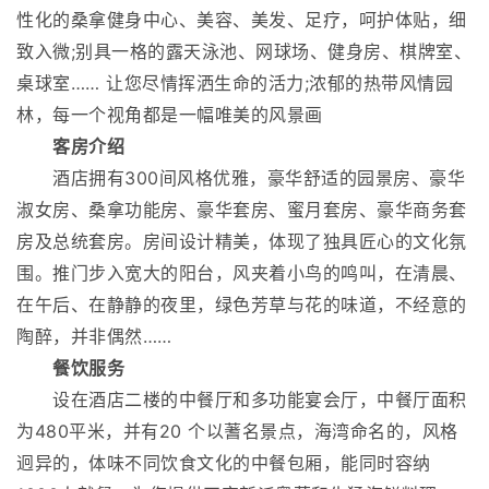
性化的桑拿健身中心、美容、美发、足疗，呵护体贴，细
致入微;别具一格的露天泳池、网球场、健身房、棋牌室、
桌球室…… 让您尽情挥洒生命的活力;浓郁的热带风情园
林，每一个视角都是一幅唯美的风景画
客房介绍
酒店拥有300间风格优雅，豪华舒适的园景房、豪华
淑女房、桑拿功能房、豪华套房、蜜月套房、豪华商务套
房及总统套房。房间设计精美，体现了独具匠心的文化氛
围。推门步入宽大的阳台，风夹着小鸟的鸣叫，在清晨、
在午后、在静静的夜里，绿色芳草与花的味道，不经意的
陶醉，并非偶然……
餐饮服务
设在酒店二楼的中餐厅和多功能宴会厅，中餐厅面积
为480平米，并有20 个以蓍名景点，海湾命名的，风格
迥异的，体味不同饮食文化的中餐包厢，能同时容纳