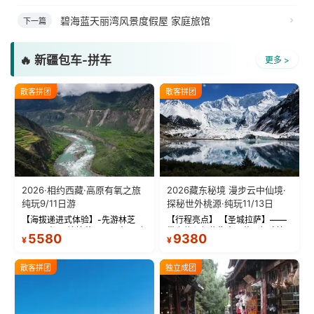
碧海蓝天丽湾风景度假屋 家庭旅馆
下一篇
🔥 新疆包车-拼车
更多 >
散客拼团
散客拼团
2026·相约西藏·高原有氧之旅
2026藏东秘境 漫步云中仙境·
纯玩9/11日游
探秘世外桃源·纯玩11/13日
【海拔递进式体验】-先游林芝
【行程亮点】 【圣城拉萨】——
(2900米)再访拉萨(3650米)，亲
带上信心与信仰去西藏，行吟拉
5580
9380
¥
¥
测 99%游客零高反 。 【贴心保
萨，感受这座城与生俱来的与众
障】-全程配备便携式制氧机，高
不同！ 【布达拉宫】——集宫殿
反根本不是事儿 ！ 【无人机航
城堡寺院于一体的宏伟建筑，是
散客拼团
独立成团
拍】-雪山/圣湖/...
西藏最完整的古代...