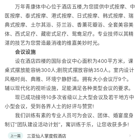
万年青康体中心位于酒店五楼,为您提供中式按摩、中
医按摩、泰式按摩、港式按摩、日式按摩、韩式按摩、瑞
典式按摩、土尔其浴、芬兰浴、香薰花瓣浴、全套美容美
体、西式足疗、藏密式足疗、鸳鸯足疗。专业技师以其精
湛的技艺为您营造最消魂的维嘉美妙时光。
会议设施
设在酒店四楼的国际会议中心面积为400平方米，课
桌式摆放能容纳300人;剧院式摆放容纳350人。室内设计
风格时尚、典雅、环境宁静舒适。拥有大小会议厅9个。
辅以现代化的视听设施，足能满足各种类型会议的要求。
现已成功接待10多次省级以上大型会议及若干地方中
小型会议，受到各界人士的好评与赞赏!
我们训练有素的专业人员可为会议、团体、婚宴度身
制订“团队建设活动计划”，寓训练于乐，让您收获多多!
三亚仙人掌度假酒店
上一篇