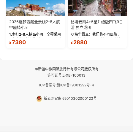
2026逐梦西藏全景线2-8人航
秘境云南4+5星升级版四飞9日
空座椅小团
游 独立成团
1.主打2-8人精品小团，全程采用
◇精华景点：我们将不同民族、
9座航空座椅车型（360度环抱式
不同地域、不同风格的三座古城
7380
2880
¥
¥
座舱），提供VIP级别的舒适出行
—【大理古城、丽江古城、香格
体验 。供氧保障： 2.全程入住舒
里拉、野象谷】呈现给您！...
适型含氧酒店（低海拔的索松村
和林芝除外），并贴心赠...
©新疆中旅国际旅行社有限公司版权所有
许可证号:L-XB-100013
ICP备案号:新ICP备19001292号-4
新公网安备 65010302000123号