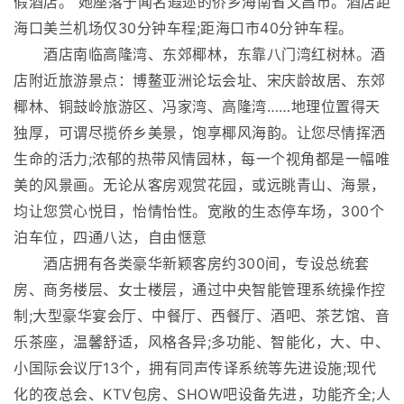
假酒店。 她座落于闻名遐迩的侨乡海南省文昌市。酒店距
海口美兰机场仅30分钟车程;距海口市40分钟车程。
酒店南临高隆湾、东郊椰林，东靠八门湾红树林。酒
店附近旅游景点：博鳌亚洲论坛会址、宋庆龄故居、东郊
椰林、铜鼓岭旅游区、冯家湾、高隆湾……地理位置得天
独厚，可谓尽揽侨乡美景，饱享椰风海韵。让您尽情挥洒
生命的活力;浓郁的热带风情园林，每一个视角都是一幅唯
美的风景画。无论从客房观赏花园，或远眺青山、海景，
均让您赏心悦目，怡情怡性。宽敞的生态停车场，300个
泊车位，四通八达，自由惬意
酒店拥有各类豪华新颖客房约300间，专设总统套
房、商务楼层、女士楼层，通过中央智能管理系统操作控
制;大型豪华宴会厅、中餐厅、西餐厅、酒吧、茶艺馆、音
乐茶座，温馨舒适，风格各异;多功能、智能化，大、中、
小国际会议厅13个，拥有同声传译系统等先进设施;现代
化的夜总会、KTV包房、SHOW吧设备先进，功能齐全;人