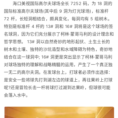
海口美视国际高尔夫球场全长 7252 码，为 18 洞的
国际标准高尔夫球场(其中后 9 洞为灯光球场)，标准杆
72 杆，长短洞相结合，颇具变化，每洞均有 5 组树木。
特别是标准杆 4 杆的 13# 洞和 16# 洞将是这个球场的签
名球洞，因为它们充分展示了柯林·蒙哥马利的设计理念和
哲学思想。 13# 洞以自然奇妙的地形起伏、土生土长的
树木和土壤、独特的沙坑造型和水域障碍为特色，奇妙地
结合在这一球洞中; 16# 洞更是突出显示了柯林·蒙哥马利
对球场独特的理解和战略精髓的运用，产生了一个真正独
一无二的高尔夫洞。在发球台上，打球者必须作出选择：
是安全一些将球先打到湖左边的球道上，再往果岭上打球
呢?还是冒险长击一杆将球打过湖到达果岭，但球很可能
会落入水中。