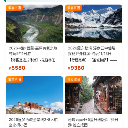
散客拼团
散客拼团
2026·相约西藏·高原有氧之旅
2026藏东秘境 漫步云中仙境·
纯玩9/11日游
探秘世外桃源·纯玩11/13日
【海拔递进式体验】-先游林芝
【行程亮点】 【圣城拉萨】——
(2900米)再访拉萨(3650米)，亲
带上信心与信仰去西藏，行吟拉
5580
9380
¥
¥
测 99%游客零高反 。 【贴心保
萨，感受这座城与生俱来的与众
障】-全程配备便携式制氧机，高
不同！ 【布达拉宫】——集宫殿
反根本不是事儿 ！ 【无人机航
城堡寺院于一体的宏伟建筑，是
散客拼团
独立成团
拍】-雪山/圣湖/...
西藏最完整的古代...
2026逐梦西藏全景线2-8人航
秘境云南4+5星升级版四飞9日
空座椅小团
游 独立成团