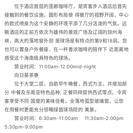
位于酒店首层的莲廊咖啡厅，是宾客步入酒店后首先
接触到的餐饮设施，圆形布局使 得餐厅的视野开阔，中心
的欧式喷泉为这个安静的环境平添了几分活泼的气氛。远
眺酒店的正前方依次为雄伟的景观广场及辽阔的琼州海
峡，高大的落地窗外则 是球场是有特点的第9和18洞。您
也可以置身户外餐座，在一杯香浓咖啡的陪伴下 近距离地
感受这个海南极具特色的球场。
营业时间：11:00am-12:00mid-night
向日葵茶寮
位于大堂二层，自助早午晚餐，西式为主，并增加部
分 中餐及东南亚特色品种; 正餐同样提供西式零点。令宾
客享受不同 国度的美味佳肴。全落地弧型玻璃窗，让您
在用餐时更能充分领略绿茵球场院的 美景。
营业时间：6:30am-11:00am 11:30am-2:00pm
5:30pm-9:00pm