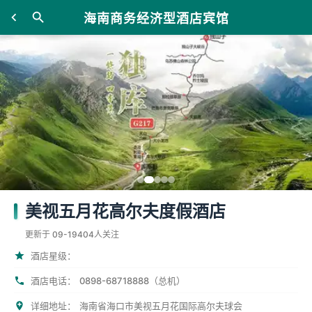
海南商务经济型酒店宾馆
美视五月花高尔夫度假酒店
更新于 09-19
404人关注
酒店星级：
酒店电话：
0898-68718888（总机）
详细地址：
海南省海口市美视五月花国际高尔夫球会