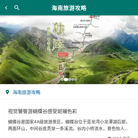
海南旅游攻略
海南旅游攻略
视觉饕餮游蝴蝶谷感受斑斓色彩
蝴蝶谷是国家4A级旅游景区，蝴蝶谷位于亚龙湾小龙潭湖后部，
两面环山，中间谷底贯穿一条溪流。谷内小桥流水，景色怡人，
自然生长着千上万只蝴蝶。谷内随处可见色彩艳丽的彩蝶在绿树