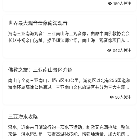
湾的亚龙湾，距三亚市中心30公里，三亚凤凰国际机场38公
150人关注
里，紧邻海南东线高速公路，交通便利快捷。
世界最大观音造像南海观音
海南三亚南海观音：三亚南山海上观音像，由原中国佛教协会会
长赵朴初亲自选址。据圣辉法师介绍，南山海上观音像项目从一
九九五年开始筹备，一九九九年获审定通过并于同年破土动工，
342人关注
总投资达八亿元。圣辉法师表示，在
佛教之旅：三亚南山景区介绍
南山寺全览三亚南山，距市区40公里，游览区以北有255国道和
海南环岛高速公路通过。三亚南山文化旅游区共分为三大主题公
园：南山佛教文化园是一座展示中国佛教传统文化，富有深刻哲
50人关注
理寓意，能够启迪心智、教化人生的园
三亚潜水攻略
潜水，近来来日渐流行的一项水下运动，刺激又充满挑战。整体
来讲，潜水运动是一项提高游泳技能、增强肺活量、加大肌肉力