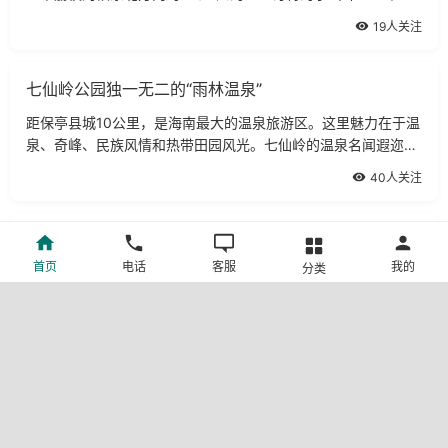
山脚下。在绿林遮空，花草盖地，鸟鸣山林，猿啼峭壁，蝉噪蜂
19人关注
忙的印岭，大小石灰岩熔洞数不胜数，
七仙岭公园独一无二的“雨林温泉”
距保亭县城10公里，是海南最大的温泉旅游区。这里魅力在于温
泉、奇峰、民族风情和热带田园风光。七仙岭的温泉名闻遐迩，
区内有大小泉眼40多口，日出水量4200吨，最高温度93℃。温
40人关注
泉区内最引人入胜的地方有两处，一个
攻略三亚享受不一样的阳光
首页
电话
客服
我的
分类
三亚是一个很适合度假旅游的地方，大自然把最宜人的气候、最
清新的空气、最和煦的阳光、最湛蓝的海水、最柔和的沙滩、最
风情万种的美女、最美味的海鲜……都赐予了这座中国最南端的
16人关注
海滨旅游城市。去三亚过冬，阳光温
奇妙的收藏游亚龙湾贝壳馆
亚龙湾贝壳馆位于亚龙湾国家旅游度假区中心广场，占地面积
3000平方米，是目前国内首家以贝壳为主题，集科普、展览和