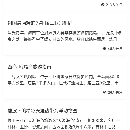
量的户外运动。但除了这些，潜水运动还能达到修身减肥的作
213人关注
用。所以潜水很有可能将成为在瑜伽这
祖国最南端的妈祖庙三亚妈祖庙
清光绪年，海南有位游方道人吴华存遍游海南诸岛，寻访炼丹修
身之处，最终看中了蜈支洲岛的风水，欲在此结庐面居，炼丹修
身。此事被当时的崖州知府钏元棣获悉，随即他也来到蜈支洲到
45人关注
达，看到如此秀丽的小岛和绝佳的风
西岛-玳瑁岛旅游指南
西岛又名玳瑁岛，位于三亚湾国家自然保护区内，全岛面积2.8
平方公里，居民3千多人口，世代打渔为生。距三亚8公里，市内
坐艇25分钟路程，珍珠养殖厂码头坐艇15分钟路程。由于远离
26人关注
城市，海水污染少，岛上风景秀丽，空气
碧波下的精彩天涯热带海洋动物园
位于三亚市天涯海角旅游区“天涯海角”奇石西侧300米，它居于
椰林、玉沙、碧波之间，占地面积近3万平方米，有林中石路相