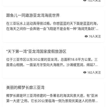
152人关注
繁花间翩翩起舞。在这里你可以感觉
跟鱼儿一同遨游亚龙湾海底世界
在三亚玩水上运动真得很过瘾。你想蓝蓝的天下面是蓝蓝的海，
在海天之间你一会奔驰一会飞翔是不是会有一种“海阔凭鱼跃”的
感觉。当然选择水上运动的地方也很重要，其实离位处亚龙湾中
76人关注
部的海底世界就很不错！潜水海上
“天下第一湾”亚龙湾国家度假旅游区
位于三亚市区以东30公里的亚龙湾，总面积18.6平方公里。三
面青山相拥，一面呈月牙型向大海敞开。沙滩缓宽阔，绵延7公
里多，浅海区宽达5060米。沙粒洁白细软，海水清澈澄透，年
162人关注
平均水温在25℃以上，常年可以进
美丽的椰梦长廓三亚湾
椰梦长廊是环三亚湾修建的一条著名的海滨风景大道，有“亚洲
第一大道”之称。它长20公里临海一侧为景观优美迷人的热带植
物园林，与银色的沙滩、蓝色的大海相映成趣，组合成一幅色彩