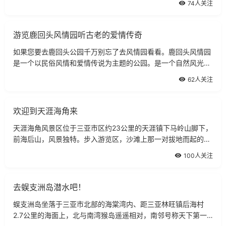
74人关注
斑斓的长卷画图；另一侧是魅力四射
游览鹿回头风情园听古老的爱情传奇
如果您要去鹿回头公园千万别忘了去风情园看看。鹿回头风情园
是一个以民俗风情和爱情传说为主题的公园。是一个自然风光和
人造景观完美结合的景区。风情园位于鹿回头岭脚下，汽车驶过
62人关注
弯弯曲曲的山路、穿过原始的小渔村
欢迎到天涯海角来
天涯海角风景区位于三亚市区约23公里的天涯镇下马岭山脚下，
前海后山，风景独特。步入游览区，沙滩上那一对拔地而起的高
10多米，长60多米的青灰色巨石赫然入目。两石分别刻有“天涯”
100人关注
和“海角”字样，意为天之边缘，
去蜈支洲岛潜水吧！
蜈支洲岛坐落于三亚市北部的海棠湾内、距三亚林旺镇后海村
2.7公里的海面上，北与南湾猴岛遥遥相对，南邻号称天下第一