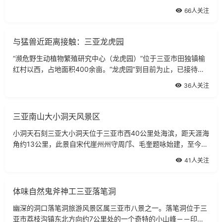
联，首期投资4000多万元，1996年建成并对外开放。园内建有
66人关注
海豚海狮表演馆、热带海洋水族馆、鸟
与猛兽近距离接触：三亚龙虎园
“濒危野生动植物繁殖研究中心（龙虎园）”位于三亚市田独镇榆
红村以西，占地面积400余亩。“龙虎园”到目前为止，已接待了
300多位贵宾，其中重要客人有：原中央政治局常委、纪委书记
36人关注
尉健行，原中央军委副主席迟
三亚南山大小洞天风景区
小洞天石刻三亚大小洞天位于三亚市西40公里处海滨，距天涯海
角约13公里，此景自宋代崖州州守周邝、毛奎题咏始建，至今已
有809年。海山奇观风景区以其奇特秀丽的海景、山景和石景号
41人关注
称珠崖第一山水名胜。尤以毛奎所题的
体味自然鬼斧神工三亚落笔洞
幽深的洞口落笔洞旅游风景区属三亚市八景之一。落笔洞位于三
亚市荔枝沟镇东北方向约7公里处的一个奇特的小山峰－－印岭