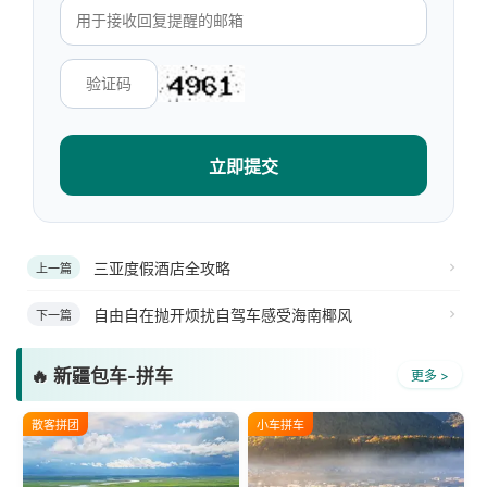
立即提交
三亚度假酒店全攻略
上一篇
自由自在抛开烦扰自驾车感受海南椰风
下一篇
🔥 新疆包车-拼车
更多 >
散客拼团
小车拼车