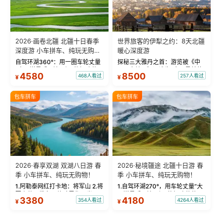
2026·画卷北疆 北疆十日春季
世界旅客的伊犁之约：8天北疆
深度游 小车拼车、纯玩无购
暖心深度游
物！
自驾环湖360°：用一圈车轮丈量
探秘三大雅丹之首：游览被《中
“大西洋最后一滴眼泪”的极致蔚
国国家地理》评选为“中国最美的
4580
8500
468人看过
257人看过
¥
¥
蓝。 赛湖旅拍：甄选多款风格服
三大雅丹”第一名的克拉玛依魔鬼
饰，9张精修美照，定格赛里木湖
城。 中国第一村：探访仅存的图
绝美瞬间。 赛湖坦克300跟车视
瓦人最大村落——禾木村，欣赏
包车拼车
包车拼车
频：专业摄影师...
晨雾与小木...
2026·春享双湖 双湖八日游 春
2026·秘境疆途 北疆十日游 春
季 小车拼车、纯玩无购物！
季 小车拼车、纯玩无购物！
1.阿勒泰网红打卡地：将军山 2.将
1.自驾环湖270°，用车轮丈量“大
军山落日缆车，体验雪都风光 3.
西洋最后一滴眼泪”的极致蔚蓝，
3380
4180
354人看过
4264人看过
¥
¥
将军山，夕阳派对，蹦迪party 4.
让雪山、花海与深邃湖水在转弯
自驾赛里木湖360°环湖 5.二进赛
间连成自由的画卷。 2.特别赠送
湖随心游，邂逅湖畔日出浪漫...
那拉提景区3公里内，落地窗三钻