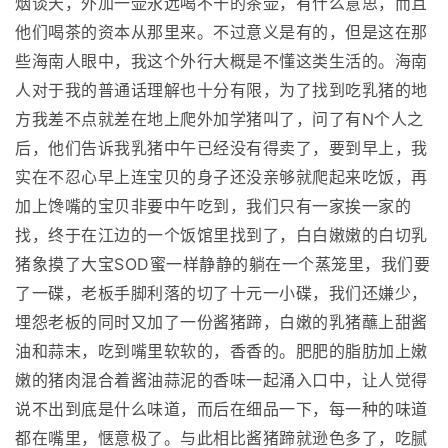
烟谈天，外加一壶永远喝不干的茶壶，有什么意思，而且
他们喝茶的资本从那里来。不过意义是有的，但是这在那
些海南人眼中，我这个外行大概是不懂这类生活的。海南
人对于我的普通话理解也十分有限，为了找到吃乳猪的地
方我差不点就差在地上爬外加学猪叫了，问了有N个人之
后，他们告诉我乳猪中午已经没有得卖了，要到早上，我
实在不忍心早上连宝贝的身子还没亲够就爬起来吃饭，再
加上馋嘴的宝贝非要中午吃到，我们只有一家挨一家的
找，终于在江边的一个饭馆里找到了，白白嫩嫩的白切乳
猪象摸了大宝SOD蜜一样静静的躺在一个蒸笼里，我们要
了一碟，老板手脚利落的切了十元一小碟，我们还嫌少，
埋怨老板的同时又加了一份酱猪蹄，白嫩的乳猪蘸上甜酱
油和蒜末，吃到嘴里软软的，香香的。肥肥的脂肪加上嫩
嫩的猪肉混合着酱油蒜泥的香味一起涌入口中，让人觉得
说不出到底是什么味道，而后在细品一下，每一种的味道
都在嘴里，惬意极了。与此相比酱猪蹄就逊色多了，吃腻