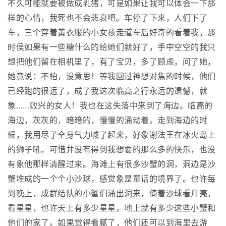
不久可能就要被做成乳猪，可是如果让我可以体会一下那
样的心情，我死也不会悲哀吧。车停了下来，人们下了
车，三个穿着黄衣服的小女孩走道车后好奇的看着我，那
时侯如果有一些糖什么的给她们就好了，手中空空的我只
想把他们留在相机里了，有了宝贝，多了顾虑，问了她，
她竟说：不拍，没意思！等我回过神想对焦的时候，他们
已经跑的很远了，成了我这次临高之行永远的遗憾，就
象……败兴的女人！我也在这失落中来到了海边。临高的
海边，灰灰的，暗暗的，慢慢的涌动着。走到海边的时
候，我用尽了全身气力喊了起来，好象谢法王在冰火岛上
的狮子吼，可惜并没有得到我想要的那么多的快乐，也没
有象他那样清醒过来。海滩上有很多沙蟹的洞，洞边是沙
蟹堆成的一个个小沙球，感觉象是童话的境界了。也许每
到晚上，成群结队的小蟹们涌出洞来，倚着沙球看月亮，
看星星，也许天上有多少星星，地上就有多少这些小蟹和
他们的家了。如果觉得看腻了，他们还可以到海里去游