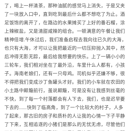
了，喝上一杯清茶，那种油腻的感觉马上消失，于是又夹
了一块放入口中，直到吃到最后什么都不想吃了为止。酒
足饭饱的离开了，在路边的水果摊买了上好的番石榴，涂
上辣椒盐，又是清甜咸辣的组合。一顿满意的午餐让我们
精神倍增.午休过后，我们准备启程去我向往已久的大海，
也只有大海，才可以让我把最近的一切压抑抛入其中，然
后冲得无影无踪，最后给我想要的快乐。上了一辆小小的
三轮车，我们相对坐在了最外沿，车里什么人都有，小孩
子。海南老娘们，还有一只母鸡。司机似乎还嫌不够，很
不得把我们变成沙丁鱼罐头才好。我们的小车就在农田的
小土路中颠簸前行，虽说颠簸，可是没有让我感到丝毫的
不快，到了每一个村落都会有人下去，我们，也是迟早要
下去的……快到了临高角，到了一个比较大的村子，人多
了起来，那古旧的房子和质朴的人让我的心情一下子平静
了下来，互相追逐的小猪们是那么的无忧无虑，尽管他们