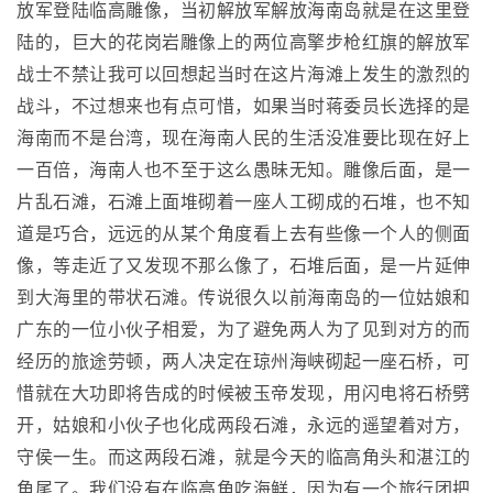
放军登陆临高雕像，当初解放军解放海南岛就是在这里登
陆的，巨大的花岗岩雕像上的两位高擎步枪红旗的解放军
战士不禁让我可以回想起当时在这片海滩上发生的激烈的
战斗，不过想来也有点可惜，如果当时蒋委员长选择的是
海南而不是台湾，现在海南人民的生活没准要比现在好上
一百倍，海南人也不至于这么愚昧无知。雕像后面，是一
片乱石滩，石滩上面堆砌着一座人工砌成的石堆，也不知
道是巧合，远远的从某个角度看上去有些像一个人的侧面
像，等走近了又发现不那么像了，石堆后面，是一片延伸
到大海里的带状石滩。传说很久以前海南岛的一位姑娘和
广东的一位小伙子相爱，为了避免两人为了见到对方的而
经历的旅途劳顿，两人决定在琼州海峡砌起一座石桥，可
惜就在大功即将告成的时候被玉帝发现，用闪电将石桥劈
开，姑娘和小伙子也化成两段石滩，永远的遥望着对方，
守侯一生。而这两段石滩，就是今天的临高角头和湛江的
角尾了。我们没有在临高角吃海鲜，因为有一个旅行团把