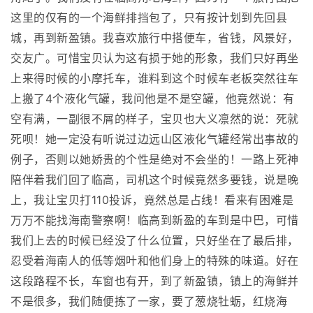
这里的仅有的一个海鲜排挡包了，只有按计划到先回县
城，再到新盈镇。我喜欢旅行中搭便车，省钱，风景好，
交友广。可惜宝贝认为这有损于她的形象，我们只好再坐
上来得时候的小摩托车，谁料到这个时候车老板突然往车
上搬了4个液化气罐，我问他是不是空罐，他竟然说：有
空有满，一副很不屑的样子，宝贝也大义凛然的说：死就
死呗！她一定没有听说过边远山区液化气罐经常出事故的
例子，否则以她娇贵的个性是绝对不会坐的！一路上死神
陪伴着我们回了临高，司机这个时候竟然多要钱，说是晚
上，我让宝贝打110投诉，竟然总是占线！看来有困难是
万万不能找海南警察啊！临高到新盈的车到是中巴，可惜
我们上去的时候已经没了什么位置，只好坐在了最后排，
忍受着海南人的低等烟叶和他们身上的特殊的味道。好在
这段路程不长，车窗也有开，到了新盈镇，镇上的海鲜并
不是很多，我们随便拣了一家，要了葱烧牡蛎，红烧海