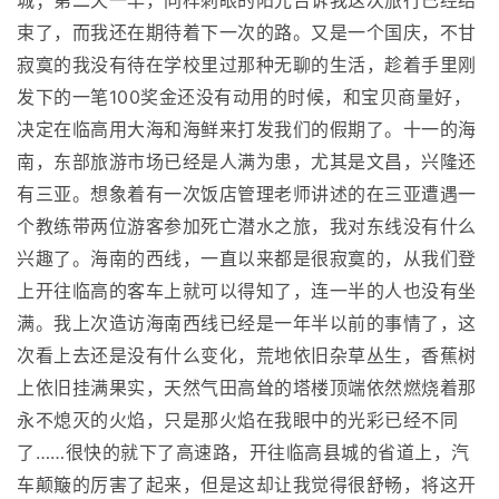
城；第二天一早，同样刺眼的阳光告诉我这次旅行已经结
束了，而我还在期待着下一次的路。又是一个国庆，不甘
寂寞的我没有待在学校里过那种无聊的生活，趁着手里刚
发下的一笔100奖金还没有动用的时候，和宝贝商量好，
决定在临高用大海和海鲜来打发我们的假期了。十一的海
南，东部旅游市场已经是人满为患，尤其是文昌，兴隆还
有三亚。想象着有一次饭店管理老师讲述的在三亚遭遇一
个教练带两位游客参加死亡潜水之旅，我对东线没有什么
兴趣了。海南的西线，一直以来都是很寂寞的，从我们登
上开往临高的客车上就可以得知了，连一半的人也没有坐
满。我上次造访海南西线已经是一年半以前的事情了，这
次看上去还是没有什么变化，荒地依旧杂草丛生，香蕉树
上依旧挂满果实，天然气田高耸的塔楼顶端依然燃烧着那
永不熄灭的火焰，只是那火焰在我眼中的光彩已经不同
了……很快的就下了高速路，开往临高县城的省道上，汽
车颠簸的厉害了起来，但是这却让我觉得很舒畅，将这开