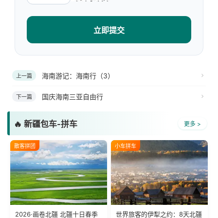
立即提交
海南游记：海南行（3）
上一篇
国庆海南三亚自由行
下一篇
🔥 新疆包车-拼车
更多 >
散客拼团
小车拼车
2026·画卷北疆 北疆十日春季
世界旅客的伊犁之约：8天北疆