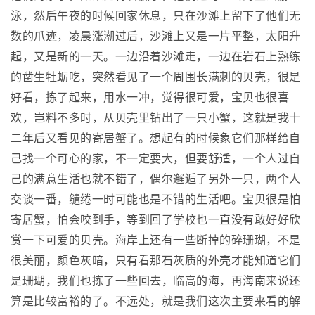
泳，然后午夜的时候回家休息，只在沙滩上留下了他们无
数的爪迹，凌晨涨潮过后，沙滩上又是一片平整，太阳升
起，又是新的一天。一边沿着沙滩走，一边在岩石上熟练
的凿生牡蛎吃，突然看见了一个周围长满刺的贝壳，很是
好看，拣了起来，用水一冲，觉得很可爱，宝贝也很喜
欢，岂料不多时，从贝壳里钻出了一只小蟹，这就是我十
二年后又看见的寄居蟹了。想起有的时候象它们那样给自
己找一个可心的家，不一定要大，但要舒适，一个人过自
己的满意生活也就不错了，偶尔邂逅了另外一只，两个人
交谈一番，缱绻一时可能也是不错的生活吧。宝贝很是怕
寄居蟹，怕会咬到手，等到回了学校也一直没有敢好好欣
赏一下可爱的贝壳。海岸上还有一些断掉的碎珊瑚，不是
很美丽，颜色灰暗，只有看那石灰质的外壳才能知道它们
是珊瑚，我们也拣了一些回去，临高的海，再海南来说还
算是比较富裕的了。不远处，就是我们这次主要来看的解