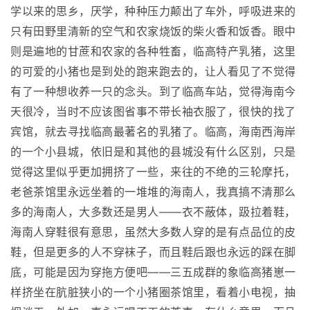
学以来的思乡，厌学，种种压力颠出了车外，呼吸进来的
只有田野里清新的空气和农家烧饭的柴火香和饭香。眼中
则是遍地的甘蔗和农家的各种牲畜，临高特产乳猪，这里
的可爱的小猪也是到处的跑来跑去的，让人看见了不觉得
有了一种想收养一只的念头。到了临高车站，觉得海南今
天很冷，当时不应该图省事不带长袖衣服了，很快的找了
宾馆，就去寻找临高最著名的乳猪了。临高，海南西海岸
的一个小县城，依旧是和其他的县城没有什么区别，只是
觉得这里似乎更加拥挤了一些，来往的不绝的三轮摩托，
老爸茶馆里永远坐着的一堆堆的海南人，我真搞不清那么
多的海南人，大多数还是男人——衣不蔽体，趿拉着鞋，
海南人穿鞋很有意思，虽然大多数人穿的是有点品位的皮
鞋，但是更多的人不穿袜子，而且鞋后跟也永远的踩在脚
底，可能是因为穿拖方便吧——三五成群的象临高猪崽一
样挤坐在肮脏狭小的一个小猪圈茶馆里，看着小电视，抽