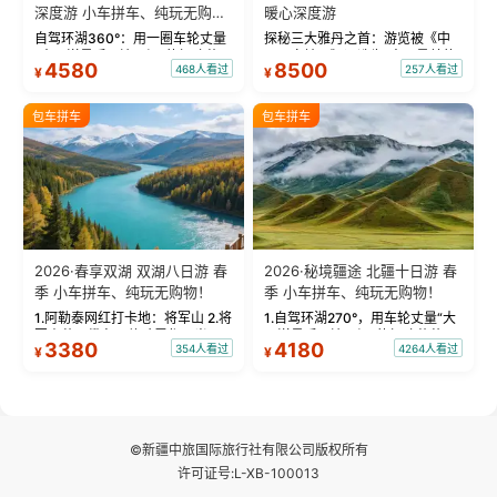
深度游 小车拼车、纯玩无购
暖心深度游
物！
自驾环湖360°：用一圈车轮丈量
探秘三大雅丹之首：游览被《中
“大西洋最后一滴眼泪”的极致蔚
国国家地理》评选为“中国最美的
4580
8500
468人看过
257人看过
¥
¥
蓝。 赛湖旅拍：甄选多款风格服
三大雅丹”第一名的克拉玛依魔鬼
饰，9张精修美照，定格赛里木湖
城。 中国第一村：探访仅存的图
绝美瞬间。 赛湖坦克300跟车视
瓦人最大村落——禾木村，欣赏
包车拼车
包车拼车
频：专业摄影师...
晨雾与小木...
2026·春享双湖 双湖八日游 春
2026·秘境疆途 北疆十日游 春
季 小车拼车、纯玩无购物！
季 小车拼车、纯玩无购物！
1.阿勒泰网红打卡地：将军山 2.将
1.自驾环湖270°，用车轮丈量“大
军山落日缆车，体验雪都风光 3.
西洋最后一滴眼泪”的极致蔚蓝，
3380
4180
354人看过
4264人看过
¥
¥
将军山，夕阳派对，蹦迪party 4.
让雪山、花海与深邃湖水在转弯
自驾赛里木湖360°环湖 5.二进赛
间连成自由的画卷。 2.特别赠送
湖随心游，邂逅湖畔日出浪漫...
那拉提景区3公里内，落地窗三钻
民宿 3.那...
©新疆中旅国际旅行社有限公司版权所有
许可证号:L-XB-100013