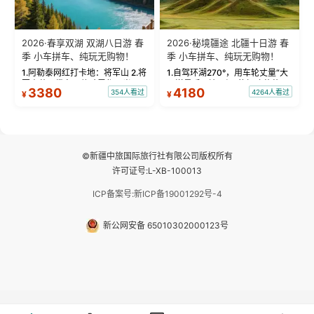
2026·春享双湖 双湖八日游 春
2026·秘境疆途 北疆十日游 春
季 小车拼车、纯玩无购物！
季 小车拼车、纯玩无购物！
1.阿勒泰网红打卡地：将军山 2.将
1.自驾环湖270°，用车轮丈量“大
军山落日缆车，体验雪都风光 3.
西洋最后一滴眼泪”的极致蔚蓝，
3380
4180
354人看过
4264人看过
¥
¥
将军山，夕阳派对，蹦迪party 4.
让雪山、花海与深邃湖水在转弯
自驾赛里木湖360°环湖 5.二进赛
间连成自由的画卷。 2.特别赠送
湖随心游，邂逅湖畔日出浪漫...
那拉提景区3公里内，落地窗三钻
民宿 3.那...
©新疆中旅国际旅行社有限公司版权所有
许可证号:L-XB-100013
ICP备案号:新ICP备19001292号-4
新公网安备 65010302000123号