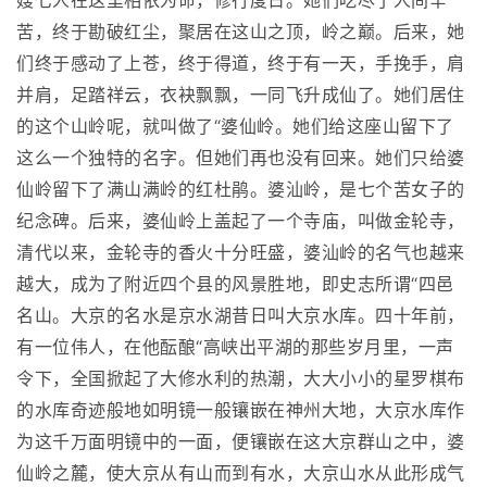
嫂七人在这里相依为命，修行度日。她们吃尽了人间辛
苦，终于勘破红尘，聚居在这山之顶，岭之巅。后来，她
们终于感动了上苍，终于得道，终于有一天，手挽手，肩
并肩，足踏祥云，衣袂飘飘，一同飞升成仙了。她们居住
的这个山岭呢，就叫做了“婆仙岭。她们给这座山留下了
这么一个独特的名字。但她们再也没有回来。她们只给婆
仙岭留下了满山满岭的红杜鹃。婆汕岭，是七个苦女子的
纪念碑。后来，婆仙岭上盖起了一个寺庙，叫做金轮寺，
清代以来，金轮寺的香火十分旺盛，婆汕岭的名气也越来
越大，成为了附近四个县的风景胜地，即史志所谓“四邑
名山。大京的名水是京水湖昔日叫大京水库。四十年前，
有一位伟人，在他酝酿“高峡出平湖的那些岁月里，一声
令下，全国掀起了大修水利的热潮，大大小小的星罗棋布
的水库奇迹般地如明镜一般镶嵌在神州大地，大京水库作
为这千万面明镜中的一面，便镶嵌在这大京群山之中，婆
仙岭之麓，使大京从有山而到有水，大京山水从此形成气