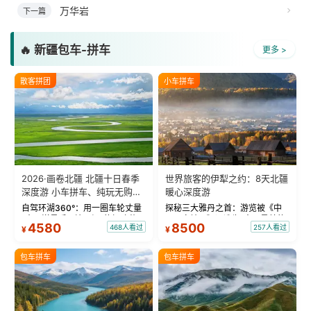
万华岩
下一篇
🔥 新疆包车-拼车
更多 >
散客拼团
小车拼车
2026·画卷北疆 北疆十日春季
世界旅客的伊犁之约：8天北疆
深度游 小车拼车、纯玩无购
暖心深度游
物！
自驾环湖360°：用一圈车轮丈量
探秘三大雅丹之首：游览被《中
“大西洋最后一滴眼泪”的极致蔚
国国家地理》评选为“中国最美的
4580
8500
468人看过
257人看过
¥
¥
蓝。 赛湖旅拍：甄选多款风格服
三大雅丹”第一名的克拉玛依魔鬼
饰，9张精修美照，定格赛里木湖
城。 中国第一村：探访仅存的图
绝美瞬间。 赛湖坦克300跟车视
瓦人最大村落——禾木村，欣赏
包车拼车
包车拼车
频：专业摄影师...
晨雾与小木...