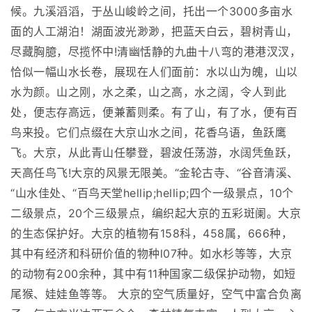
候。九溪滔滔，于丛山峻岭之间，托出一个3000多亩水
面的人工湖泊！湖面波光渺渺，把蓝天白云，碧树青山，
尽藏胸臆，尽揽怀中!清幽恬静的九曲十八弯的港港汊汊，
恰似一幅山水长卷，展现在人们面前：水以山为魄，山以
水为颜。山之刚，水之柔，山之高，水之阔，令人到此
处，便志存高远，便兼蓄则柔。有了山，有了水，便有百
鸟来投。它们点缀在大京山水之间，花香乌语，鱼跃鹰
飞。大京，从此青山任攀登，碧波任荡游，水阔凭鱼跃，
天高任鸟飞!大京的风景无限美。“金轮古寺、“谷音清溪、
“山水佳处、“百鸟天堂hellip;hellip;四个一级景点，10个
二级景点，20个三级景点，编织起大京的五彩斑阑。大京
的生态保护好。大京的植物有158科，458属，666种，
其中有经济和科研价值的物种l07种。如水杉等等，大京
的动物有200余种，其中有11种国家二级保护动物，如短
尾猴、娃娃鱼等等。 大京的空气质量好，空气中富合负离