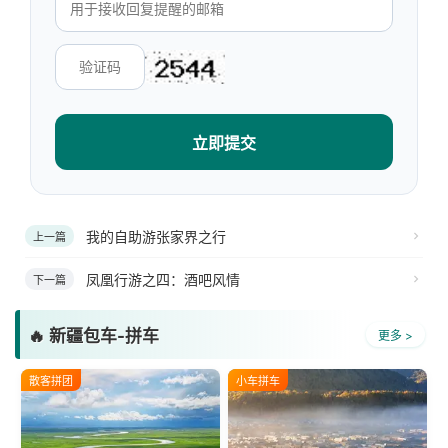
立即提交
我的自助游张家界之行
上一篇
凤凰行游之四：酒吧风情
下一篇
🔥 新疆包车-拼车
更多 >
散客拼团
小车拼车