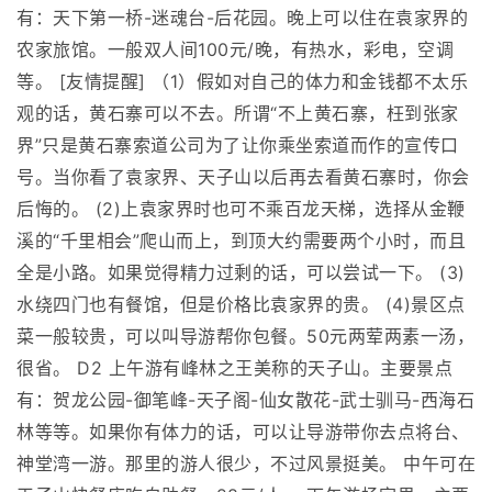
有：天下第一桥-迷魂台-后花园。晚上可以住在袁家界的
农家旅馆。一般双人间100元/晚，有热水，彩电，空调
等。 [友情提醒] （1）假如对自己的体力和金钱都不太乐
观的话，黄石寨可以不去。所谓“不上黄石寨，枉到张家
界”只是黄石寨索道公司为了让你乘坐索道而作的宣传口
号。当你看了袁家界、天子山以后再去看黄石寨时，你会
后悔的。 (2)上袁家界时也可不乘百龙天梯，选择从金鞭
溪的“千里相会”爬山而上，到顶大约需要两个小时，而且
全是小路。如果觉得精力过剩的话，可以尝试一下。 (3)
水绕四门也有餐馆，但是价格比袁家界的贵。 (4)景区点
菜一般较贵，可以叫导游帮你包餐。50元两荤两素一汤，
很省。 D2 上午游有峰林之王美称的天子山。主要景点
有：贺龙公园-御笔峰-天子阁-仙女散花-武士驯马-西海石
林等等。如果你有体力的话，可以让导游带你去点将台、
神堂湾一游。那里的游人很少，不过风景挺美。 中午可在