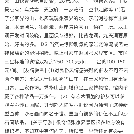
天子山快餐店吃自助餐，28元/人。 下午游杨家界。主要
景点有：乌龙寨—天波府—一步难行—空中走廊等 (1)看
了张家界的山，也应玩玩张家界的水。茅岩河号称百里画
廊，水流湍急，很刺激。两岸景色秀丽。值得一玩。龙王
洞开发时间较晚，里面保存很好，比黄龙洞，九天洞要原
始、好看的多。 D3 当然是惊险刺激的茅岩河漂流或者是
神秘离奇的溶洞探险。晚上可乘车返回张家界市区。市区
三星标准的宾馆双标房250-300元/间，二星的100-150
元/间。 [友情提醒] (1)对民俗风情感兴趣的驴友不可不去
两个地方：土家风情园和秀华山庄。在土家风情园有土家
山寨，土家作坊。秀华山庄则堪称是土家博物馆，馆内珍
藏了各种珍品一万多件。 (2）有艺术细胞的驴友可以参
观军声沙石画院，其创办人陈军声据说因为独创了这种新
型画种—沙石画而闻名于世。里面有很多的价值不蜚的沙
石画珍品。 [关于导游] 很奇怪张家界景区很多地方没有
标识牌，不知其中有何内窍。所以请一导游还是有必要