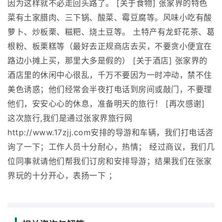
因为这样就不必走回头路了。 [关于食物] 张家界的特色
菜有土家腊肉、三下锅、酸菜、霉豆腐等。风味小吃有酸
萝卜、炒板栗、糍粑、烧土豆等。 土特产有龙虾花茶、葛
根粉、板栗糕等（最好去正规商店去买，不要贪小便宜在
路边小摊上买，那里大多是假的） [关于酒店] 张家界的
酒店里的休闲中心很乱，千万不要因为一时冲动，禁不住
美色诱惑；他们经常会半夜打电话到房间或敲门，不要理
他们，安安心心的休息，准备明天的旅行！ [再次感谢]
这次旅行,我们是通过张家界旅行网
http://www.17zjj.com安排的导游和车辆，我们打电话咨
询了一下；工作人员十分耐心，热情； 经过商议，我们几
位同事就请他们帮我们订房和安排导游；结果我们在张家
界玩的十分开心，表扬一下 ；