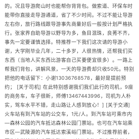
的。况且导游爬山时也能帮你背背包。做索道、环保车时
能带你直接走导游通道，省了不少时间。不过不能让导游
左右你，旅行路线跟导游事先商量好后一般按计划严格执
行。张家界自助导游以野导为多，鱼目混珠，良莠不齐，
事先一定要谨慎选择。特推荐一下我们这次请的导游小
谢，大学刚毕业几年，二十多岁，人很热情，还帮我们买
东西（当地人买东西比游客自己买要便宜很多）。一路上
帮我们背包，讲解风景，一天的导游费却只收50元。特别
把他的电话留下：小谢13036768578，最好是提前预
约； [关于司机] 在此特别感谢我们我们此行的司机，9座
的商务车，车子很新，师傅13467443996，司机为人朴
实，驾车水平不错，走山路让人感到放心！] [关于交通]
火车站有到汽车站的公交车，1元/人。到汽车站可乘市内
—森林公园的汽车抵达森林公园门票站。也可在汽车站乘
市区—武陵源的汽车抵达索溪峪门票站。不过推荐前者，