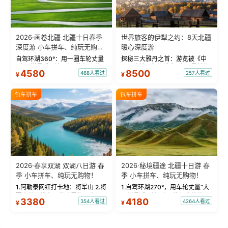
2026·画卷北疆 北疆十日春季
世界旅客的伊犁之约：8天北疆
深度游 小车拼车、纯玩无购
暖心深度游
物！
自驾环湖360°：用一圈车轮丈量
探秘三大雅丹之首：游览被《中
“大西洋最后一滴眼泪”的极致蔚
国国家地理》评选为“中国最美的
4580
8500
468人看过
257人看过
¥
¥
蓝。 赛湖旅拍：甄选多款风格服
三大雅丹”第一名的克拉玛依魔鬼
饰，9张精修美照，定格赛里木湖
城。 中国第一村：探访仅存的图
绝美瞬间。 赛湖坦克300跟车视
瓦人最大村落——禾木村，欣赏
包车拼车
包车拼车
频：专业摄影师...
晨雾与小木...
2026·春享双湖 双湖八日游 春
2026·秘境疆途 北疆十日游 春
季 小车拼车、纯玩无购物！
季 小车拼车、纯玩无购物！
1.阿勒泰网红打卡地：将军山 2.将
1.自驾环湖270°，用车轮丈量“大
军山落日缆车，体验雪都风光 3.
西洋最后一滴眼泪”的极致蔚蓝，
3380
4180
354人看过
4264人看过
¥
¥
将军山，夕阳派对，蹦迪party 4.
让雪山、花海与深邃湖水在转弯
自驾赛里木湖360°环湖 5.二进赛
间连成自由的画卷。 2.特别赠送
湖随心游，邂逅湖畔日出浪漫...
那拉提景区3公里内，落地窗三钻
民宿 3.那...