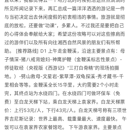
直以来，我都觉得去一个地方玩的时候把沿途点点滴滴的
所见所闻记录下来，再汇总成一篇洋洋洒洒的游记是一件
与当初决定出去休闲度假的初衷相违的事情。旅游就是彻
底的放松，还要做“功课”，多累人。不过我还是要把自己
的心得体会奉献给大家；希望这份攻略可以对这些擦肩而
过的游伴们以及所有向往湘西自然风景的朋友们有所帮
助。 [推荐路线] D1 上午走金鞭溪，沿途主要景点有：母
子情深-猪八戒背媳妇-神鹰护鞭（金鞭溪标志性景点）-
师徒取经（央视版《西游记》“三打白骨精”的现场拍摄
地。）-劈山救母-文星岩-紫草潭-双龟探溪-秀才藏书-千
里相会等等。金鞭溪全长15华里，大约需要2个小时走
完，其终点站为水绕四门。在水绕四门可做环保车（免
费）至白龙天梯下站，乘白龙天梯上袁家界。白龙天梯票
价：上行53元/人，下行43元/人。白龙天梯号称有三项世
界吉尼斯记录：世界上最高、载重量最大、速度最快。 午
饭可以在袁家界农家餐馆吃。 下午游袁家界。主要景点