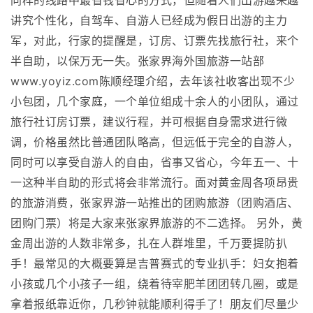
同样的线路中最省钱省心的方式，但随着人们出游越来越
讲究个性化，自驾车、自游人已经成为假日出游的主力
军，对此，行家的提醒是，订房、订票先找旅行社，来个
半自助，以保万无一失。张家界海外国旅游一站部
www.yoyiz.com陈顺经理介绍，去年该社收客出现不少
小包团，几个家庭，一个单位组成十余人的小团队，通过
旅行社订房订票，建议行程，并可根据自身需求进行微
调，价格虽然比普通团队略高，但远低于完全的自游人，
同时可以享受自游人的自由，省事又省心，今年五一、十
一这种半自助的形式将会非常流行。面对黄金周各项昂贵
的旅游消费，张家界游一站推出的团购旅游（团购酒店、
团购门票）将是大家来张家界旅游的不二选择。 另外，黄
金周出游的人数非常多，扎在人群堆里，千万要提防扒
手！最常见的大概要算是吉普赛式的专业扒手：妇女抱着
小孩或几个小孩子一组，绕着待宰肥羊团团转几圈，或是
拿着报纸靠近你，几秒钟就能顺利得手了！朋友们尽量少