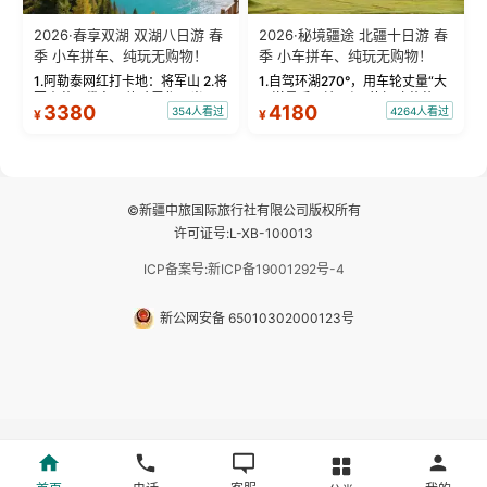
2026·春享双湖 双湖八日游 春
2026·秘境疆途 北疆十日游 春
季 小车拼车、纯玩无购物！
季 小车拼车、纯玩无购物！
1.阿勒泰网红打卡地：将军山 2.将
1.自驾环湖270°，用车轮丈量“大
军山落日缆车，体验雪都风光 3.
西洋最后一滴眼泪”的极致蔚蓝，
3380
4180
354人看过
4264人看过
¥
¥
将军山，夕阳派对，蹦迪party 4.
让雪山、花海与深邃湖水在转弯
自驾赛里木湖360°环湖 5.二进赛
间连成自由的画卷。 2.特别赠送
湖随心游，邂逅湖畔日出浪漫...
那拉提景区3公里内，落地窗三钻
民宿 3.那...
©新疆中旅国际旅行社有限公司版权所有
许可证号:L-XB-100013
ICP备案号:新ICP备19001292号-4
新公网安备 65010302000123号