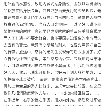
用外露的霹雳包，改用内藏式贴身腰包，金钱以及贵重物
品都放在贴身腰包里，口袋只放当天要用的少量现钞，最
重要的是不要让陌生人有靠近自己的机会。通常在人群中
故意散落满地铜板，当有人目光被吸引，甚至好心蹲下去
帮忙捡拾的时候，旁边早已虎视眈眈的第三只手就会乘虚
而入了！遇事不要太好奇，也不要因身边发生的事情而失
去应有的警觉。就算有心想帮助别人，也要先照顾好自己
的行李。旅途中，慈祥的老先生发现你背后衣服脏了，好
心告诉你还帮忙清理。等到家常话说完、衣服也清理干净
后，口袋里的钱和皮包当然也不翼而飞了！我们应该谢谢
好心人，然后迅速离开现场，最好马上到人多的地方，以
防扒窃不成反被抢。 最后，到张家界旅游基本都得爬山，
再加上黄金周的游人比较多，游玩肯定会比较累，在这里
教你几招消除疲劳的方法。一、十指指尖相互挤压。二、
左手握拳，右手紧握左手腕，用力向外推，然后反过来做