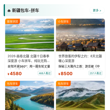
🔥 新疆包车-拼车
更多 >
散客拼团
小车拼车
2026·画卷北疆 北疆十日春季
世界旅客的伊犁之约：8天北疆
深度游 小车拼车、纯玩无购
暖心深度游
物！
自驾环湖360°：用一圈车轮丈量
探秘三大雅丹之首：游览被《中
“大西洋最后一滴眼泪”的极致蔚
国国家地理》评选为“中国最美的
4580
8500
468人看过
257人看过
¥
¥
蓝。 赛湖旅拍：甄选多款风格服
三大雅丹”第一名的克拉玛依魔鬼
饰，9张精修美照，定格赛里木湖
城。 中国第一村：探访仅存的图
绝美瞬间。 赛湖坦克300跟车视
瓦人最大村落——禾木村，欣赏
包车拼车
包车拼车
频：专业摄影师...
晨雾与小木...