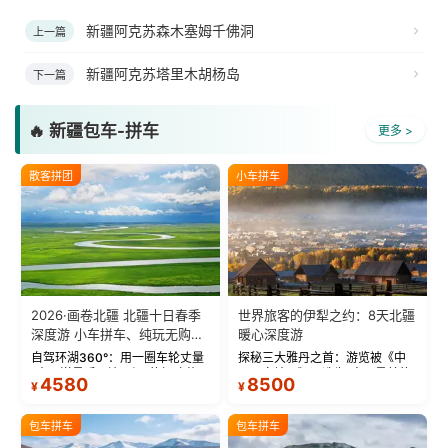
新疆阿克苏森木塞姆千佛洞
上一篇
新疆阿克苏塔里木胡杨岛
下一篇
🔥 新疆包车-拼车
更多 >
散客拼团
小车拼车
2026·画卷北疆 北疆十日春季
世界旅客的伊犁之约：8天北疆
深度游 小车拼车、纯玩无购
暖心深度游
物！
自驾环湖360°：用一圈车轮丈量
探秘三大雅丹之首：游览被《中
“大西洋最后一滴眼泪”的极致蔚
国国家地理》评选为“中国最美的
4580
8500
¥
¥
蓝。 赛湖旅拍：甄选多款风格服
三大雅丹”第一名的克拉玛依魔鬼
饰，9张精修美照，定格赛里木湖
城。 中国第一村：探访仅存的图
绝美瞬间。 赛湖坦克300跟车视
瓦人最大村落——禾木村，欣赏
包车拼车
包车拼车
频：专业摄影师...
晨雾与小木...