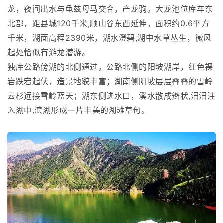
龙，夜间出水与龟兹母马交合，产龙驹。大龙池位库车东
北部，距县城120千米,顺山谷东西延伸，面积约0.6平方
千米，湖面高程2390米，湖水澄碧,湖中水草丛生，微风
起处恰似有游龙潜游。
独库公路傍湖的北侧通过。公路北侧的阳坡湖岸，红色裸
岩跌宕起伏，造景地貌丰富；湖南侧阴坡层层叠叠的雪岭
云杉远接雪岭蓝天；湖东侧进水口，溪水散成辫状,汨汨注
入湖中,滨湖形成一片丰美的湖滩草甸。