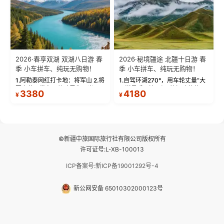
2026·春享双湖 双湖八日游 春
2026·秘境疆途 北疆十日游 春
季 小车拼车、纯玩无购物！
季 小车拼车、纯玩无购物！
1.阿勒泰网红打卡地：将军山 2.将
1.自驾环湖270°，用车轮丈量“大
军山落日缆车，体验雪都风光 3.
西洋最后一滴眼泪”的极致蔚蓝，
3380
4180
¥
¥
将军山，夕阳派对，蹦迪party 4.
让雪山、花海与深邃湖水在转弯
自驾赛里木湖360°环湖 5.二进赛
间连成自由的画卷。 2.特别赠送
湖随心游，邂逅湖畔日出浪漫...
那拉提景区3公里内，落地窗三钻
民宿 3.那...
©新疆中旅国际旅行社有限公司版权所有
许可证号:L-XB-100013
ICP备案号:新ICP备19001292号-4
新公网安备 65010302000123号