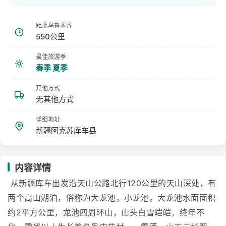
距离乌鲁木齐
550公里
最佳旅游季
春季 夏季
其他方式
无其他方式
详细地址
新疆阿克苏库车县
内容详情
从新疆库车出发沿天山公路北行120公里的天山深处，有
两个高山湖泊，俗称为大龙池，小龙池。大龙池水面面积
约2平方公里，龙池四周环山，山头白雪皑皑，终年不