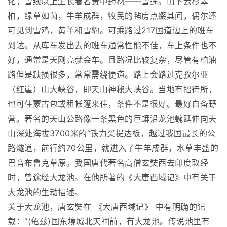
化，雪线以上生长着名贵中药材——雪莲。山下云杉翠
柏，绿草如茵，牛羊成群，牧民的毡房点缀其间，偶尔还
可见到雪鸡，黄羊和雪豹。可乘路过217国道边上的班车
到达。从库车发出去的班车通常性能不佳，车上条件也不
好，通常是天刚亮就会车。且路况比较复杂，尽管有柏油
路但是缺损很多，常常需绕便道。路上会路过克孜尔亚
（红崖）山大峡谷，即天山神秘大峡谷。当地有招待所，
也可住蒙古包或租帐篷来住，条件不是很好。最好自备野
营。著名的天山公路像一条黑色的巨蟒沿龙池蜿延伸向天
山深处海拔3700米的“铁力买提达板，越过我国最长的公
路燧道，前行约70公里，就进入了牛羊成群，水草丰盛的
巴音布鲁克草原。我国唐代著名高僧玄奘西去印度取经
时，曾途经大龙池。在他所著的《大唐西域记》中有关于
大龙池的生动描述。
关于大龙池，唐玄奘在 《大唐西域记》 中有明确的记
载：“(龟兹)国东境城北天祠前，有大龙池。传说池里有