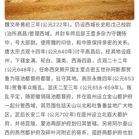
魏文帝黄初三年(公元222年)。仍设西城长史和戊己校尉
(治所高昌)管理西域，并封车师后部王壹多杂为守魏侍
中，号大部尉。使用魏的印信，和中原保持亲密的关系。
唐太宗贞观十四年(公元640年)讨平高昌后，经其地设庭
州，下辖金满、轮台、蒲类、西海四县，贞观二十二年
(公元648年)，任命西突厥开国主室点密五世孙阿斯那贺
鲁为瑶池都督府都督，驻守其地。高宗永微四年(公元653
年)贺鲁率众叛乱。显庆二至三年 (公元658-659年)。叛
乱平定，随即撤销瑶池都督府，并在庭州设立金山都护府
一起分管西域，其范围包括天山以北和吐鲁番盆地广大地
区。武后长安二年 (公元702年)在庭州设立北庭大都护
府，并将昆陵、蒙池两部护府划归其管辖。另将阿尔泰山
西的燕然都护府及碎叶河附近的哥系，孤舒两都护府也划