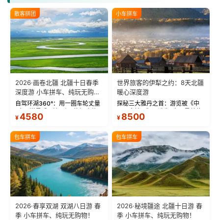
散客拼团
小车拼车
2026·画卷北疆 北疆十日春季
世界旅客的伊犁之约：8天北疆
深度游 小车拼车、纯玩无购
暖心深度游
物！
自驾环湖360°：用一圈车轮丈量
探秘三大雅丹之首：游览被《中
“大西洋最后一滴眼泪”的极致蔚
国国家地理》评选为“中国最美的
4580
8500
¥
¥
蓝。 赛湖旅拍：甄选多款风格服
三大雅丹”第一名的克拉玛依魔鬼
饰，9张精修美照，定格赛里木湖
城。 中国第一村：探访仅存的图
绝美瞬间。 赛湖坦克300跟车视
瓦人最大村落——禾木村，欣赏
包车拼车
包车拼车
频：专业摄影师...
晨雾与小木...
2026·春享双湖 双湖八日游 春
2026·秘境疆途 北疆十日游 春
季 小车拼车、纯玩无购物！
季 小车拼车、纯玩无购物！