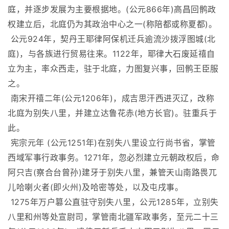
庭，并逐步发展为主要根据地。(公元866年)高昌回鹘政
权建立后，北庭仍为其政治中心之一(称陪都或称夏都)。
公元924年，契丹王耶律阿保机迁兵逾流沙拨浮图城(北
庭)，与各族进行贸易往来。1122年，耶律大石废延禧自
立为主，率众西走，驻于北庭，力图复兴事，回鹘王臣服
之。
南宋开禧二年(公元1206年)，成吉思汗西进灭辽，改称
北庭为别失八里，并建立达鲁花赤(地方长官)。驻重兵于
此。
宪宗元年 (公元1251年)在别失八里设立行尚书省，掌管
西域军事行政事务。1271年，忽必烈建立元朝政权后，命
阿只吉(察合台曾孙)建牙于别失八里，兼管天山南路畏兀
儿哈喇火者(即火州)及哈密等处，以及屯戌事。
1275年万户篡公直驻守别失八里，公元1285年，立别失
八里和州等处宣尉司，掌管南北疆军政事务，至元二十三