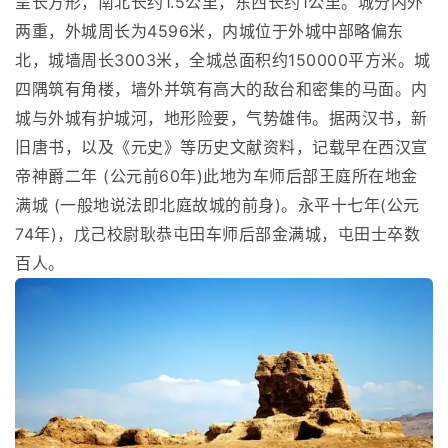
呈长方形，南北长约1.5公里，东西长约1公里。城分内外
两重，外城周长为4596米，内城位于外城中部略偏东
北，城墙周长3003米，全城总面积约150000平方米。城
四隅筑有角楼，墙外并筑有高大的敌台和密集的马面。内
城与外城有护城河，地形险要，气势雄伟。据两汉书，新
旧唐书，以及《元史》等历史文献资料，记载早在西汉宣
帝神爵二年 (公元前60年)此地为车师后部王庭所在地金
满城 (一般地说法即北庭故城的前身)。永平十七年(公元
74年)，戊己校尉耿恭屯田车师后部金满城，屯田士卒数
百人。