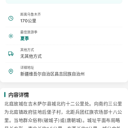
距离乌鲁木齐
170公里
最佳旅游季
夏季
其他方式
无其他方式
详细地址
新疆维吾尔自治区昌吉回族自治州
内容详情
北庭故城在吉木萨尔县城北约十二公里处。向南约三公里
为北庭镇政府驻地后堡子村，北距兵团红旗农场部十八公
里。当地群众俗称(破城子)或(唐朝城)。城址平面布局略