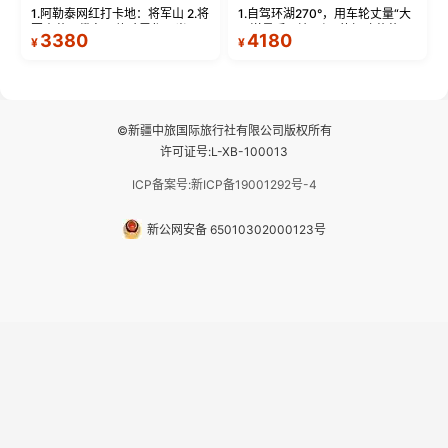
1.阿勒泰网红打卡地：将军山 2.将
1.自驾环湖270°，用车轮丈量“大
军山落日缆车，体验雪都风光 3.
西洋最后一滴眼泪”的极致蔚蓝，
3380
4180
¥
¥
将军山，夕阳派对，蹦迪party 4.
让雪山、花海与深邃湖水在转弯
自驾赛里木湖360°环湖 5.二进赛
间连成自由的画卷。 2.特别赠送
湖随心游，邂逅湖畔日出浪漫...
那拉提景区3公里内，落地窗三钻
民宿 3.那...
©新疆中旅国际旅行社有限公司版权所有
许可证号:L-XB-100013
ICP备案号:新ICP备19001292号-4
新公网安备 65010302000123号