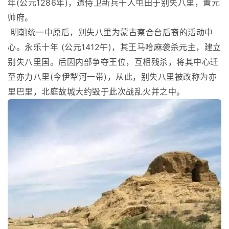
年(公元1286年)，遣侍卫新兵千人屯田于别失八里，置元
帅府。
明朝统一中原后，别失八里为蒙古察合台后裔的活动中
心。永乐十年 (公元1412午)，其王马哈麻袭杀元主，建立
别失八里国。后因内部争夺王位，互相残杀，将其中心迁
至亦力八里(今伊犁河一带)，从此，别失八里被改称为亦
里巴里，北庭故城大约毁于此次战乱火并之中。