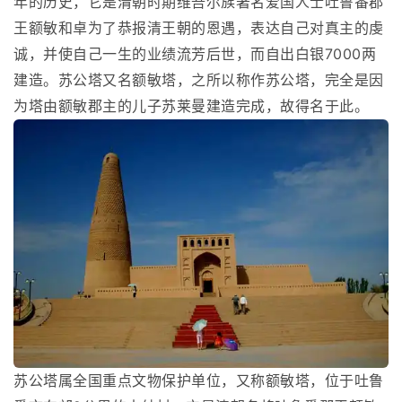
年的历史，它是清朝时期维吾尔族著名爱国人士吐鲁番郡
王额敏和卓为了恭报清王朝的恩遇，表达自己对真主的虔
诚，并使自己一生的业绩流芳后世，而自出白银7000两
建造。苏公塔又名额敏塔，之所以称作苏公塔，完全是因
为塔由额敏郡主的儿子苏莱曼建造完成，故得名于此。
苏公塔属全国重点文物保护单位，又称额敏塔，位于吐鲁