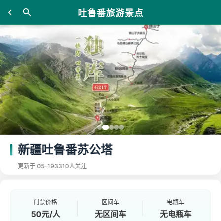
吐鲁番旅游景点
新疆吐鲁番苏公塔
更新于 05-19
3310人关注
门票价格
区间车
电瓶车
50元/人
无区间车
无电瓶车