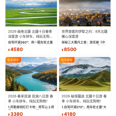
2026·画卷北疆 北疆十日春季
世界旅客的伊犁之约：8天北疆
深度游 小车拼车、纯玩无购
暖心深度游
物！
自驾环湖360°：用一圈车轮丈量
探秘三大雅丹之首：游览被《中
“大西洋最后一滴眼泪”的极致蔚
国国家地理》评选为“中国最美的
4580
8500
¥
¥
蓝。 赛湖旅拍：甄选多款风格服
三大雅丹”第一名的克拉玛依魔鬼
饰，9张精修美照，定格赛里木湖
城。 中国第一村：探访仅存的图
绝美瞬间。 赛湖坦克300跟车视
瓦人最大村落——禾木村，欣赏
包车拼车
包车拼车
频：专业摄影师...
晨雾与小木...
2026·春享双湖 双湖八日游 春
2026·秘境疆途 北疆十日游 春
季 小车拼车、纯玩无购物！
季 小车拼车、纯玩无购物！
1.阿勒泰网红打卡地：将军山 2.将
1.自驾环湖270°，用车轮丈量“大
军山落日缆车，体验雪都风光 3.
西洋最后一滴眼泪”的极致蔚蓝，
3380
4180
¥
¥
将军山，夕阳派对，蹦迪party 4.
让雪山、花海与深邃湖水在转弯