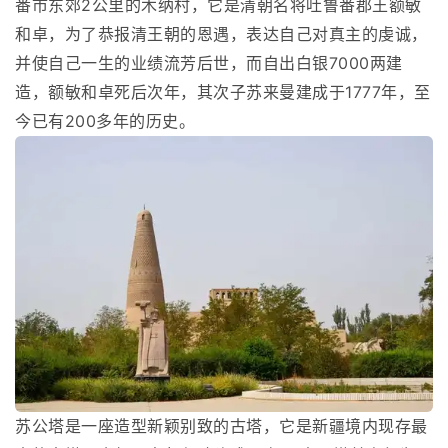
番市东郊2公里的木纳村，它是清朝名将吐鲁番郡王额敏
和卓，为了恭报清王朝的恩遇，表达自己对真主的虔诚，
并使自己一生的业绩流芳后世，而自出白银7000两建
造，额敏和卓死后次年，其次子苏来曼建成于1777年，至
今已有200多年的历史。
苏公塔是一座造型新颖别致的古塔，它是新疆境内现存最