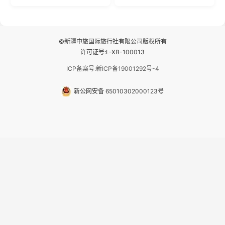
自驾赛里木湖360°环湖 5.二进赛
间连成自由的画卷。 2.特别赠送
湖随心游，邂逅湖畔日出浪漫...
那拉提景区3公里内，落地窗三钻
民宿 3.那...
©新疆中旅国际旅行社有限公司版权所有
许可证号:L-XB-100013
ICP备案号:新ICP备19001292号-4
新公网安备 65010302000123号