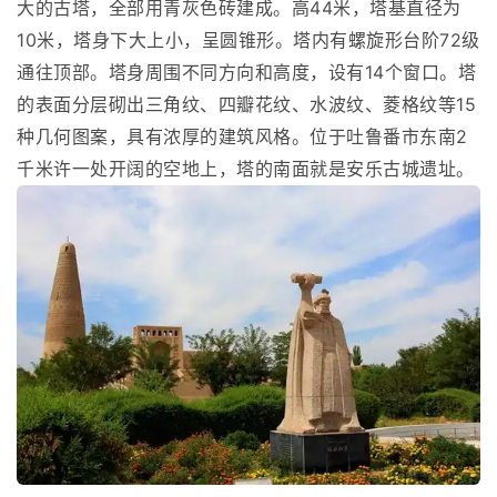
大的古塔，全部用青灰色砖建成。高44米，塔基直径为
10米，塔身下大上小，呈圆锥形。塔内有螺旋形台阶72级
通往顶部。塔身周围不同方向和高度，设有14个窗口。塔
的表面分层砌出三角纹、四瓣花纹、水波纹、菱格纹等15
种几何图案，具有浓厚的建筑风格。位于吐鲁番市东南2
千米许一处开阔的空地上，塔的南面就是安乐古城遗址。