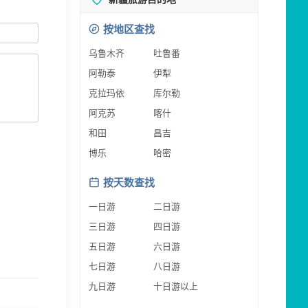
按地区查找
乌鲁木齐
吐鲁番
阿勒泰
伊犁
克拉玛依
库尔勒
阿克苏
喀什
和田
昌吉
博乐
哈密
按天数查找
一日游
二日游
三日游
四日游
五日游
六日游
七日游
八日游
九日游
十日游以上