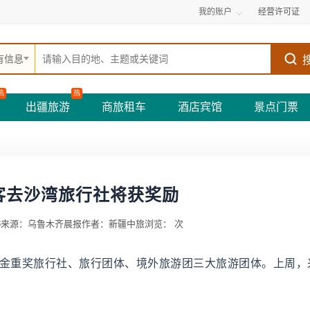
我的账户
经营许可证
有信息
热
热
出疆旅游
商旅租车
酒店宾馆
景点门票
客去沙湾旅行社将获奖励
3
来源：乌鲁木齐晨报
作者：新疆中旅
浏览：
次
金重奖旅行社、旅行团体、境外旅游团三大旅游团体。上周，