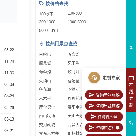
按价格查找
100-300
100以下
300-1000
1000-5000
5000元以上
按热门景点查找
03-22
白哈巴
五彩滩
11-24
魔鬼城
果子沟
葡萄沟
坎儿井
11-06
定制专家
火焰山
香妃墓
在
06-09
莲花湖
喀纳斯
线
咨询新疆旅游
04-24
定
禾木村
可可托海
制
咨询出疆旅游
库尔德宁
赛里木湖
03-26
南山牧场
天山天池
咨询夏令营
03-13
交河故城
高昌古城
咨询旅游租车
06-21
罗布人村寨
胡杨林公园