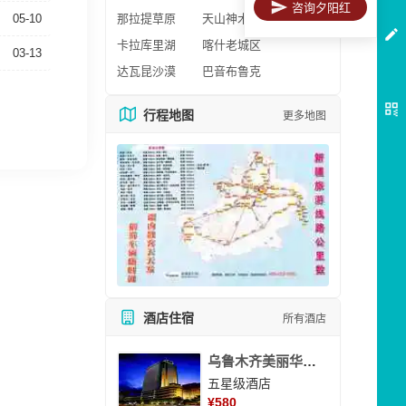
咨询夕阳红
05-10
那拉提草原
天山神木园
卡拉库里湖
喀什老城区
03-13
达瓦昆沙漠
巴音布鲁克
行程地图
更多地图
酒店住宿
所有酒店
乌鲁木齐美丽华大酒
五星级酒店
¥
580