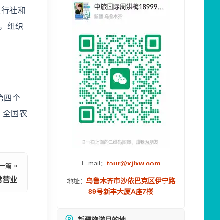
旅行社和
惠。组织
第四个
，全国农
tour@xjlxw.com
E-mail：
一篇 »
常营业
乌鲁木齐市沙依巴克区伊宁路
地址：
89号新丰大厦A座7楼
新疆旅游目的地