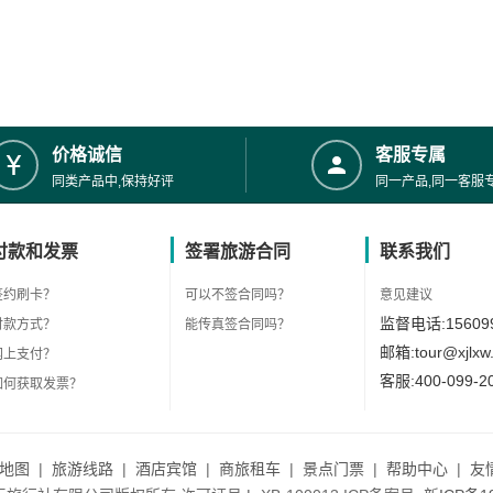
价格诚信
客服专属
同类产品中,保持好评
同一产品,同一客服
付款和发票
签署旅游合同
联系我们
签约刷卡？
可以不签合同吗？
意见建议
监督电话:156099
付款方式？
能传真签合同吗？
邮箱:tour@xjlxw
网上支付？
客服:400-099-2
如何获取发票？
地图
|
旅游线路
|
酒店宾馆
|
商旅租车
|
景点门票
|
帮助中心
|
友