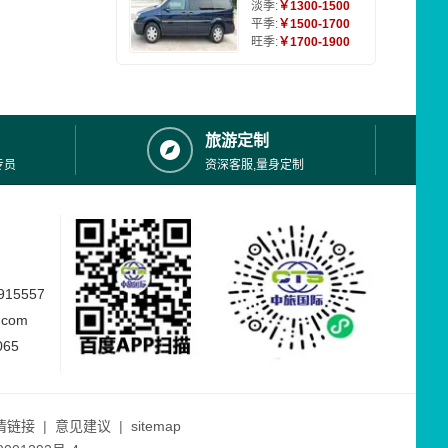
淡季:
￥1300-1500
平季:
￥1500-1700
旺季:
￥1700-1900
旅游定制
专员
资深客服,量身定制
15557
.com
065
情链接
|
意见建议
|
sitemap