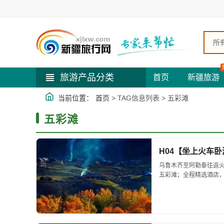
所
旅游产品分类
首页
新疆旅游
当前位置：
首页
> TAG信息列表 > 五彩滩
五彩滩
H04【坐上火车
乌鲁木齐至阿勒泰往返火
五彩滩；全程精选酒店，2