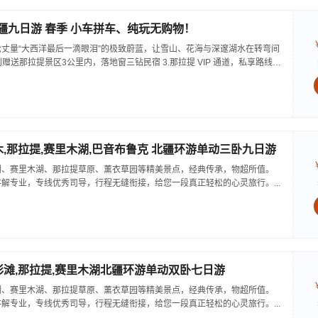
 北疆九日游 春季 小车拼车、纯玩无购物！
用车轮丈量“大西洋最后一滴眼泪”的极致蔚蓝，让雪山、花海与深邃湖水在转弯间
别赠送那拉提景区3公里内，落地窗三钻民宿 3.那拉提 VIP 通道，私享路线 +
光时刻...
禾木,那拉提,赛里木湖,巴音布鲁克 北疆环游单动三卧九日游
湖、赛里木湖、那拉提草原、薰衣草园等精美景点，经典传承，物超所值。
解专业，专线优秀司导，行程无缝衔接，给您一段真正轻松的心灵旅行。...
五彩滩,那拉提,赛里木湖北疆环游单动双卧七日游
湖、赛里木湖、那拉提草原、薰衣草园等精美景点，经典传承，物超所值。
解专业，专线优秀司导，行程无缝衔接，给您一段真正轻松的心灵旅行。...