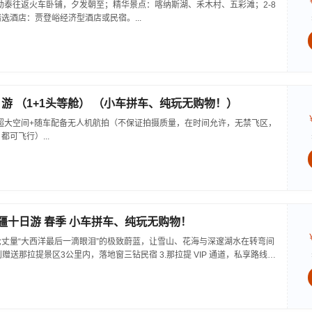
勒泰往返火车卧铺，夕发朝至；精华景点：喀纳斯湖、禾木村、五彩滩；2-8
选酒店：贾登峪经济型酒店或民宿。...
游 （1+1头等舱） （小车拼车、纯玩无购物！）
，超大空间+随车配备无人机航拍（不保证拍摄质量，在时间允许，无禁飞区，
可飞行）...
 北疆十日游 春季 小车拼车、纯玩无购物！
用车轮丈量“大西洋最后一滴眼泪”的极致蔚蓝，让雪山、花海与深邃湖水在转弯间
别赠送那拉提景区3公里内，落地窗三钻民宿 3.那拉提 VIP 通道，私享路线 +
光时刻...