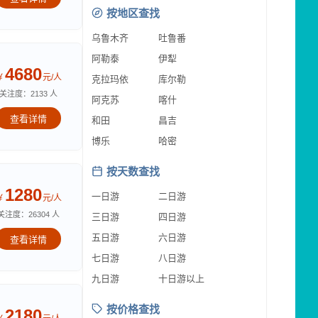
按地区查找
乌鲁木齐
吐鲁番
阿勒泰
伊犁
4680
￥
元/人
克拉玛依
库尔勒
关注度：2133 人
阿克苏
喀什
查看详情
和田
昌吉
博乐
哈密
按天数查找
1280
一日游
二日游
￥
元/人
关注度：26304 人
三日游
四日游
五日游
六日游
查看详情
七日游
八日游
九日游
十日游以上
按价格查找
2180