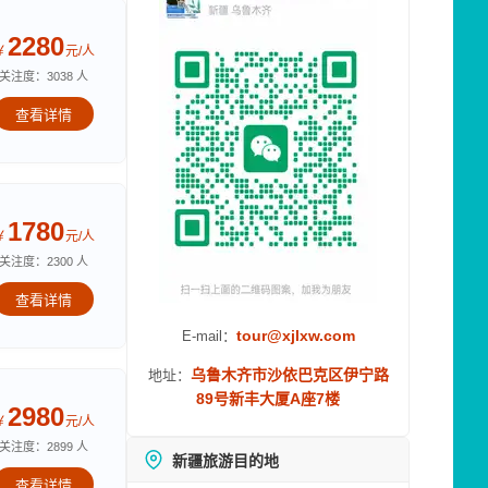
2280
￥
元/人
关注度：3038 人
查看详情
1780
￥
元/人
关注度：2300 人
查看详情
tour@xjlxw.com
E-mail：
乌鲁木齐市沙依巴克区伊宁路
地址：
89号新丰大厦A座7楼
2980
￥
元/人
关注度：2899 人
新疆旅游目的地
查看详情