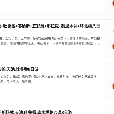
池+吐鲁番+喀纳斯+五彩滩+那拉提+赛里木湖+环北疆八日
，节约车程，免舟车劳顿。游览新疆最著名的景区（人间仙境喀纳斯、五彩斑
草原、西海明珠赛里木湖、天山天池、以盛产葡萄闻名各地的吐鲁番）。...
彩滩,天池,吐鲁番8日游
心服务：独家升级额尔齐斯河-冷水鱼宴，免费升级一晚待评 5 星酒店住
解，每人每天一瓶矿泉...
始胡杨林,天池,吐鲁番,库木塔格沙漠8日游