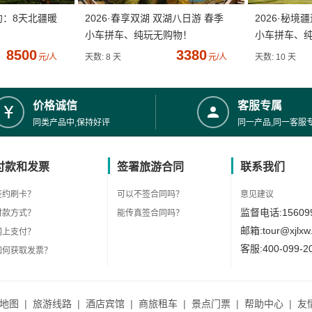
约：8天北疆暖
2026·春享双湖 双湖八日游 春季
2026·秘境
小车拼车、纯玩无购物！
小车拼车、
8500
3380
元/人
天数: 8 天
元/人
天数: 10 天
价格诚信
客服专属
同类产品中,保持好评
同一产品,同一客服
付款和发票
签署旅游合同
联系我们
签约刷卡？
可以不签合同吗？
意见建议
监督电话:156099
付款方式？
能传真签合同吗？
邮箱:tour@xjlxw
网上支付？
客服:400-099-2
如何获取发票？
地图
|
旅游线路
|
酒店宾馆
|
商旅租车
|
景点门票
|
帮助中心
|
友