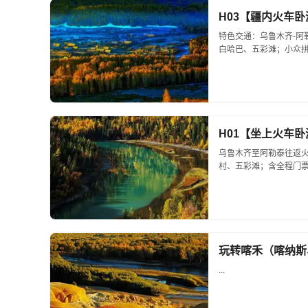
H03【疆内火车
特色交通：乌鲁木齐-阿
白哈巴、五彩滩；小众拼
景区1晚民宿；车辆安排
机场/火车站无缝接送服
H01【坐上火车
乌鲁木齐至阿勒泰往返火
村、五彩滩；含全程门票
玩转喀禾（喀纳斯
...