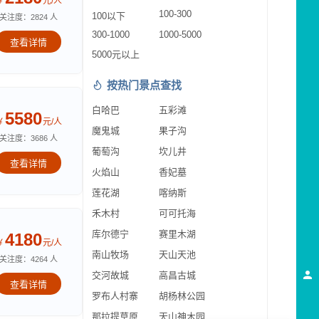
￥
元/人
100-300
100以下
关注度：2824 人
300-1000
1000-5000
查看详情
5000元以上
按热门景点查找
白哈巴
五彩滩
5580
￥
元/人
魔鬼城
果子沟
关注度：3686 人
葡萄沟
坎儿井
查看详情
火焰山
香妃墓
莲花湖
喀纳斯
禾木村
可可托海
库尔德宁
赛里木湖
4180
￥
元/人
南山牧场
天山天池
关注度：4264 人
交河故城
高昌古城
查看详情
罗布人村寨
胡杨林公园
那拉提草原
天山神木园