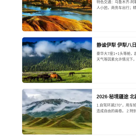
特色交通：乌鲁木齐-阿
人小团，商务车出行；精
静谧伊犁 伊犁八日
豪华大7座1+1头等舱
天气等因素允许情况下，都
2026·秘境疆途
1.自驾环湖270°，
连成自由的画卷。 2.特
优先通行，承包你的草原高