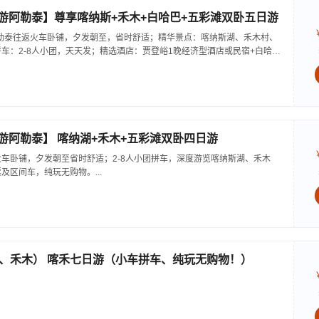
卧游阿勒泰】尊享喀纳斯+禾木+白哈巴+五彩滩双卧五日游
勒泰往返火车卧铺，夕发朝至，省时舒适；精华景点：喀纳斯湖、禾木村、
车：2-8人小团，天天发；精选酒店：贾登峪1晚经济型酒店或民宿+白哈巴
：7座或9座商务车，专属线路司机；服务打造：24小时管家在线服务；提供
务；小众出行：父母游、亲子游、交友团、商务人士的最佳首选。...
卧游阿勒泰】 喀纳湖+禾木+五彩滩双卧四日游
车卧铺，夕发朝至省时舒适；2-8人小团拼车，深度游览喀纳斯湖、禾木
及区间车，纯玩无购物。...
、禾木） 喀禾七日游（小车拼车、纯玩无购物！）