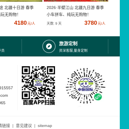
疆途 北疆十日游 春季
2026·半壁江山 北疆九日游 春季
纯玩无购物！
小车拼车、纯玩无购物！
4180
3780
元/人
天数: 9 天
元/人
旅游定制
专员
资深客服,量身定制
15557
.com
065
情链接
|
意见建议
|
sitemap