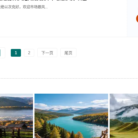
绝以次充好，欢迎市场跟风...
1
2
下一页
尾页