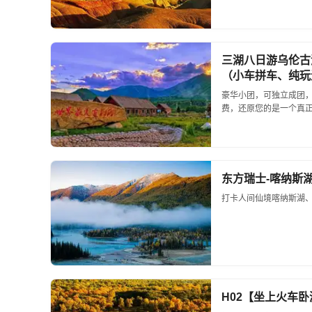
三湖八日游乌伦古
（小车拼车、纯玩
豪华小团，可独立成团，
费，还原您的是一个真正的
东方瑞士-喀纳斯
打卡人间仙境喀纳斯湖、
H02【坐上火车