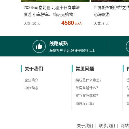
2026·画卷北疆 北疆十日春季深
世界旅客的伊犁之
度游 小车拼车、纯玩无购物！
心深度游
4580
天数: 10 天
元/人
天数: 8 天
线路成熟
海量客户见证,好评率96%以上
关于我们
常见问题
企业简介
纯玩是什么意思？
中旅动态
单房差是什么？
双飞双卧解释？
满意度计算？
关于我们
|
联系我们
|
网站