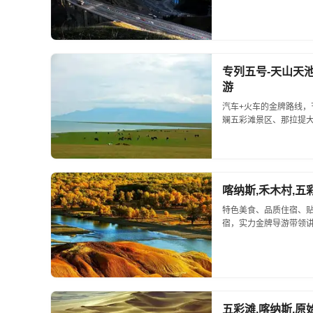
专列五号-天山天
游
汽车+火车的金牌路线
斓五彩滩景区、那拉提大
喀纳斯,禾木村,五
特色美食、品质住宿、贴
宿，实力金牌导游带领讲
五彩滩,喀纳斯,原