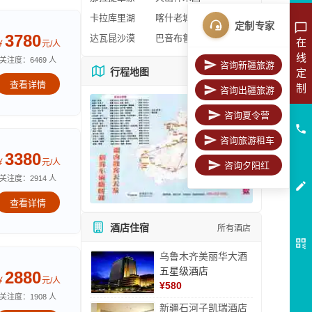
卡拉库里湖
喀什老城区
定制专家
3780
达瓦昆沙漠
巴音布鲁克
在
￥
元/人
线
关注度：6469 人
咨询新疆旅游
行程地图
定
更多地图
查看详情
制
咨询出疆旅游
咨询夏令营
咨询旅游租车
3380
￥
元/人
咨询夕阳红
关注度：2914 人
查看详情
酒店住宿
所有酒店
乌鲁木齐美丽华大酒
五星级酒店
2880
￥
元/人
¥
580
关注度：1908 人
新疆石河子凯瑞酒店