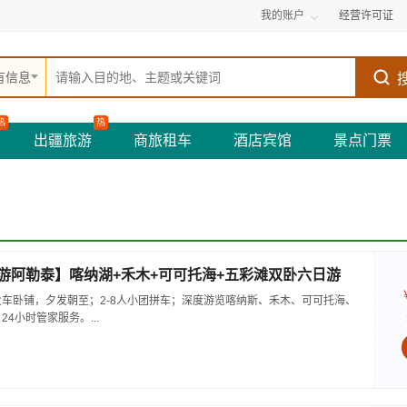
我的账户
经营许可证
有信息
热
热
出疆旅游
商旅租车
酒店宾馆
景点门票
卧游阿勒泰】喀纳湖+禾木+可可托海+五彩滩双卧六日游
车卧铺，夕发朝至；2-8人小团拼车；深度游览喀纳斯、禾木、可可托海、
4小时管家服务。...