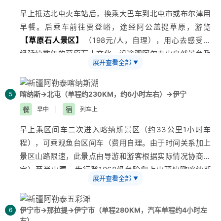
晚宿列车上。
计，都是占据我们朋友圈、抖音的爆点......参观吐鲁番当
早上抵达北屯火车站后，换乘大巴车到北屯市或
布尔津
用
【温馨提示】
地民俗家访，品尝各类干果，坐在清凉的葡萄架下欣赏维
早餐。后乘车前往贾登峪，途经阿公盖提草原，游览
1、乌鲁木齐站（高铁站北广场）凭身份证和胸牌实名制
吾尔原生态歌舞，跟着古丽学几句维吾尔族语言，感受浓
【
草原石人
景区】
（198元/人，自理），用心去感受已
进站。具体车次和开车时间在出发前一天下午由工作人员
郁的维吾尔古老文化。 下午游览5A级风景名胜区—
【
葡
经延续数年的草原石人文化。沿途观阿尔泰山自然景色及
电话或短信通知，请保持手机畅通以便联系。
展开查看全部
▼
萄沟
】
（门票已含，区间车25元/人自理）（大约30分
美丽的山间草原。抵达后在景区门票口换乘区间车进入具
列车未配备餐车，请您上火车前自行用餐或自备食品。
钟）。在6月底至8月份，葡萄成熟的季节，一串串沉甸
有“人间仙境”之称的 5A景区
【
喀纳斯
风景区】
(首道门票
甸的葡萄在阳光的照耀下显得特别饱满多汁，无比诱人。
及二进区间费用270元/人已含，游览时间不少于3小
喀纳斯→北屯（单程约230KM，约6小时左右）→伊宁
5
游览结束后乘大巴车送到吐鲁番北站，晚乘动车：
时），沿喀纳斯河一路观光，欣赏西伯利亚落叶松原始森
餐
宿
早中
|
列车上
21:30/22:40之间有三趟高铁）返回乌鲁木齐，师傅接您
林、白桦林风景，到达美丽的喀纳斯湖区自由活动。喀纳
早上乘区间车二次进入
喀纳斯
景区（约33公里1小时车
送到入住酒店。
斯湖是位于
新疆
北部阿尔泰深山密林中的高山湖泊，如果
程），可乘观鱼台区间车（费用自理。由于时间关系加上
要数新疆不得不去的景点，喀纳斯绝对算一个。这儿的湖
景区山路限速，此景点由导游和游客根据实际情况协商而
面群峰倒影，湖水还会随着季节和天气的变化而变换颜
定）至半山腰，步行登1068级台阶爬上山顶俯瞰喀纳斯
色，是有名的“变色湖”。环湖四周原始森林密布，阳坡被
展开查看全部
▼
湖全景。游玩欣赏
卧龙湾
、
神仙湾
、
月亮湾
和
鸭泽湖
风
茂密的草丛覆盖，每至秋季层林尽染，景色如画。可自行
光，午餐后乘车返北屯，途中参观
新疆
最美的风蚀雅丹地
选择：乘游船（120元/人，费用自理）探询湖怪之谜；
貌
【
五彩滩
景区】
(赠送项目），五彩滩是国家4A级景
伊宁市→那拉提→伊宁市（单程280KM，汽车单程约4小时左
6
进入喀纳斯村，到特色民族
【
图瓦人
家访】
（100元/
右）