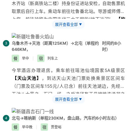
木齐
站（新高铁站二楼）持身份证进站安检，自助售票机
的工作人员会为您办理入住。
取票后自行上车。乘动车前往
吐鲁番
北站。导游或师傅接
3、酒店一般入住时间是14点以后，如您到达时间较早，
上您，前往被称为中国古代三大工程的“地下运河”—
【
坎
可将行李寄存在前台，在酒店周围逛逛稍作等待。也可将
展开查看全部
▼
儿井
乐园】
（门票40元/人已含），景区内流水淙淙，林
行李寄存酒店前台自行在市区自由活动。
木参天，景色迷人。参观世界上最大、最古老、保存最完
好的世界上唯一的生土建筑城市—
【
交河故城
】
（门票
乌鲁木齐→天池（距离125KM）→北屯（单程约
时间约8小
3
646KM，
时）
已含，区间车25元/人自理），走进吐鲁番民俗博物馆，
体验古老的维吾尔族民风民俗以及独具特色的民居建筑
餐
宿
早中
|
列车上
—
【交河古村或吐鲁番郡王府】
（此景点可以二选一，
今早酒店办理退房。乘车前往瑶池仙境国家5A级景区
景观相似，门票价格相同，导游根据行程时间选择安排景
【天山
天池
】
，到达天山天池门票处换乘景区区间车
点）（大约30分钟）；参观全国重点文物保护单位—
（门票及区间车155元/人已含）前往天池湖边，先经过
【
苏公塔
】
（门票已含）。中午在吐鲁番享用中餐，如
天池八大景之一
石门一线
，之后途径有王母娘娘洗澡盆之
果您愿意，可以参加吐鲁番特色水果盛宴餐，品尝
新疆
拉
展开查看全部
▼
称的“西小天池 ”抵达天池停车场，沿着木栈道或者乘坐
条子、烤羊肉串等令时水果，尝完新疆的美食，你还想在
电瓶车（费用自理）大概5分钟左右，到达天池湖边。远
来吃一遍。餐后乘车前往有着全国最热之称的
【大
火焰
眺博格达峰圣洁雪景。（景区内游览时间约为4小时）。
北屯→喀纳斯（单程230KM，盘山路，汽车约6小时左右）
4
山
景区】
（门票已含），这里除了自然风景外，还有关
下午乘车返回
乌鲁木齐
，到乌鲁木齐站乘火车前往北屯。
餐
宿
早中晚
|
贾登峪
于《西游记》的文化展示长廊。以及那高耸的造型温度