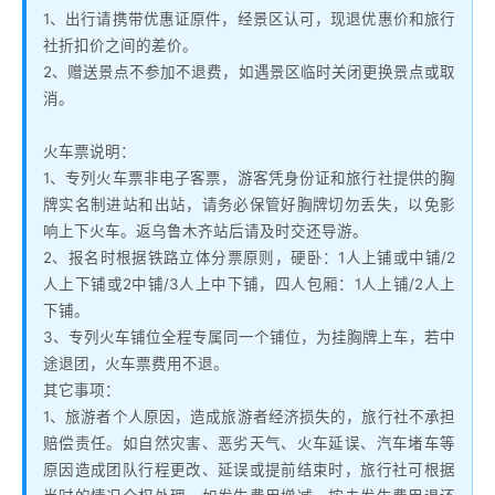
1、出行请携带优惠证原件，经景区认可，现退优惠价和旅行
社折扣价之间的差价。
2、赠送景点不参加不退费，如遇景区临时关闭更换景点或取
消。
火车票说明：
1、专列火车票非电子客票，游客凭身份证和旅行社提供的胸
牌实名制进站和出站，请务必保管好胸牌切勿丢失，以免影
响上下火车。返乌鲁木齐站后请及时交还导游。
2、报名时根据铁路立体分票原则，硬卧：1人上铺或中铺/2
人上下铺或2中铺/3人上中下铺，四人包厢：1人上铺/2人上
下铺。
3、专列火车铺位全程专属同一个铺位，为挂胸牌上车，若中
途退团，火车票费用不退。
其它事项：
1、旅游者个人原因，造成旅游者经济损失的，旅行社不承担
赔偿责任。如自然灾害、恶劣天气、火车延误、汽车堵车等
原因造成团队行程更改、延误或提前结束时，旅行社可根据