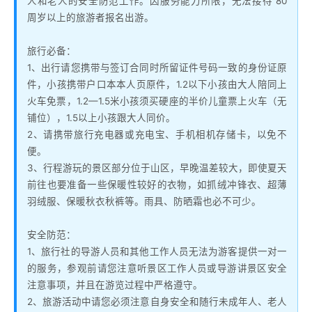
人和老人的安全防范工作。因服务能力所限，无法接待 80
周岁以上的旅游者报名出游。
旅行必备：
1、出行请您携带与签订合同时所留证件号码一致的身份证原
件，小孩携带户口本本人页原件，1.2以下小孩由大人陪同上
火车免票，1.2—1.5米小孩须买硬座的半价儿童票上火车（无
铺位），1.5以上小孩跟大人同价。
2、请携带旅行充电器或充电宝、手机相机存储卡，以免不
便。
3、行程游玩的景区部分位于山区，早晚温差较大，即使夏天
前往也要准备一些保暖性较好的衣物，如抓绒冲锋衣、超薄
羽绒服、保暖秋衣秋裤等。雨具、防晒霜也必不可少。
安全防范：
1、旅行社的导游人员和其他工作人员无法为游客提供一对一
的服务，参观前请您注意听景区工作人员或导游讲景区安全
注意事项，并且在游览过程中严格遵守。
2、旅游活动中请您必须注意自身安全和随行未成年人、老人