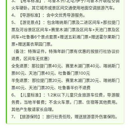
3、【用车标准】：乌鲁木齐/北屯/伊宁/乌鲁木齐联程空调
齐
。
火车硬卧。其它城市或景区间交通使用地面空调旅游汽车。
4、【导游标准】：含中文优秀导游服务。
5、【游览景点】：包含喀纳斯门票及二进区间车+那拉提门
票及河谷景区区间车+赛里木湖门票及区间车+天池门票及区
间车+吐鲁番6个景点套票+赠送五彩滩门票+赠送霍尔果斯门
票+赠送薰衣草园门票。
（备注：特殊证件，特殊年龄门票有优惠的按旅行社协议价
退费，区间车无优惠）
全免退票：那拉提门票40元、赛里木湖门票40元、喀纳斯门
票80元、天池门票40元、吐鲁番门票100元
半免退票：那拉提门票20元、赛里木湖门票20元、喀纳斯门
票40元、天池门票20元、吐鲁番半价不退费
6、【儿童标准】：1.2米以下儿童只含旅游车位费，导游服
务费，当地半餐费；不含火车票，门票、住宿等其他费用。
其他产生敬请家长自理。
7、【旅游保险】：旅行社责任险，赠送旅游意外伤害保险。