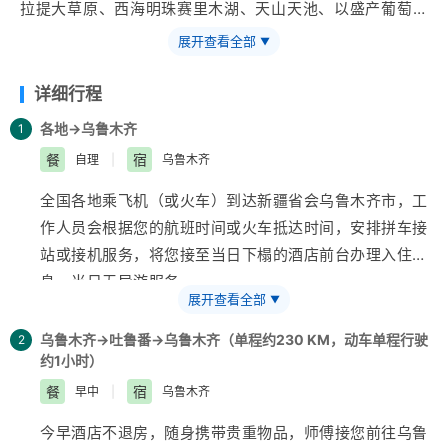
拉提大草原、西海明珠赛里木湖、天山天池、以盛产葡萄闻
名各地的吐鲁番）。
展开查看全部
▼
详细行程
各地→乌鲁木齐
1
餐
宿
自理
|
乌鲁木齐
全国各地乘飞机（或火车）到达
新疆
省会
乌鲁木齐
市，工
作人员会根据您的航班时间或火车抵达时间，安排拼车接
站或接机服务，将您接至当日下榻的酒店前台办理入住休
息，当日无导游服务。
展开查看全部
▼
【温馨提示】
1、行前通知：行程前一天会以短信方式通知您导游、车
乌鲁木齐→吐鲁番→乌鲁木齐（单程约230 KM，动车单程行驶
2
约1小时）
辆以及集合地点出发时间等信息，做好提前告知工作。请
您下飞机或火车后务必及时开机，保持手机畅通。
餐
宿
早中
|
乌鲁木齐
2、乌鲁木齐地窝堡机场到乌鲁木齐市区距离约25公里，
今早酒店不退房，随身携带贵重物品，师傅接您前往
乌鲁
行驶时间约45分钟。到达酒店后报您的姓名，酒店前台