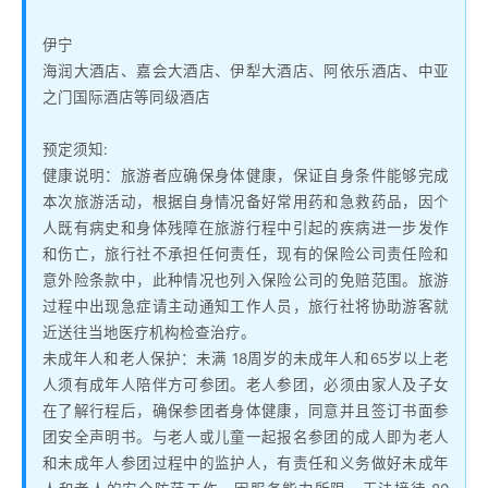
伊宁
海润大酒店、嘉会大酒店、伊犁大酒店、阿依乐酒店、中亚
之门国际酒店等同级酒店
预定须知:
健康说明：旅游者应确保身体健康，保证自身条件能够完成
本次旅游活动，根据自身情况备好常用药和急救药品，因个
人既有病史和身体残障在旅游行程中引起的疾病进一步发作
和伤亡，旅行社不承担任何责任，现有的保险公司责任险和
意外险条款中，此种情况也列入保险公司的免赔范围。旅游
过程中出现急症请主动通知工作人员，旅行社将协助游客就
近送往当地医疗机构检查治疗。
未成年人和老人保护：未满 18周岁的未成年人和65岁以上老
人须有成年人陪伴方可参团。老人参团，必须由家人及子女
在了解行程后，确保参团者身体健康，同意并且签订书面参
团安全声明书。与老人或儿童一起报名参团的成人即为老人
和未成年人参团过程中的监护人，有责任和义务做好未成年