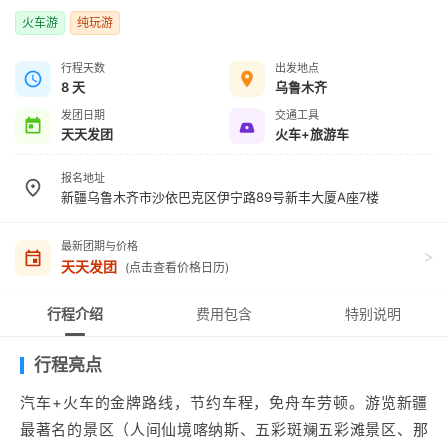
火车游
纯玩游
行程天数
出发地点
8 天
乌鲁木齐
发团日期
交通工具
天天发团
火车+旅游车
报名地址
新疆乌鲁木齐市沙依巴克区伊宁路89号新丰大厦A座7楼
最新团期与价格
>
天天发团
(点击查看价格日历)
行程介绍
费用包含
特别说明
行程亮点
汽车+火车的金牌路线，节约车程，免舟车劳顿。游览新疆
最著名的景区（人间仙境喀纳斯、五彩斑斓五彩滩景区、那