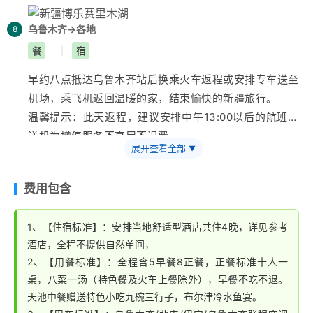
环绕，水天相映，春季野花遍地，夏季绿草如茵，牧马奔
驰，牛羊如云，湖水被青山环抱，山脚松柏参天，山腰云
乌鲁木齐→各地
8
山雾罩，天月共色，似一副充满雄旷清澈的诗意画卷。秋
餐
宿
|
季云海苍茫，冬季瑞雪飞舞，银装素裹，苍松与白雪相
早约八点抵达
乌鲁木齐
站后换乘火车返程或安排专车送至
映，湖面镶在冰山雪原中，一方寂静北国的林海雪原。游
机场，乘飞机返回温暖的家，结束愉快的
新疆
旅行。
览结束后赴中国西部最大的陆路口岸
【
霍尔果斯口岸
】
温馨提示：此天返程，建议安排中午13:00以后的航班，
（游览时间不少于45分钟，门票30元/人，赠送项目），
送机为增值服务不享用不退费。
感受中哈贸易的繁华景象。后前往霍城县参观
【薰衣草
展开查看全部
▼
博物馆】
（游览时间不少于45分钟，门票35元/人，赠
送项目）。返伊宁途中可根据时间选择参观国家AAAA级
费用包含
历史文化景区—
【
惠远古城
】
（费用自理，游览时间约
90分钟）,“清代
新疆
，就看惠远”看西域首府历史遗存，
1、【住宿标准】：安排当地舒适型酒店共住4晚，详见参考
国家统一的见证。或北疆唯一一个以维吾尔族为主的多民
酒店，全程不提供自然单间，
族混合居住的大型原生态人文景区
【喀赞其民俗
旅游
2、【用餐标准】：全程含5早餐8正餐，正餐标准十人一
区】
（费用自理，游览时间约90分钟），这里是新疆民
桌，八菜一汤（特色餐及火车上餐除外），早餐不吃不退。
族风情的真实写照，涵盖了厚重的维吾尔族文化和独特的
天池中餐赠送特色小吃九碗三行子，布尔津冷水鱼宴。
民风民情。然后指定时间安排送火车站，乘列车返
乌鲁木