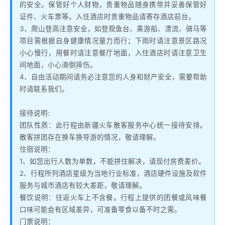
的安全。保管好个人财物，贵重物品随身携带并妥善保管好
证件、火车票等。入住酒店时贵重物品请寄存酒店前台。
3、爬山登高注意安全，如登观鱼台、乘游船、漂流、骑马等
项目需根据自身健康情况量力而行；下雨时请注意景区路况
小心慢行，用餐时请注意餐厅地面，入住酒店时请注意卫生
间地面，小心滑倒摔伤。
4、自由活动期间请务必注意您的人身和财产安全，需要帮助
时请联系我们。
接待说明:
团队性质：此行程由新疆火车散客服务中心统一接待安排。
散客拼团存在换车换导游的情况，敬请理解。
住宿说明：
1、如您出行人数为单数，不能拼住解决，请现付房费差价。
2、行程所列酒店星级为当地行业标准，酒店硬件设施及软件
服务与城市酒店有较大差距，敬请理解。
餐饮说明：往返火车上不含餐。行程上提供的团餐或风味餐
口味可能会有区域差异，可准备零食以备不时之需。
门票说明：