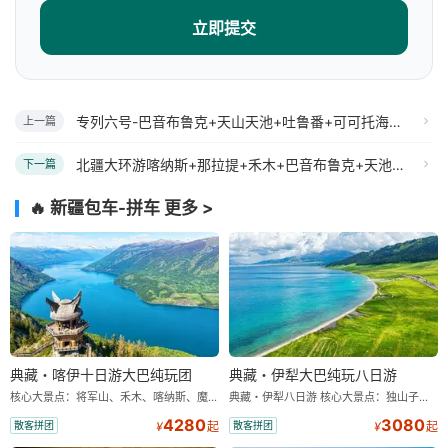
立即提交
专列六号-巴音布鲁克+天山天池+吐鲁番+可可托海+喀纳斯+禾木+那拉提+赛里木湖+霍尔果斯口岸+薰衣草园+环北疆十日游
上一篇
北疆大环游喀纳斯+那拉提+禾木+巴音布鲁克+天池+吐鲁番+可可托海11日
下一篇
🔥 新疆包车-拼车
更多 >
典藏・喀伊十日游大巴纯玩团
典藏・伊犁大巴纯玩八日游
核心大景点：将军山、禾木、喀纳斯、魔鬼城、赛里木湖、库尔德宁、那拉提 「精选酒店」我们只想说此处无星似有星 (星级是国家标准) 10 天 9 晚，安排干净、卫生、舒适的经济型住宿 (双人标间)，不提供大床房。 「行程用车」根据报团人数大、小车车型切换，不指定。 10 人以上安排 2+1 大巴 (带导游)；10 人以下安排 7 座商务 (无导游) 大巴车一换、价格减一半，更舒适、真纯玩、0 购物、无套路 一样都不少！只要舒适、纯玩、零购物、超高性价比！“要啥自行车呢？” 各类体验性活动属于自费自愿，游客不提请求旅行社不安排！ 真的骑在名马背上 — 弗里斯兰・马背繁花 【独家项目世界名马 — 弗里斯兰 仅为我有】 在花海中漫步，与著名荷兰名马 — 弗里斯兰留影 免费赠送 20 秒左右带剪辑视频
典藏・伊犁八日游 核心大景点：独山子大峡谷、赛里木湖、夏塔、库尔德宁、那拉提 「精选酒店」我们只想说此处无星似有星 (星级是国家标准) 8 天 7 晚，安排干净、卫生、舒适的经济型住宿 (双人标间)，不提供大床房。 「行程用车」根据报团人数大、小车车型切换，不指定。 10 人以上安排 2+1 大巴 (带导游)；10 人以下安排 7 座商务 (无导游) 大巴车一换、价格减一半，更舒适、真纯玩、0 购物、无套路 一样都不少！只要舒适、纯玩、零购物、超高性价比！“要啥自行车呢？” 各类体验性活动属于自费自愿，游客不提请求旅行社不安排！ 真的骑在名马背上 — 弗里斯兰・马背繁花 【独家项目世界名马 — 弗里斯兰 仅为我有】 在花海中漫步，与著名荷兰名马 — 弗里斯兰留影 免费赠送 20 秒左右带剪辑视频
4280
3080
散客拼团
散客拼团
¥
起
¥
起