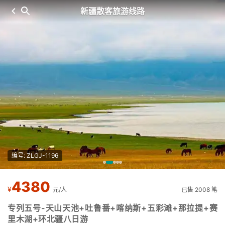
新疆散客旅游线路
编号: ZLGJ-1196
4380
¥
元/人
已售 2008 笔
专列五号-天山天池+吐鲁番+喀纳斯+五彩滩+那拉提+赛
里木湖+环北疆八日游