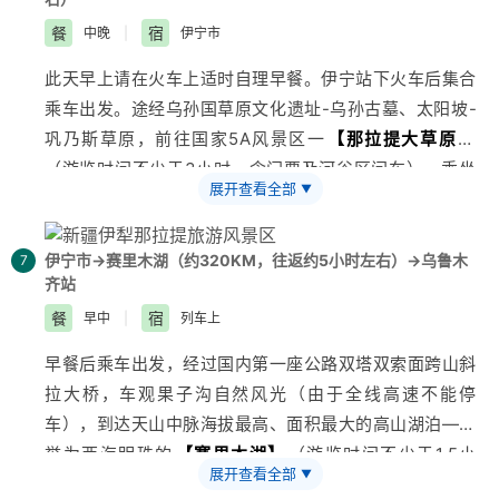
区-位于
布尔津
县西北24公里处，毗邻碧波荡漾的
额尔齐
人，费用自理），体验少数民族风情。或乘越野车穿越原
斯河
餐
，被誉为天下第一滩，此处河岸色彩斑斓，娇艳妩
宿
中晚
|
伊宁市
始森林，抵达千湖之地
【黑湖景区】
（260元/人，费用
媚，彩色丘陵景色奇特，与对岸葱郁青翠的河谷风光遥相
自理），一个藏得深既低调又没有想红之心的集观光、拍
此天早上请在火车上适时自理早餐。伊宁站下火车后集合
辉映，堪称摄影师的天堂。晚餐后抵北屯乘火车赴伊宁。
摄、徒步、
旅游
、探秘于一体的绝佳秘境，放松身心，回
乘车出发。途经乌孙国草原文化遗址-乌孙古墓、太阳坡-
【温馨提示】
登观鱼台步行1068级台阶，需花费大量体
归真正田园生活的桃源之地。晚约20:00乘景区区间车返
巩乃斯草原，前往国家5A风景区一
【
那拉提
大草原】
力，可根据自身体力量力而行。不登观鱼台的团友在景区
回贾登峪入住酒店。
（游览时间不少于3小时，含门票及河谷区间车），乘坐
内自由活动，请注意导游通知的集合时间。
展开查看全部
▼
【温馨提示】
区间车游览高山河谷草原风光。体验“天苍苍野茫茫，风
1、景区内娱乐项目众多(游船、家访、越野车等)，可根
吹草低见牛羊”的塞外江南风光，欣赏峻岭、松林、草
据自身情况合理安排。请务必遵守导游规定的集合和用餐
原，感受哈萨克民族风情及其草原文化。游客可自行选择
伊宁市→赛里木湖（约320KM，往返约5小时左右）→乌鲁木
7
时间。
齐站
适合自己的自由活动，可以乘坐观光车、骑马、双人自行
2、在旅游旺季或者其他一些特殊情况下，为了保证行程
车、草地摩托车等方式感受草原的魅力，下午乘车返回伊
餐
宿
早中
|
列车上
游览不受影响，此天行程会有不能正常在餐厅享用早餐而
宁市入住。
早餐后乘车出发，经过国内第一座公路双塔双索面跨山斜
改用打包早餐的情况，敬请理解。
【温馨提示】
在
旅游
旺季或者其他一些特殊情况下，为
拉大桥，车观
果子沟
自然风光（由于全线高速不能停
了保证行程游览不受影响，景区内娱乐项目众多(骑马或
车），到达天山中脉海拔最高、面积最大的高山湖泊—被
观光车)，可根据自身情况合理安排时间，请务必遵守导
誉为西海明珠的
【
赛里木湖
】
（游览时间不少于1.5小
游规定的集合时间。
展开查看全部
▼
时，含门票70元/人及区间车75元/人）。赛里木湖群山