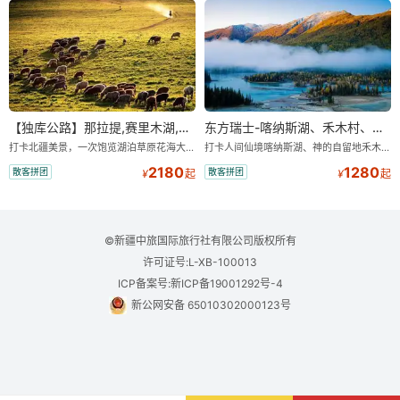
【独库公路】那拉提,赛里木湖,口岸,薰衣草单卧单动四日游
东方瑞士-喀纳斯湖、禾木村、五彩滩、世界魔鬼城汽车四日游
打卡北疆美景，一次饱览湖泊草原花海大桥名俗风情，美景不重样 ，旅途轻松自由安全，带您吃在新疆玩在新疆 ，24 小时，全天贴心为您服务，
打卡人间仙境喀纳斯湖、神的自留地禾木村、五彩滩、世界魔鬼城，体验雅丹地貌与自然风光。
2180
1280
散客拼团
散客拼团
¥
起
¥
起
©新疆中旅国际旅行社有限公司版权所有
许可证号:L-XB-100013
ICP备案号:新ICP备19001292号-4
新公网安备 65010302000123号