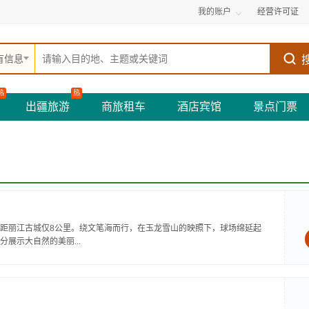
我的账户
经营许可证
有信息
热
热
出疆旅游
商旅租车
酒店宾馆
景点门票
距丽江古城仅8公里。绕文笔海而行，在玉龙雪山的映照下，球场绵延起
展示大自然的美丽...