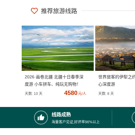
推荐旅游线路
2026·画卷北疆 北疆十日春季深
世界旅客的伊犁之
度游 小车拼车、纯玩无购物！
心深度游
4580
天数: 10 天
元/人
天数: 8 天
线路成熟
海量客户见证,好评率96%以上