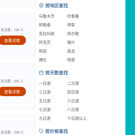
按地区查找
乌鲁木齐
吐鲁番
阿勒泰
伊犁
关注度：218 人
克拉玛依
库尔勒
查看详情
阿克苏
喀什
和田
昌吉
博乐
哈密
按天数查找
关注度：291 人
一日游
二日游
查看详情
三日游
四日游
五日游
六日游
七日游
八日游
九日游
十日游以上
按价格查找
关注度：238 人