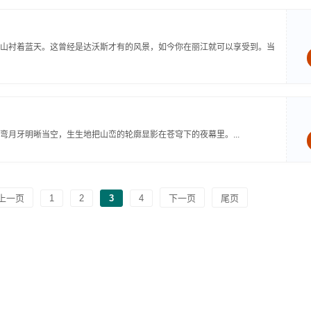
山衬着蓝天。这曾经是达沃斯才有的风景，如今你在丽江就可以享受到。当
月牙明晰当空，生生地把山峦的轮廓显影在苍穹下的夜幕里。...
上一页
1
2
3
4
下一页
尾页