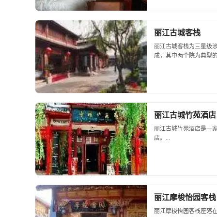
丽江古城客栈
丽江古城客栈为三星级
成，其中两个院为典型的三
丽江古城竹苑酒店
丽江古城竹苑酒店是一
店。...
丽江摩梭怡园客栈
丽江摩梭怡园客栈座落