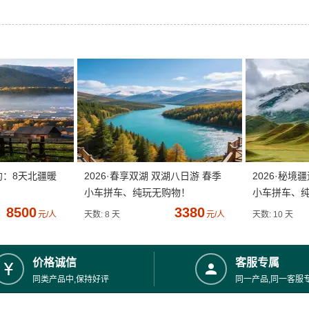
约：8天北疆暖
2026·春享双湖 双湖八日游 春季
2026·秘境
小车拼车、纯玩无购物！
小车拼车、
8500
3380
元/人
天数: 8 天
元/人
天数: 10 天
价格诚信
客服专属
同类产品中,保持好评
同一产品,同一客服