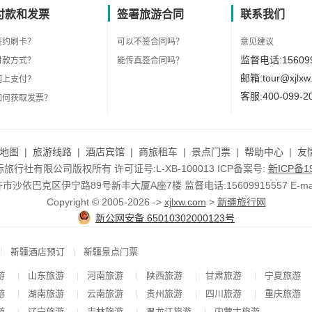
付款和发票
签署旅游合同
联系我们
签约刷卡？
可以不签合同吗？
意见建议
监督电话:156099
付款方式？
能传真签合同吗？
邮箱:tour@xjlxw
网上支付？
客服:400-099-2
如何获取发票？
地图
|
旅游线路
|
酒店宾馆
|
商旅租车
|
景点门票
|
帮助中心
|
友
行社有限公司版权所有 许可证号:L-XB-100013 ICP备案号:
新ICP备19
依巴克区伊宁路89号新丰大厦A座7楼 监督电话:15609915557 E-mail:to
Copyright © 2005-2026 ->
xjlxw.com
>
新疆旅行网
新公网安备 65010302000123号
|
|
新疆酒店预订
新疆景点门票
游
山东旅游
河南旅游
陕西旅游
甘肃旅游
宁夏旅游
|
|
|
|
|
游
湖南旅游
云南旅游
贵州旅游
四川旅游
重庆旅游
|
|
|
|
|
游
辽宁旅游
吉林旅游
黑龙江旅游
内蒙古旅游
|
|
|
|