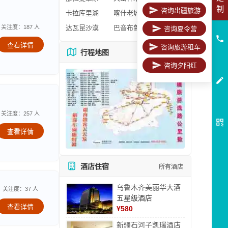
制
咨询出疆旅游
卡拉库里湖
喀什老城区
关注度：187 人
达瓦昆沙漠
巴音布鲁克
咨询夏令营
查看详情
咨询旅游租车
行程地图
更多地图
咨询夕阳红
关注度：257 人
查看详情
酒店住宿
所有酒店
乌鲁木齐美丽华大酒
关注度：37 人
五星级酒店
查看详情
¥
580
新疆石河子凯瑞酒店