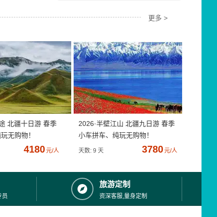
更多 >
疆途 北疆十日游 春季
2026·半壁江山 北疆九日游 春季
纯玩无购物！
小车拼车、纯玩无购物！
4180
3780
元/人
天数: 9 天
元/人
旅游定制
专员
资深客服,量身定制