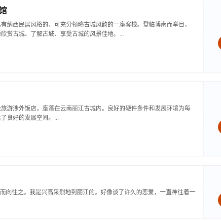
馆
具有纳西民居风格的、可充分领略古城风韵的一座客栈。登临博南而举目，
欣赏古城、了解古城、享受古城的风景佳地。...
级旅游涉外饭店，座落在云南丽江古城内。良好的硬件条件和发展环境为每
良好的发展空间。...
而向往之。我是兴高采烈地到丽江的。好像谈了许久的恋爱，一直神往着一