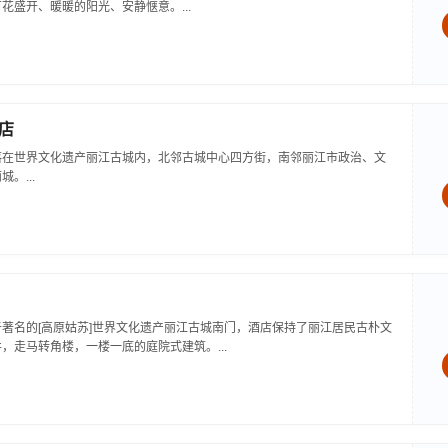
花盛开、暖暖的阳光、安静惬意。...
店
落在世界文化遗产丽江古城内，北邻古城中心四方街，南邻丽江市政治、文
。...
著名的[高原姑苏]世界文化遗产丽江古城南门，酒店保持了丽江居民古朴文
，走马转角楼，一楼一底的庭院式建筑。...