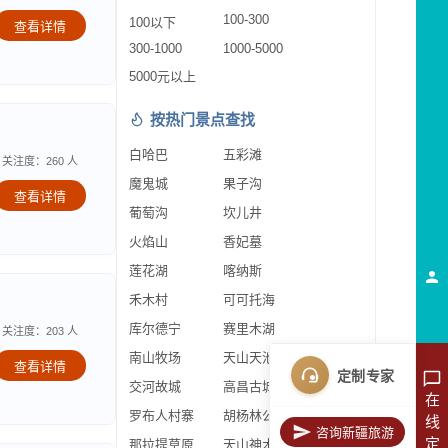
100-300
100以下
查看详情
300-1000
1000-5000
5000元以上
按热门景点查找
白哈巴
五彩滩
关注度：260 人
魔鬼城
果子沟
查看详情
葡萄沟
坎儿井
火焰山
香妃墓
莲花湖
喀纳斯
禾木村
可可托海
库尔德宁
赛里木湖
关注度：203 人
南山牧场
天山天池
查看详情
定制专家
交河故城
高昌古城
在
罗布人村寨
胡杨林公园
线
咨询新疆旅游
定
那拉提草原
天山神木园