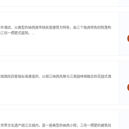
涉外酒店，以典型的纳西族传统民居建筑为特色，由三个独具特色的院落构
坊一照壁式庭院。...
家按国际四星级标准建造的、以丽江纳西风格与江南园林相融合的花园式酒
在世界文化遗产丽江古城内，是一座典型的纳西小院，三坊一照壁的建筑风