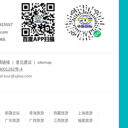
15557
.com
065
情链接
|
意见建议
|
sitemap
001292号-4
ur@xjlxw.com
新疆总站
青海旅游
西藏旅游
上海旅游
|
|
|
|
|
广东旅游
广西旅游
江西旅游
福建旅游
|
|
|
|
|