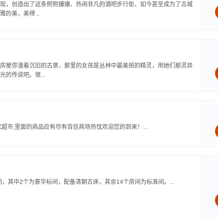
现，创造出了这条熙熙攘攘、热闹非凡的酒吧步行街，如今甚至成为了古城
的美，美得...
房屋弥漫着沉旧的古意，那里的女孩是丛林中最美丽的精灵，用她们那灵异
的传说吧。很...
市,里面的商品应有尽有百信商场热忱欢迎您的到来！...
间，其中2个为豪华标间，配备清朝古床，其余14个房间为标准间。...