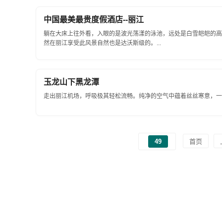
中国最美最贵度假酒店--丽江
躺在大床上往外看，入眼的是波光荡漾的泳池，远处是白雪皑皑的高
然在丽江享受此风景自然也是达沃斯级的。...
玉龙山下黑龙潭
走出丽江机场，呼吸极其轻松流畅。纯净的空气中蕴着丝丝寒意，一弯
49
首页