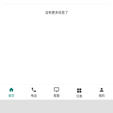
没有更多信息了
首页
电话
客服
我的
分类
©新疆中旅国际旅行社有限公司版权所有
许可证号:L-XB-100013