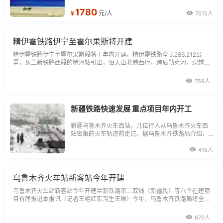
面钢桁梁斜拉桥--果子沟大桥，中哈边贸口岸--霍尔
1780
果斯口岸，美色绝伦、花的海洋。。。
¥
元/人
7615人
精伊霍铁路伊宁至霍尔果斯将开建
精伊霍铁路伊宁至霍尔果斯段将于年内开建。精伊霍铁路全长286.212公
里，从兰新铁路西段的精河站引出，沿天山北麓西行，跨尼勒克河，穿越天
山进入伊犁河谷，是连接中亚地区又一条交通大动脉。
759人
新疆铁路快速发展 重点项目年内开工
新疆乌鲁木齐火车西站，几位行人从乌鲁木齐火车西
站密集的火车轨道前走过。据乌鲁木齐铁路局介绍，
新疆铁路运营里程已由2008年的2819公里增至目前的
4479公里。
415人
乌鲁木齐火车站新客站今年开建
乌鲁木齐火车站新客站今年开建兰新铁路第二双线（新疆段）等八个在建项
目有序推进本报讯（记者王艳红实习生王琳）今年，乌鲁木齐铁路局将全力
确保乌鲁木齐新客站、精伊霍铁路伊宁至霍尔果斯段电气化等四个项
679人