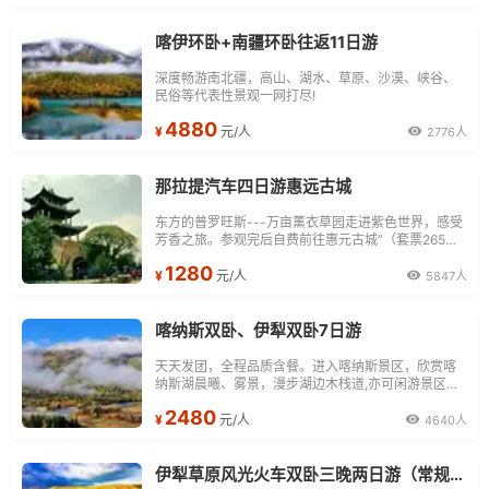
喀伊环卧+南疆环卧往返11日游
深度畅游南北疆，高山、湖水、草原、沙漠、峡谷、
民俗等代表性景观一网打尽!
4880
¥
元/人
2776人
那拉提汽车四日游惠远古城
东方的普罗旺斯---万亩薰衣草园走进紫色世界，感受
芳香之旅。参观完后自费前往惠元古城”（套票265元
含）。清代新疆就看惠远，看西域首府历史遗存，国
1280
家统一的见证，
¥
元/人
5847人
喀纳斯双卧、伊犁双卧7日游
天天发团，全程品质含餐。进入喀纳斯景区，欣赏喀
纳斯湖晨曦、雾景，漫步湖边木栈道,亦可闲游景区中
图瓦人村落，感受喀纳斯景区的闲适与宁静,.午餐后乘
2480
车乘车游览五彩滩景区。
¥
元/人
4640人
伊犁草原风光火车双卧三晚两日游（常规型）