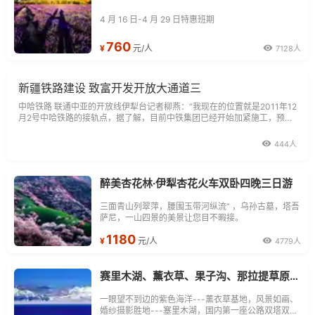
4 月 16 日-4 月 29 日特惠班期
760
¥
元/人
7128人
新疆铁路建设 致富开发开放大通道三
中哈铁路 联通中亚的开放线伊犁台记者柳燕：“我现在的位置就是2011年12
月2号中哈铁路的接轨点，据了解，目前中铁集团已经开始加紧施工，预计
2013年6月份这条铁路就将开通货运通道。”
444人
醉美杏花林·伊犁杏花火车双卧四晚三日游
三面青山列翠萍，腰围玉带河纵流” ，乌孙古墓，塔吾
萨尼，一山四景的美景让您目不暇接。
1180
¥
元/人
4779人
赛里木湖、薰衣草、果子沟、那拉提草原、巴音布鲁克5日浪漫之旅
一眼望不到边的紫色海洋---薰衣草基地，风景如画、
婚纱摄影胜地---塞里木湖，国内第一座公路双塔双索