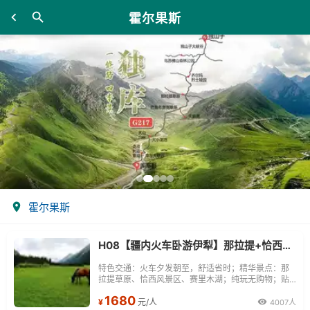
霍尔果斯
霍尔果斯
H08【疆内火车卧游伊犁】那拉提+恰西+赛里木湖火车双卧五日游
特色交通：火车夕发朝至，舒适省时；精华景点：那
拉提草原、恰西风景区、赛里木湖；纯玩无购物；贴
心管家服务。
1680
¥
元/人
4007人