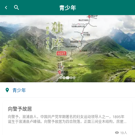
青少年
青少年
向警予故居
向警予，溆浦县人，中国共产党早期著名的妇女运动领导人之一，1895年
诞生于溆浦县卢峰镇。向警予故居为四合院落，正面三间全木结构，房屋低
矮而古朴，门页和窗棂都有别致的几何图案装饰，庭院内的小径用河卵石铺
成，也有图案花纹。故居内陈列有向警予青少年时代的一些文物。故居东面
19人