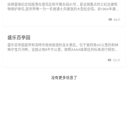
抚顺雷锋纪念馆座落在望花区和平路东段61号，是全国重点烈士纪念建筑
物保护单位,是世界唯一为一名普通士兵建造的大型纪念馆。自1964年建馆
以来已接待国内外宾客4640万人次，并先后在全国50多个城市举办了《雷
锋精神永恒》大型展览，很好的起到了弘扬主旋律，发挥爱国主义教育基地
49人
的作用。1990年10月29日，江泽
盛乐百亭园
盛乐百亭园是呼和浩特市南线旅游的龙头景区。位于首府南40公里的和林
格尔宝贝河畔。全园占地8平方公里，按照AAAA级景区的标准进行规划设
计，共分：百亭园、中华钱币坛，盛都宫阙、宗教艺术文化园、成吉思汗行
宫、欢乐天地、生态观光园等8大景区，这里山丘起伏，沟谷纵横，林木茂
121人
密，绿如云屯，天设地造的造园
没有更多信息了