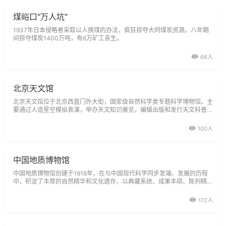
煤峪口“万人坑”
1937年日本侵略者采取以人换煤的办法，疯狂掠夺大同煤炭资源。八年期
间掠夺煤炭1400万吨，有6万矿工丧生。
66人
北京天文馆
北京天文馆位于北京西直门外大街，国家级自然科学类专题科学博物馆。主
要通过人造星空模拟表演，举办天文知识展览，编辑出版和发行天文科普书
刊，组织进行大众天文观测等形式向公众宣传普及天文学知识。
100人
中国地质博物馆
中国地质博物馆创建于1916年，在与中国现代科学同步发端、发展的历程
中，积淀了丰厚的自然精华和文化遗存，以典藏系统、成果丰硕、陈列精美
称雄于亚洲同类博物馆，并在世界范围内享有盛誉。
172人