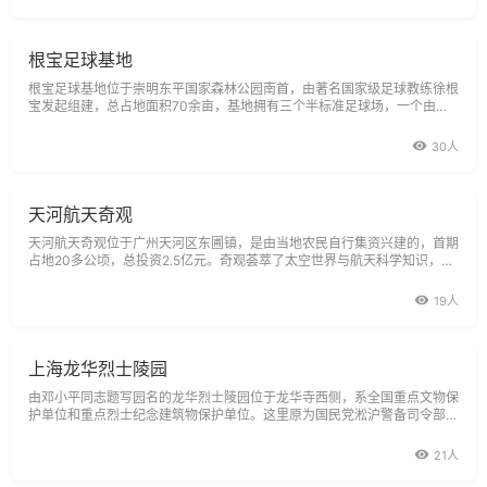
为警予广场，
根宝足球基地
根宝足球基地位于崇明东平国家森林公园南首，由著名国家级足球教练徐根
宝发起组建，总占地面积70余亩，基地拥有三个半标准足球场，一个由德
国进口的人工草皮铺设的室内足球场，及占地7000平方米的足球宾馆。总
投资约3000万人民币，从2000年开始建造，2001年10月1日全部竣工。
30人
天河航天奇观
天河航天奇观位于广州天河区东圃镇，是由当地农民自行集资兴建的，首期
占地20多公顷，总投资2.5亿元。奇观荟萃了太空世界与航天科学知识，采
用动、静实物造景，汇集了高科技的声、光、电、机械等技术精华，向游客
展示与介绍我国和世界的航空航天技术。共有航天科技馆、火箭发射指挥中
19人
心、升空馆、太空站
上海龙华烈士陵园
由邓小平同志题写园名的龙华烈士陵园位于龙华寺西侧，系全国重点文物保
护单位和重点烈士纪念建筑物保护单位。这里原为国民党淞沪警备司令部旧
址和龙华革命烈士就义地。解放后，作为革命烈士纪念地予以保护，20世
纪90年代初与上海烈士陵园合并建设。1995年7月1日建成开放，是一座集
21人
纪念瞻仰，旅游，文化，园林