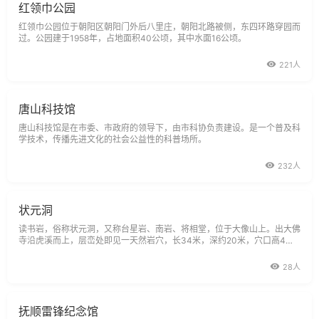
红领巾公园
红领巾公园位于朝阳区朝阳门外后八里庄，朝阳北路被侧，东四环路穿园而
过。公园建于1958年，占地面积40公顷，其中水面16公顷。
221人
唐山科技馆
唐山科技馆是在市委、市政府的领导下，由市科协负责建设。是一个普及科
学技术，传播先进文化的社会公益性的科普场所。
232人
状元洞
读书岩，俗称状元洞，又称台星岩、南岩、将相堂，位于大像山上。出大佛
寺沿虎溪而上，层峦处即见一天然岩穴，长34米，深约20米，穴口高4米
许，有山泉从上岩流泻而下，汇为岩穴前面的瑞莲池。
28人
抚顺雷锋纪念馆