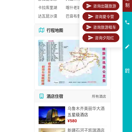
制
咨询出疆旅游
卡拉库里湖
喀什老城区
达瓦昆沙漠
巴音布鲁克
咨询夏令营
咨询旅游租车
行程地图
更多地图
咨询夕阳红
酒店住宿
所有酒店
乌鲁木齐美丽华大酒
五星级酒店
¥
580
新疆石河子凯瑞酒店