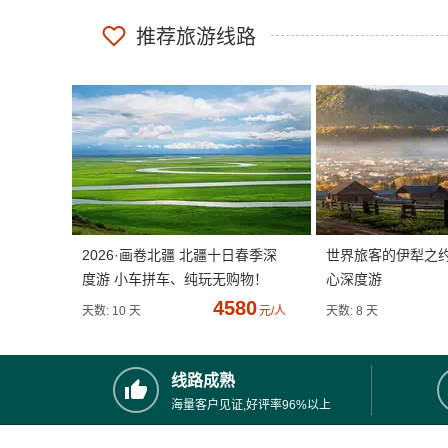
推荐旅游线路
2026·画卷北疆 北疆十日春季深
世界旅客的伊犁之
度游 小车拼车、纯玩无购物！
心深度游
4580
天数: 10 天
元/人
天数: 8 天
线路成熟
海量客户见证,好评率96%以上