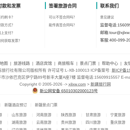
付款和发票
签署旅游合同
联系我们
签约刷卡？
可以不签合同吗？
意见建议
监督电话:156099
付款方式？
能传真签合同吗？
邮箱:tour@xjlxw
网上支付？
客服:400-099-2
如何获取发票？
地图
|
旅游线路
|
酒店宾馆
|
商旅租车
|
景点门票
|
帮助中心
|
友
行社有限公司版权所有 许可证号:L-XB-100013 ICP备案号:
新ICP备19
依巴克区伊宁路89号新丰大厦A座7楼 监督电话:15609915557 E-mail:to
Copyright © 2005-2026 ->
xjlxw.com
>
新疆旅行网
新公网安备 65010302000123号
|
|
新疆酒店预订
新疆景点门票
游
山东旅游
河南旅游
陕西旅游
甘肃旅游
宁夏旅游
|
|
|
|
|
游
湖南旅游
云南旅游
贵州旅游
四川旅游
重庆旅游
|
|
|
|
|
游
辽宁旅游
吉林旅游
黑龙江旅游
内蒙古旅游
|
|
|
|