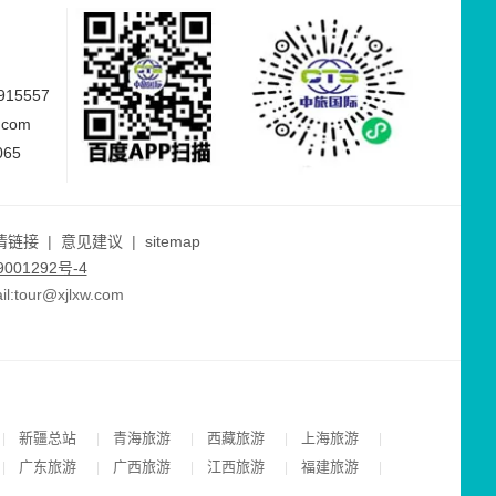
15557
.com
065
情链接
|
意见建议
|
sitemap
001292号-4
ur@xjlxw.com
新疆总站
青海旅游
西藏旅游
上海旅游
|
|
|
|
|
广东旅游
广西旅游
江西旅游
福建旅游
|
|
|
|
|