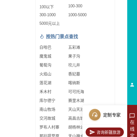
100-300
100以下
300-1000
1000-5000
5000元以上
按热门景点查找
白哈巴
五彩滩
魔鬼城
果子沟
葡萄沟
坎儿井
火焰山
香妃墓
莲花湖
喀纳斯
禾木村
可可托海
库尔德宁
赛里木湖
南山牧场
天山天池
定制专家
交河故城
高昌古城
在
罗布人村寨
胡杨林公园
线
咨询新疆旅游
定
那拉提草原
天山神木园