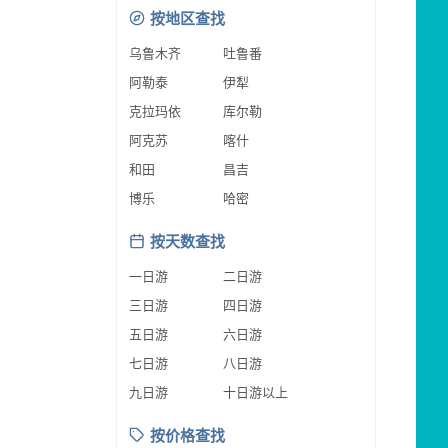
按地区查找
乌鲁木齐
吐鲁番
阿勒泰
伊犁
克拉玛依
库尔勒
阿克苏
喀什
和田
昌吉
博乐
哈密
按天数查找
一日游
二日游
三日游
四日游
五日游
六日游
七日游
八日游
九日游
十日游以上
按价格查找