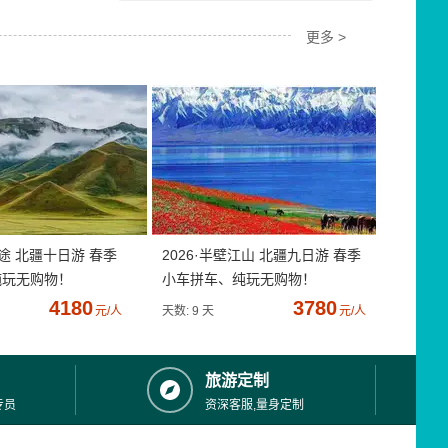
更多 >
疆途 北疆十日游 春季
2026·半壁江山 北疆九日游 春季
纯玩无购物！
小车拼车、纯玩无购物！
4180
3780
元/人
天数: 9 天
元/人
旅游定制
专员
资深客服,量身定制