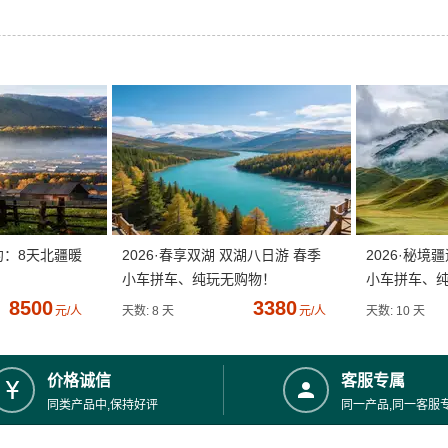
约：8天北疆暖
2026·春享双湖 双湖八日游 春季
2026·秘境
小车拼车、纯玩无购物！
小车拼车、
8500
3380
元/人
天数: 8 天
元/人
天数: 10 天
价格诚信
客服专属
同类产品中,保持好评
同一产品,同一客服