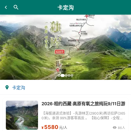
卡定沟
卡定沟
2026·相约西藏·高原有氧之旅纯玩9/11日游
【海拔递进式体验】-先游林芝(2900米)再访拉萨(365
0米)，亲测 99%游客零高反 。 【贴心保障】-全程配
备便携式制氧机，高反根本不是事儿 ！ 【无人机航
5580
拍】-雪山/圣湖/峡谷/古寺民俗深度串联，「随车航
¥
元/人
86人