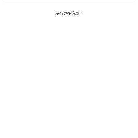
拍」大片呈现 。 【特色美食】-石锅鸡热腾腾的烟火
气，当地特色烤羊宴，欢快的篝火歌舞 。 【沉浸式体
验】-赠送藏装旅拍，夜游布达拉宫，让旅程成为有温
没有更多信息了
度的记忆 。 【绝美风光】-醉美318穿越云端，林芝秘
境藏地江南，羊卓雍措上帝打翻的调色盘 。