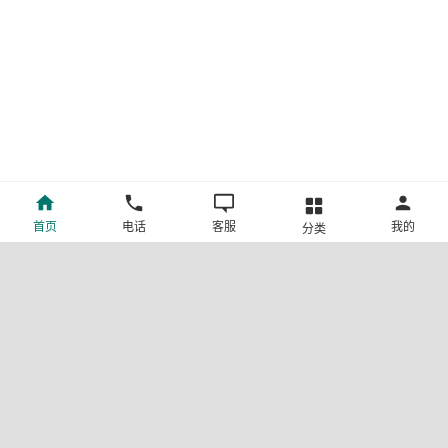
首页
电话
客服
我的
分类
©新疆中旅国际旅行社有限公司版权所有
许可证号:L-XB-100013
ICP备案号:新ICP备19001292号-4
新公网安备 65010302000123号