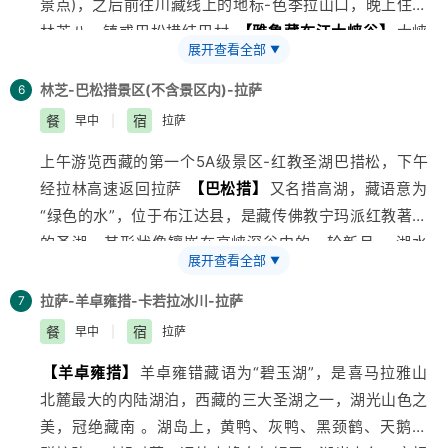
景点)，之后前往川藏线上的地标-色季拉山口，晚上住在
验世外桃源般的村居生活，听着雅江水的轰鸣，看南迦巴
林芝八一镇或巴松措结巴村
【雅鲁藏布江大峡谷】
大峡
瓦峰上云卷云舒(须晴日)，留下一段美好的西藏旅行记
展开查看全部
▼
谷是青藏高原最具神秘色彩的地区，被评为世界上最深、
忆，就让我们祈祷可以幸运的看到日照金山吧(视天气情
最长、海拔最高的的大峡谷，由于高峰和峡谷咫尺为邻，
况而定) ！
林芝-巴松措景区(不含景区内
)-拉萨
6
几千米的强烈地形反差，构成了堪称世界第一的壮丽奇观
餐
宿
早中
|
拉萨
。
上午游览
西藏
的第一个5A级景区-红教圣湖巴措松，下午
【色季拉山】
色季拉山位于八一镇的东南侧，走川藏线
经拉林高速返回拉萨
【巴松措】
又名措高湖，藏语意为
时，波密到八一路上即会经过，是川藏线上有名的地标
“绿色的水”，位于布江达县，是藏传佛教宁玛派红教著名
。色季拉山山口海拔4728米，视野开阔，可以远眺到鲁
的圣湖、其形状像镶嵌在高峡深谷中的一轮新月 。湖水
朗林海和南迦巴瓦峰，是拍照的好地方
【民俗村】
民俗
展开查看全部
▼
清澈见底，四周雪山和原始森林倒映其中 。湖心扎西岛
村可以了解藏族民族文化，饮食等、了解各种藏族手工艺
上有错宗工巴寺，是西藏有名的红教宁玛派寺庙 。建于
制品 ！由
拉萨-羊卓雍措-卡若拉冰川-拉萨
旅行社
根据实际行程安排 ！(备注：冬季期间民
7
唐代末年 。岛上的礁石均雕刻成了别致的动物形象以及
俗村将会关闭，则自动取消该项目，不退费) 温馨提示：
餐
宿
早中
|
拉萨
佛像 。错宗工巴寺土木结构，上下两层，殿供强巴佛、
藏族村各种商品出售，不受旅行社限、请自己酌情购买
【羊卓雍措】
羊卓雍错藏语为“碧玉湖”，是喜马拉雅山
千手观音及金童玉女等 。
！
北麓最大的内陆湖泊，
西藏
的三大圣湖之一，湖光山色之
美，冠绝藏南 。湖岛上，黄鸭、灰鸭、黑颈鹤、天鹅成