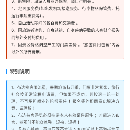
3、航空险、旅游人身意外保险，请自行购买 。
个团或每个家庭可能拆分成多批次，②、每批次分成不
4、地面服务费(如出发机场接送服务、行李物品保管费、托
同时段参观③、同一个团队的客人走不同的线路 。报名
运行李超重费等) 。
签约即同意此方案，不得因此投诉 ！
5、自由活动期间的餐食费和交通费 。
5、关于儿童：1.2以下(不含1.2米)的可以直接跟着大人进
6、因旅游者违约、自身过错、自身疾病导致的人身财产损失
去，身高1.2米以上须与成人一样按规定报票，否则，不
而额外支付的费用 。
能进入布宫参观 6特别说明：因布宫限制流量，暑期
旅游
7、因景区价格调整产生的门票差价 。"旅游费用包含"内容
特旺季，门票非常紧张，旅行社会按正常流程申请票，但
以外的所有费用。
如果不成功，则按退一赔一处理，不再承担额外的赔偿责
任 ！报名签约即同意此解决方案，请理解 ！
特别说明
7、为了有效地听导游讲解，布宫和大昭寺均需租用耳麦
(每处30元)，费用请现付 ！
1、布达拉宫限流量，暑期旅游特旺季，门票非常紧张，旅行
8、当日属于半自由行、仅含布宫讲解员、参观完布宫后
社会按正常流程申请票，但如果不成功，则按退一赔一处
请自行前往大昭寺广场，自由安排时间返回酒店 ！
理，不再承担额外的赔偿责任 ！报名签约即同意此解决方
案，请理解 ！
2、布达拉宫游览必须携带本人有效证件原件 ；才能进入布
宫，参观时不能穿凉鞋，短袖，短裤 ！
3、凡有心脏病、高血压等不宜进入3000米以上高海拔地区