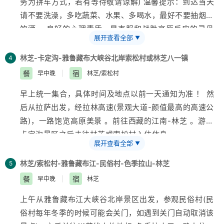
务为拼车方式，若有等待敬请谅解) 温馨提示：到达当天
请不要洗澡，多吃蔬菜、水果、多喝水，最好不要抽烟与
饮酒 。良好的心理素质，是克服和战胜高原反应的灵丹
展开查看全部
▼
妙 。
林芝-卡定沟-雅鲁藏布大峡谷北岸索松村或林芝八一镇
4
餐
宿
早中晚
|
林芝/索松村
早上统一集合，具体时间及地点以前一天通知为准 ！ 然
后从拉萨出发，经拉林高速(景观大道-颜值最高的高速公
路)，一路饱览高原美景 。前往
西藏
的江南-林芝 。游览
卡定沟景区之后去往林芝或索松村入住休息 。
展开查看全部
▼
【卡定沟】
又名嘎定沟，高原天然氧吧，卡定藏语译为
人间仙境，此处山势险要高耸入云，是典型的峡谷地貌，
林芝/索松村-雅鲁藏布江-民俗村-色季拉山-林芝
5
奇峰异石古树参天，落差近200米的瀑布飞流直下雄伟壮
餐
宿
早中晚
|
林芝
观，山崖天然形成的大佛、女神、观音、喇嘛颂经、神龟
上午从雅鲁藏布江大峡谷北岸景区出发，参观民俗村(民
叫天、神鹰献宝、酥油灯，以及“六字真言”等
【索松
俗村每年冬季的时候可能会关门，如遇到关门自动取消该
村】
位于雅江北岸(即大峡谷北岸景区)，走进索松村，体