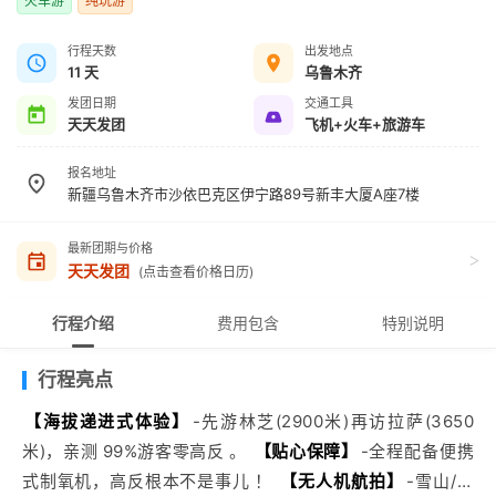
火车游
纯玩游
行程天数
出发地点
11 天
乌鲁木齐
发团日期
交通工具
天天发团
飞机+火车+旅游车
报名地址
新疆乌鲁木齐市沙依巴克区伊宁路89号新丰大厦A座7楼
最新团期与价格
>
天天发团
(点击查看价格日历)
行程介绍
费用包含
特别说明
行程亮点
【海拔递进式体验】
-先游林芝(2900米)再访拉萨(3650
米)，亲测 99%游客零高反 。
【贴心保障】
-全程配备便携
式制氧机，高反根本不是事儿 ！
【无人机航拍】
-雪山/圣