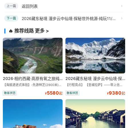
返回列表
上一篇
2026藏东秘境 漫步云中仙境·探秘世外桃源·纯玩11/13日
下一篇
🔥 推荐线路
更多 >
2026·相约西藏·高原有氧之旅纯玩9/11日游
2026藏东秘境 漫步云中仙境·探秘世外桃源·纯玩11/13日
【海拔递进式体验】-先游林芝(2900米)再访拉萨(3650米)，亲测 99%游客零高反 。 【贴心保障】-全程配备便携式制氧机，高反根本不是事儿 ！ 【无人机航拍】-雪山/圣湖/峡谷/古寺民俗深度串联，「随车航拍」大片呈现 。 【特色美食】-石锅鸡热腾腾的烟火气，当地特色烤羊宴，欢快的篝火歌舞 。 【沉浸式体验】-赠送藏装旅拍，夜游布达拉宫，让旅程成为有温度的记忆 。 【绝美风光】-醉美318穿越云端，林芝秘境藏地江南，羊卓雍措上帝打翻的调色盘 。
【行程亮点】 【圣城拉萨】——带上信心与信仰去西藏，行吟拉萨，感受这座城与生俱来的与众不同！ 【布达拉宫】——集宫殿城堡寺院于一体的宏伟建筑，是西藏最完整的古代宫堡建筑群！ 【巴松措】——西藏首个自然风景类国家5A级旅游风景区 【鲁朗小镇】——藏语龙王谷，神仙居住的地方 【米堆冰川】——中国三大海洋冰川之一 【然乌湖】——静谧然乌，它的静和蓝远近闻名！ 【莲花秘境墨脱】——隐藏的莲花、云里雾里，雪山之下，被称为“中国最后一个世外桃源”。 【雅鲁藏布大峡谷】——世界最深最长的河流峡谷，地球上“最后的秘境”，“最美的伤痕”！ 【索松村】——索松村位于西藏林芝地区，是一个被誉为“藏地最美村庄”的地方！ 【南迦巴瓦峰】——南迦巴瓦峰用“长矛直刺苍穹”形容它，尤其它的日落金山，气吞山河 【特别赠送】——藏装写真、哈达礼遇、缓解高反 便携式氧气1瓶/人
5580
9380
散客拼团
散客拼团
¥
起
¥
起