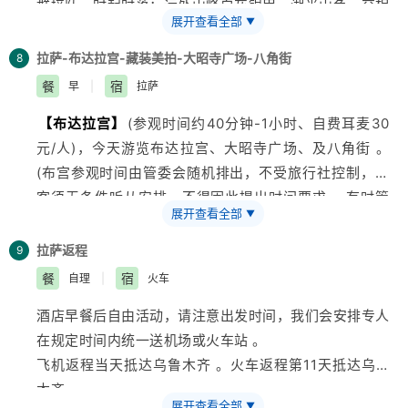
群接队，时起时落；远处山峰白灰银甲，湖光山色，交相
展开查看全部
▼
辉映 。难怪生活在湖边的人们，用“天上的仙境，人间的
羊卓；天上的繁星，湖畔的羊群”来赞美她 。湛蓝的湖水
拉萨-布达拉宫-藏装美拍-大昭寺广场-八角街
8
与远方的雪山连为一体，加上两岸各色的山脉、极具特色
餐
宿
早
|
拉萨
的藏民族村落、遍地的牛羊，一路走来，心旷神怡 。
【布达拉宫】
(参观时间约40分钟-1小时、自费耳麦30
【卡若拉冰川】
西藏三大大陆型冰川之一，冰舌延伸至
元/人)，今天游览布达拉宫、大昭寺广场、及八角街 。
海拔5400米的公路旁，幽蓝冰壁巍峨如巨幕 。因电影
(布宫参观时间由管委会随机排出，不受
旅行社
控制，游
《红河谷》取景闻名，亦是全球气候变化的无声见证 。
客须无条件听从安排，不得因此提出时间要求 。有时管
特别提示：
展开查看全部
▼
委会要求提前一天客人凭身份证原件取票，往返交通费须
羊湖观景区有很多藏民携带藏獒犬在此处，您的相机请不
自理，还望理解并配合)上午参观世界
上海
拔最高的古代
要对着他们及藏獒犬拍照，否则会收取费用
拉萨返程
9
宫堡式建筑布达拉宫始建于公元7世纪的吐蕃王朝时朝，
当日行程有时可能会先去氧气服务中心，客人根据自身的
餐
宿
自理
|
火车
年轻的吐蕃王朝开创者松赞干布统一周边部落，迁都拉萨
身体状况选择是否租用氧气，如当时租赁客人多还需要等
酒店早餐后自由活动，请注意出发时间，我们会安排专人
城，建立了宏伟的布达拉宫原型 。五世喇嘛在布达拉宫
待请周知 ！
在规定时间内统一送机场或火车站 。
原有的旧址上重新修建了现在的布达拉宫白宫和几十年之
飞机返程当天抵达
乌鲁木齐
。火车返程第11天抵达乌鲁
后由摄政王桑结嘉措修建了现在的红宫，并把旧
西藏
的政
木齐
治中心搬到此处，让这座宫殿再次成为西藏的政治权力中
展开查看全部
▼