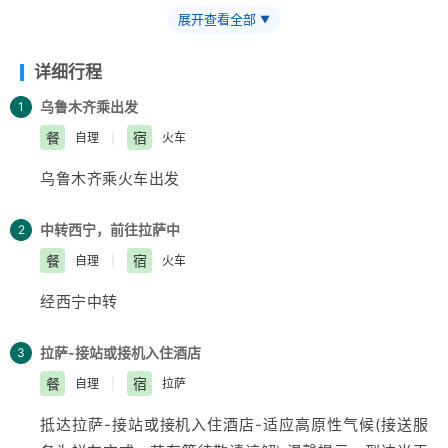
湖/峡谷/古寺民俗深度串联，「随车航拍」大片呈现 。
展开查看全部
▼
【特色美食】
-石锅鸡热腾腾的烟火气，当地特色烤羊宴，
欢快的篝火歌舞 。
【沉浸式体验】
-赠送藏装旅拍，夜游布
详细行程
达拉宫，让旅程成为有温度的记忆 。
【绝美风光】
-醉美
乌鲁木齐乘
出发
1
318穿越云端，林芝秘境藏地江南，羊卓雍措上帝打翻的调
餐
宿
自理
|
火车
色盘 。
乌鲁木齐
乘火车出发
中转西宁，前往拉萨中
2
餐
宿
自理
|
火车
经西宁中转
拉萨-接站或接机入住酒店
3
餐
宿
自理
|
拉萨
抵达拉萨-接站或接机入住酒店-适应高原性气候(接送服