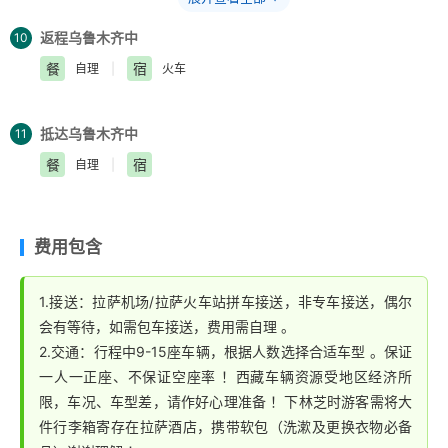
温馨提示：
心，在所有藏族人的心中有着神圣的地位 参观完布宫
请在12点以前收拾好行李，检查房间，到前台办理退房
后，自行前往藏装美拍地赠送藏装旅拍：(只提供为基础
返程乌鲁木齐中
10
手续，若出现延误退房时间若损坏酒店房间设施者，一切
消费项目，含一套藏装、无头饰，5张底片(均为电子板)
餐
宿
自理
|
火车
后果由游客自己承担，
旅行社
不承担相关责任 。
超出服务内容部份请自己与店主协商好价格后再另行消
费，旺季需要等待，不拍不退费、春节期间此项自动取消
抵达乌鲁木齐中
11
不退费)、自行前往大昭寺广场八角街在那里闲逛、发
餐
宿
自理
|
呆、吃美食-大昭寺八角街周围很多正宗川菜馆，您可以
去品尝、充分满足自己味蕾 ！客人自行返回酒店 ！
大昭寺广场：位于大昭寺前，很多藏民，他们手拿转经
费用包含
筒，围着大昭寺顺时针转经 。大昭寺广场是个感受当地
藏民转经的最佳地点，每天都有很多信徒在大昭寺门前磕
1.接送：拉萨机场/拉萨火车站拼车接送，非专车接送，偶尔
长头叩 。
会有等待，如需包车接送，费用需自理 。
八角街是围绕大昭寺修建的一条拉萨最繁华的商业街 。
2.交通：行程中9-15座车辆，根据人数选择合适车型 。保证
弥漫着浓郁的藏族文化气息 。八角街长约、公里，街道
一人一正座、不保证空座率 ！西藏车辆资源受地区经济所
两旁商店林立，热闹非凡 。相传八廓街的玛吉阿米，是
限，车况、车型差，请作好心理准备 ！下林芝时游客需将大
六世达赖仓央嘉措的密宫 。他曾在此地写下著名的《在
件行李箱寄存在拉萨酒店，携带软包（洗漱及更换衣物必备
那东方的山顶上》，“在那东方高高的山顶上，升起一轮