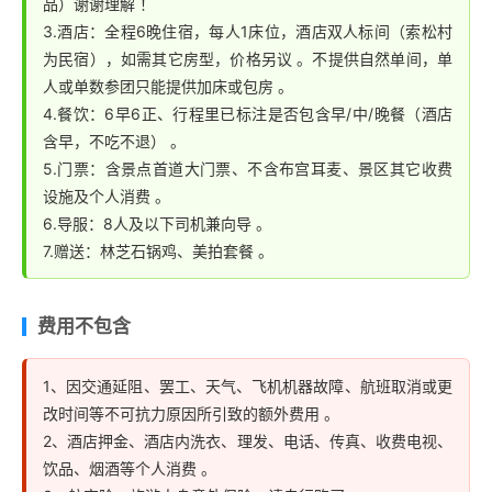
品）谢谢理解 ！
皎洁的月亮......
3.酒店：全程6晚住宿，每人1床位，酒店双人标间（索松村
【布宫当天游览须知】
为民宿），如需其它房型，价格另议 。不提供自然单间，单
1、布达拉宫游览必须携带本人有效证件原件；才能进入
人或单数参团只能提供加床或包房 。
布宫，参观时不能穿凉鞋，短袖，短裤 ！
4.餐饮：6早6正、行程里已标注是否包含早/中/晚餐（酒店
含早，不吃不退） 。
2、工作人员将于前一天22:00以前，通知具体集合时间
5.门票：含景点首道大门票、不含布宫耳麦、景区其它收费
及地点，如果未接到通知请及时致电您的客服 ；
设施及个人消费 。
3、目前因布宫管委会规定一位讲解员最多带26位客人
6.导服：8人及以下司机兼向导 。
(具体人数可能变动，以布宫管委会规定为准)，且布宫门
7.赠送：林芝石锅鸡、美拍套餐 。
票紧张又限量，组织方会通过以下渠道来解决门票：团队
票、散客票、单位参观票、管理处补票、特批票等 。因
不同渠道的特殊要求、敬请客人无条件听从安排 。可能
费用不包含
有时批票的参观名单不允许带导游，故有时会没有导游带
领，自行参观游览，请勿因此投诉 ！
1、因交通延阻、罢工、天气、飞机机器故障、航班取消或更
4、旅行社须提前多天网约门票，但参观的具体时段是提
改时间等不可抗力原因所引致的额外费用 。
前一天才通知，统一由布宫管理处随机排出 ！旅行社不
2、酒店押金、酒店内洗衣、理发、电话、传真、收费电视、
饮品、烟酒等个人消费 。
承诺游客的时间要求 ！ 以下情况均属正常安排：①、每