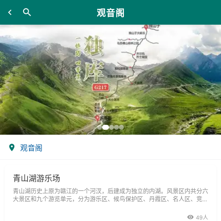
观音阁
观音阁
青山湖游乐场
青山湖历史上原为赣江的一个河汊，后建成为独立的内湖。风景区内共分六
大景区和九个游览单元，分为游乐区、候鸟保护区、丹霞区、名人区、竞舟
区、青山区、观音阁、雁岛、天鹅岛、鹌岛、渔跃荷池、团鱼岛、丹霞岛、
鲇
49人