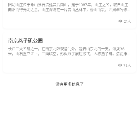
阳明山庄位于象山县石清延昌后岗山，建于1987年，山庄之名，取自山庄
向阳而得光明之意。山庄深隐在一片青山丛林中，傍山而筑，四周翠竹修篁
依依动人，林木青葱蔚然生秀，溪水潺流，泉声淙淙。庄内禅楼杰阁，灵气
飞动；绿荫掩映，花香鸟语。登临楼台，凭栏远眺，只见东海浩淼无垠，水
21人
天一线；近处岛礁起伏，帆
南京燕子矶公园
长江三大名矶之一，在南京北郊观音门外。是岩山东北的一支。海拨36
米。山石直立江上，三面临空，形似燕子展翅欲飞，因称燕子矶。清初康
熙、乾隆二帝下江南时，均在此泊舟。矶顶有碑亭，亭中石碑下面有清乾隆
帝书燕子矶，背面是他的题诗。夜晚登临，水月皓白，澄江如练，为金陵四
73人
十八
没有更多信息了