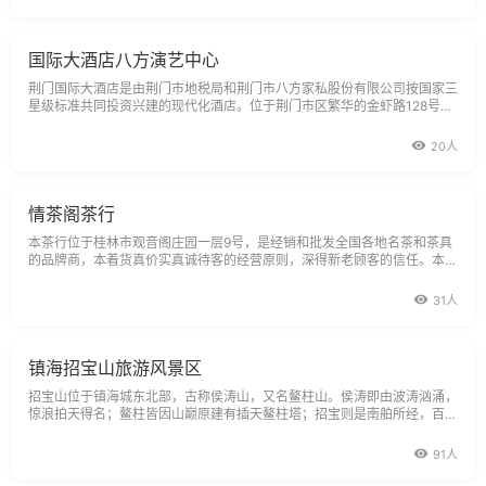
国际大酒店八方演艺中心
荆门国际大酒店是由荆门市地税局和荆门市八方家私股份有限公司按国家三
星级标准共同投资兴建的现代化酒店。位于荆门市区繁华的金虾路128号。
八方国际演艺中心，拥有先进的音响、舞台灯光、独具特色的活动伸缩舞
台；
20人
情茶阁茶行
本茶行位于桂林市观音阁庄园一层9号，是经销和批发全国各地名茶和茶具
的品牌商，本着货真价实真诚待客的经营原则，深得新老顾客的信任。本茶
行在铁西苑（职工大学对面）开设有茶叶超市分店，本店茶叶、茶具品种繁
多，配套齐全，货源充足，物美质优价平，服务待客细致周到有着广泛可靠
31人
的品牌货源渠道，以及丰富
镇海招宝山旅游风景区
招宝山位于镇海城东北部，古称侯涛山，又名鳌柱山。侯涛即由波涛汹涌，
惊浪拍天得名；鳌柱皆因山巅原建有插天鳌柱塔；招宝则是南舶所经，百珍
交集，寓有招财进宝之意。招宝山南北长0.6公里,东西宽0.32公里,占地22.
6公顷,最高点海拔80.2米,
91人