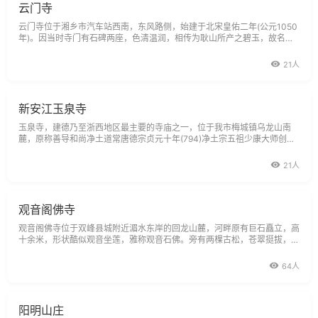
云门寺
云门寺位于湘乡市汽车站西南，东风路侧，始建于北宋皇佑二年(公元1050
年)。因当时寺门有石碑两座，色清温润，相传为耿山所产之碧玉，故名石
碑寺。明永乐九年(公元1411年)，一高僧慈慧，自浙绍云门山来寺居住，时
观五彩祥云，映其殿阁，故易名云门寺。云门寺占地约10亩，其主要建筑
21人
有前殿、中殿、大雄
新安江玉泉寺
玉泉寺，建德乃至浙西地区最主要的寺庙之一，位于我市梅城镇乌龙山南
麓，原称善导和尚净土道常唐德宗贞元十年(794)净土宗五祖少康大师创
建。北宋易名玉泉庵，曾拥有宇舍二百多间，还建有玉泉亭，性乐堂、曲水
亭等。而后，各朝代几经毁建，至1942年，日本侵略军用大炮击毁大殿。
21人
文化大革命中，
观音阁佛寺
观音阁佛寺位于双峰县城附近湄水东岸的回龙山麓，河畔原有巨石矗立，高
十余米，形状酷似观音坐莲，雅称观音石佛。旁有两棵古松，苍翠挺拔，直
指蓝天。明万历丙辰年（公元1583年）建阁于其侧，因石得名。观音阁倚
石临江，雄伟壮观，建筑工艺非常精巧。全阁建筑面积达5000多平方米，
64人
旧时或入殿求神拜
阳明山庄