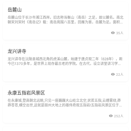
岳麓山
岳麓山位于长沙市湘江西岸。旧志称当衡山（南岳）之足，故以麓名。南北
朝宋刘宋时《南岳记》载：南岳周围八百里，回雁为首，岳麓为足。面积8
平方公里，最高峰海拔297米，碧嶂屏开，秀如琢玉，层峦耸翠，山漳幽
深。自西汉以来，历代都有遗迹可觅，以岳麓书院、爱晚亭、麓山寺、望湘
35人
亭、唐李邕麓
龙兴讲寺
龙兴讲寺在沅陵县城西北角的虎溪山麓，始建于唐贞观二年（628年），距
今已1370多年，是世界上现存最古老的学院。在古代，设立讲堂讲习学
问，每所讲堂，均有堂舍树间，相当于现在学校的教室。《后汉书．明帝
纪》载:"幸孔子宅,祠仲尼及七十二弟子,亲御讲堂,命皇太子诸王说经."后来佛
22人
家传经说法的处所也称讲
永康五指岩风景区
在永康城,登高朝北远眺,只见一座巍巍大山屹立北空,状若五指,云缠雾绕,莽
莽苍苍,横空出世,这就是丽州大地上的雄伟奇观五指岩!五指岩风景区位于永
康市最北部,西北与义乌市交界,北与东阳为邻，是永康北部的天然屏障。五
指岩主峰海拔712公尺，方圆五公里，比浙东名胜方岩高约一倍，故民间俗
252人
语云：