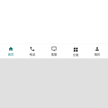
首页
电话
客服
我的
分类
©新疆中旅国际旅行社有限公司版权所有
许可证号:L-XB-100013
ICP备案号:新ICP备19001292号-4
新公网安备 65010302000123号