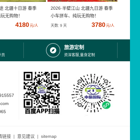
疆途 北疆十日游 春季
2026·半壁江山 北疆九日游 春季
纯玩无购物！
小车拼车、纯玩无购物！
4180
3780
元/人
天数: 9 天
元/人
旅游定制
专员
资深客服,量身定制
15557
.com
065
情链接
|
意见建议
|
sitemap