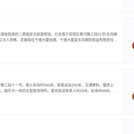
游局批准的二星级定点旅游宾馆，它坐落于双塔区黄河路三段51号(东风朝
独立法人资格，武振库任千禧大厦经理。千禧大厦是东风朝阳思益有限责任公
限责任公司的迎宾接待场所，同时也面向社会服务，是朝阳市唯一一座拥有
...
路三段十一号，距火车站约500米，距客运站200米，交通便利，服务上
、娱乐为一体的大型接待场所。客房部设有单人间16间，标准间48间，三
套房，设备先进，一应俱全，安全卫生。会议中心设有大、小会议室，餐饮部