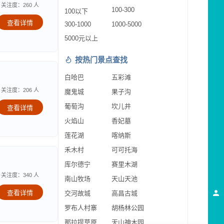
关注度：260 人
100-300
100以下
查看详情
300-1000
1000-5000
5000元以上
按热门景点查找
白哈巴
五彩滩
关注度：206 人
魔鬼城
果子沟
葡萄沟
坎儿井
查看详情
火焰山
香妃墓
莲花湖
喀纳斯
禾木村
可可托海
库尔德宁
赛里木湖
关注度：340 人
南山牧场
天山天池
查看详情
交河故城
高昌古城
罗布人村寨
胡杨林公园
那拉提草原
天山神木园