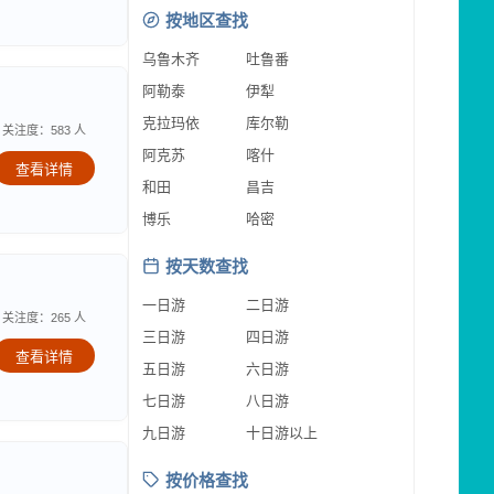
按地区查找
乌鲁木齐
吐鲁番
阿勒泰
伊犁
克拉玛依
库尔勒
关注度：583 人
阿克苏
喀什
查看详情
和田
昌吉
博乐
哈密
按天数查找
一日游
二日游
关注度：265 人
三日游
四日游
查看详情
五日游
六日游
七日游
八日游
九日游
十日游以上
按价格查找