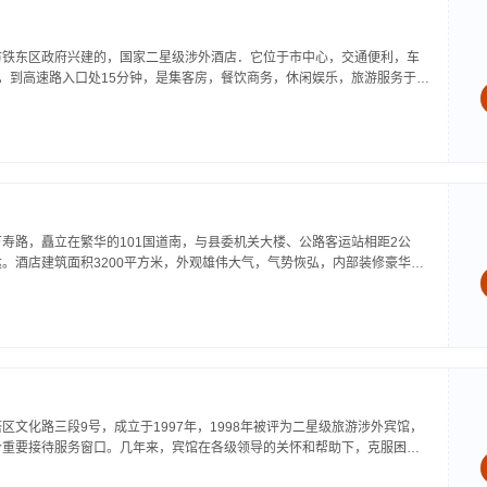
市铁东区政府兴建的，国家二星级涉外酒店．它位于市中心，交通便利，车
，到高速路入口处15分钟，是集客房，餐饮商务，休闲娱乐，旅游服务于一
房部有套房，标准间共92间，为您提供舒适，安逸的环境和周到，满意的
寿路，矗立在繁华的101国道南，与县委机关大楼、公路客运站相距2公
。酒店建筑面积3200平方米，外观雄伟大气，气势恢弘，内部装修豪华典
40部小型车泊位，有监控系统，安全可靠。荣田大酒店下设接待部、餐饮
..
区文化路三段9号，成立于1997年，1998年被评为二星级旅游涉外宾馆，
个重要接待服务窗口。几年来，宾馆在各级领导的关怀和帮助下，克服困
服务、一流效益、一流管理为宗旨，抓住机遇，在竞争中求生存，在改革中