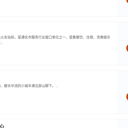
化火车站前，是通化市服务行业窗口单位之一，是集餐饮、住宿、洗寓娱乐
..
、碧水中流的小城丰满北部山脚下。...
心