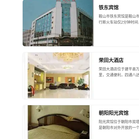
铁东宾馆
鞍山市铁东宾馆是鞍山
行距火车站仅2分钟时间
体的综合性宾馆。宾馆客
服务；餐饮部设有中餐...
荣田大酒店
荣田大酒店位于建平县万
里，交通便利，四通八达
雅、高档舒适。停车场有
部、康乐部、动力采购部.
朝阳阳光宾馆
阳光宾馆位于朝阳市双塔
是朝阳市对外开放的一
难，与时俱进，以一流