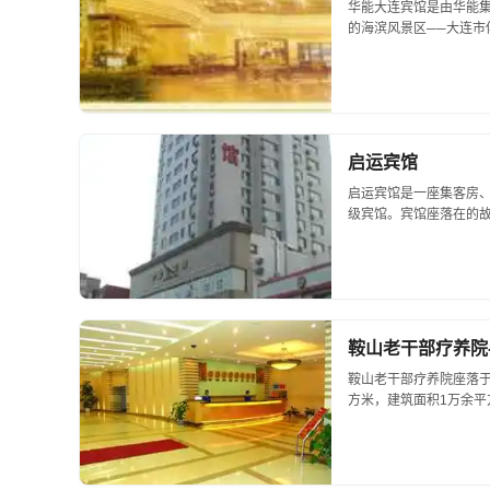
华能大连宾馆是由华能
的海滨风景区──大连市
丽景色。宾馆建筑面积万
丽典雅，设计独具匠心，.
启运宾馆
启运宾馆是一座集客房、
级宾馆。宾馆座落在的故
流，有着悠久的历史和灿
馆，一切都...
鞍山老干部疗养院-
鞍山老干部疗养院座落
方米，建筑面积1万余
通方便、温泉水资源得
复疗养区与综合服务区组成