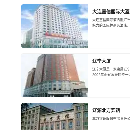
大连嘉信国际大酒
大连嘉信国际酒店融汇
魅力的国际性商务酒店。酒
馆,A馆1998年建成开
使您尽享异国风情。...
辽宁大厦
辽宁大厦是一家隶属辽宁
2002年由省政府投资
十，2004年9月被国
店。辽宁大厦位于沈阳市皇
辽源北方宾馆
北方宾馆股份有限责任公