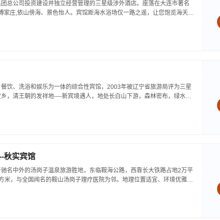
集团总公司投资建设并独立经营管理的三星级涉外酒店。座落在大连市著名
傅家庄,依山傍海、景色怡人。宾馆距海水浴场仅一路之遥，让您饱览海天壮
余平方米，主楼15层，高达50米，宏伟壮观。楼内各种设施齐全，装饰富
..
餐饮、洗浴和娱乐为一体的综合性宾馆，2003年被辽宁省旅游局评为三星
乡，清王朝的发祥地----新宾境遇人，地处长白山下游，森林密布，绿水长
烂的满族文化，总建筑面积6500平方米，环境优美，交通便利。走进宾
-秋实宾馆
于驰名中外的汤岗子温泉旅游胜地，东临鞍海公路，西靠长大铁路占地2万平
平方米，与全国闻名的鞍山汤岗子理疗医院为邻。地理位置适宜、环境优雅交
天独厚，是理想的理疗疗养、举办会议、休闲娱乐场所。老干部疗养院由康
。...