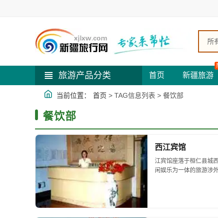
所
旅游产品分类
首页
新疆旅游
当前位置：
首页
> TAG信息列表 > 餐饮部
餐饮部
西江宾馆
江宾馆座落于桓仁县城
闲娱乐为一体的旅游涉外
住宿。所有客房均配有
游客进行商务活动和举办.