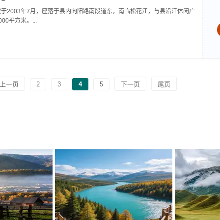
于2003年7月，座落于县内向阳路南段道东，南临松花江，与县沿江休闲广
0平方米。...
上一页
2
3
4
5
下一页
尾页