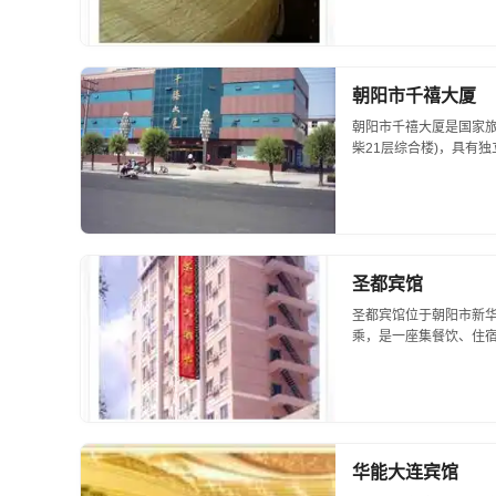
求发展，取得了较...
朝阳市千禧大厦
朝阳市千禧大厦是国家旅
柴21层综合楼)，具有
司和东风朝阳柴油机有
二十一层的高大建筑。这里
圣都宾馆
圣都宾馆位于朝阳市新华
乘，是一座集餐饮、住宿
人间9间，还设有豪华
有宴会大厅及包房...
华能大连宾馆