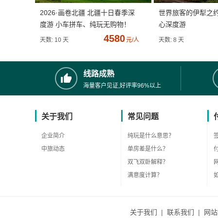
2026·画卷北疆 北疆十日春季深
世界旅客的伊犁之
度游 小车拼车、纯玩无购物！
心深度游
4580
天数: 10 天
元/人
天数: 8 天
线路成熟
海量客户见证,好评率96%以上
关于我们
常见问题
企业简介
纯玩是什么意思？
中旅动态
单房差是什么？
双飞双卧解释？
满意度计算？
关于我们
|
联系我们
|
网站