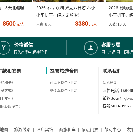
约：8天北疆暖
2026·春享双湖 双湖八日游 春季
2026·秘境
小车拼车、纯玩无购物！
小车拼车、
8500
3380
元/人
天数: 8 天
元/人
天数: 10 天
价格诚信
客服专属
同类产品中,保持好评
同一产品,同一客服
付款和发票
签署旅游合同
联系我们
签约刷卡？
可以不签合同吗？
意见建议
监督电话:156099
付款方式？
能传真签合同吗？
邮箱:tour@xjlxw
网上支付？
客服:400-099-2
如何获取发票？
地图
|
旅游线路
|
酒店宾馆
|
商旅租车
|
景点门票
|
帮助中心
|
友