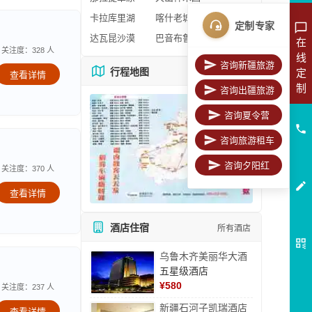
卡拉库里湖
喀什老城区
定制专家
达瓦昆沙漠
巴音布鲁克
在
关注度：328 人
线
咨询新疆旅游
行程地图
定
更多地图
查看详情
制
咨询出疆旅游
咨询夏令营
咨询旅游租车
咨询夕阳红
关注度：370 人
查看详情
酒店住宿
所有酒店
乌鲁木齐美丽华大酒
五星级酒店
¥
580
关注度：237 人
新疆石河子凯瑞酒店
查看详情