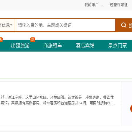
我的账户
经营许可证
有信息
热
热
出疆旅游
商旅租车
酒店宾馆
景点门票
西郊，浑江岸畔。这里山环水绕、环境幽雅。该宾馆是一座集客房、餐饮休
宾馆。宾馆拥有高档客房、标准客房和普通客房共34间，可同时接待80人
空调、洗浴设备，室内通风良好。宾馆设有商务中心、大小会议室等，可为
..