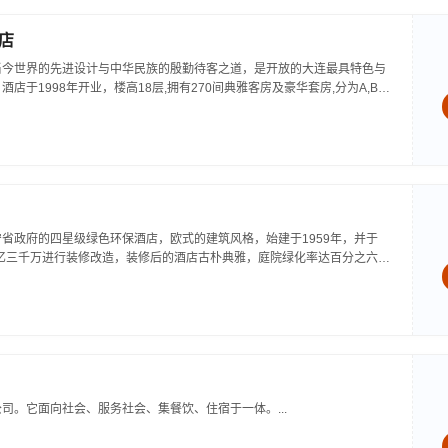
店
当今世界的先进设计与中华民族的殷勤待客之道，是开放的大连最具特色与
店于1998年开业，楼高18层,拥有270间典雅客房及豪华套房,分为A,B两
业,2003年局部装修,拥有大连市独一无二的14种不同国家设计风格的欧式客房,
省政府的四星级绿色环保酒店，欧式的建筑风格，始建于1959年，并于
一亿三千万进行装修改造，装修后的酒店古朴典雅，庭院绿化率达百分之六
家旅游局评定为四星级涉外酒店，同时又被中国饭店协会评定为4A级绿色饭
姑区...
司。它面向社会、服务社会、集餐饮、住宿于一体。...