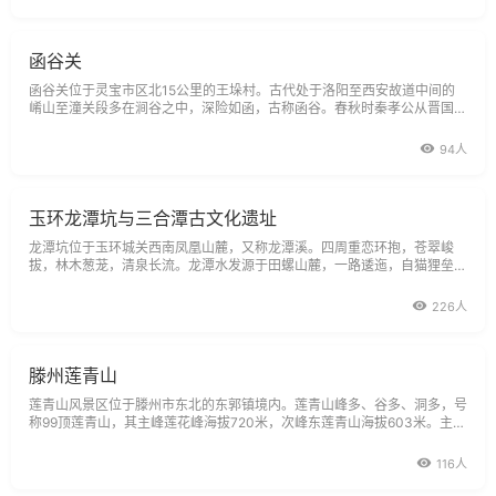
函谷关
函谷关位于灵宝市区北15公里的王垛村。古代处于洛阳至西安故道中间的
崤山至潼关段多在涧谷之中，深险如函，古称函谷。春秋时秦孝公从晋国手
中夺取崤函之地，在此设置函谷关。此关关城东西长7.5公里、谷道仅容一
车通行，素有一夫当关、万夫莫开之说。公元前241年，楚、赵、韩、卫诸
94人
国合纵攻秦，
玉环龙潭坑与三合潭古文化遗址
龙潭坑位于玉环城关西南凤凰山麓，又称龙潭溪。四周重恋环抱，苍翠峻
拔，林木葱茏，清泉长流。龙潭水发源于田螺山麓，一路逶迤，自猫狸垒山
于里阴岗峡谷至凤凰山前，经一悬岩，形成瀑布直泻而下，如雁荡之小龙
湫。南面有长潭直泻山脚，有里外圆形两潭，外潭略小，
226人
滕州莲青山
莲青山风景区位于滕州市东北的东郭镇境内。莲青山峰多、谷多、洞多，号
称99顶莲青山，其主峰莲花峰海拔720米，次峰东莲青山海拔603米。主要
山峰有莲花峰、大寺峰、玉女峰、摩天岭；主要峡谷有通天大峡谷、情人
谷、槐花谷、莲花池峡谷、南北耩沟、葫芦套、陡沟谷、行水谷、椅子圈谷
116人
等；著名的山洞有桃花