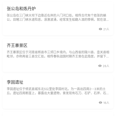
张公岛和炼丹炉
张公岛在三门峡大坝下边靠近右岸的人门河口处。相传古代有个姓张的艄
公，目睹三门峡水道险恶，浪激波涌，经常发生船翻人溺的惨祸，就在该岛
上结庐为庵，义务为来往船只导航。人们为了纪念这位老人，就将该岛起名
叫张公岛。在张公岛上，有一个形状像香炉的岩石，岩石上还有一个凹下去
21人
的圆坑，很像是盛
齐王寨景区
齐王寨景区位于河南省辉县市三郊口乡境内，与山西省的陵川县、壶关县相
毗邻，亦称两省三县交汇处。相传春秋战国时期齐王曾在此隐居，并留下无
数脍炙人口的传说和相关遗址。齐王瀑布，一明一暗，相对倾尽亘古绝唱；
响泉、梦泉，一南一北，回
26人
李固遗址
李固遗址位于修武县城东北5公里处李固村北。为一高出四周2--3米的土
丘。遗址四周断崖上，暴露出大量遗物，曾发现有石刀、石铲、石斧、石镞
和大量的汉代空心砖以及骨器和带有陶文符号的陶片。1981年秋，北大历
史系考古专家对该遗址进行了调查试掘。文化层分为七层。第一层：为扰乱
16人
层（耕土层）。土色灰黄，