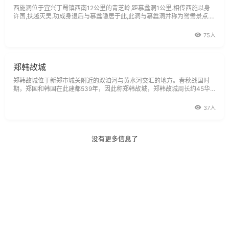
西施洞位于宜兴丁蜀镇西南12公里的青芝岭,距慕蠡洞1公里.相传西施以身
许国,扶越灭吴.功成身退后与慕蠡隐居于此,此洞与慕蠡洞并称为鸳鸯景点.据
宜兴县志载：西施洞又名武陵洞。武陵，则是六朝学士陶渊明笔下的桃源仙
境，窈窕灵洞，就深藏在芳草鲜美、落英缤纷的武陵仙源。全洞
75人
郑韩故城
郑韩故城位于新郑市城关附近的双洎河与黄水河交汇的地方。春秋战国时
期，郑国和韩国在此建都539年，因此称郑韩故城，郑韩故城周长约45华
里，其平面形状象一只牛角，郑韩故城分东西两区。西城为宫城和贵族居住
区，东城为手工业和平民居住区。郑韩故城的城垣均是用土夯筑而成，城墙
37人
高一般为10米左右，最高可达1
没有更多信息了