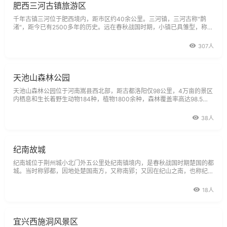
肥西三河古镇旅游区
千年古镇三河位于肥西境内，距市区约40余公里。三河镇，三河古称"鹊
渚"，距今已有2500多年的历史。远在春秋战国时期，小镇已具雏型，称
为"鹊岸"，为吴楚相争要地。三河镇春秋时就开始得名，历史在此曾发生过
吴楚之战。1858年太平军在此作战，留下了众多历史遗迹，如城墙、天王
307人
府四合院等。三河镇距离合肥市30
天池山森林公园
天池山森林公园位于河南嵩县西北部，距古都洛阳仅98公里，4万亩的景区
内栖息和生长着野生动物184种，植物1800余种，森林覆盖率高达98.5
7%，年平均降水量812毫米，年最高气温28摄氏度，主峰王莽寨海拔1859.
6米，景区道路平缓，舒适安全，便于游览，是中原大地一处风格独特的旅
38人
游胜地。景区内山间层峦叠嶂，峡
纪南故城
纪南城位于荆州城小北门外五公里处纪南镇境内，是春秋战国时期楚国的都
城。当时称郢都，因地处楚国南方，又称南郢；又因在纪山之南，也称纪
郢。西晋学者杜预在《左传》注释中始将郢都改称纪南城。现在，纪南城南
北土城垣上各立有一块大石碑，上刻楚纪南故城五字，为郭沫若手书。自公
18人
元前704年至
宜兴西施洞风景区