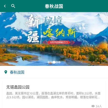
春秋战国
春秋战国
无锡蠡园公园
蠡园，离无锡市区10公里，座落在蠡湖北岸的青祁村，面积8.2公顷，水面
占3.5公顷。园以湖名，湖因园胜，曲岸枕水，秀丽明媚。错落在绿树花影
中的亭廊桥榭，散发出水乡园林的特有风姿。民国初年，青祁村人虞循真在
此建青祁八景。1927年，同村民族工商界人士王禹卿慨慕范大夫蠡之为人
34人