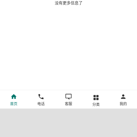
没有更多信息了
首页
电话
客服
我的
分类
©新疆中旅国际旅行社有限公司版权所有
许可证号:L-XB-100013
ICP备案号:新ICP备19001292号-4