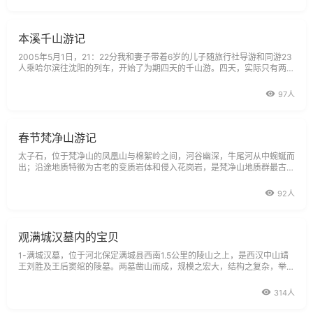
本溪千山游记
2005年5月1日，21：22分我和妻子带着6岁的儿子随旅行社导游和同游23
人乘哈尔滨往沈阳的列车，开始了为期四天的千山游。四天，实际只有两
天，第一天只有两个半小时，是在去沈阳的列车上度过；第四天也只有两小
时，是在返哈的旅途。我们三口两张卧铺票，上、下铺各一张。对铺是娘
97人
俩，女儿上高二。我可怕休息不好影响明天
春节梵净山游记
太子石，位于梵净山的凤凰山与棉絮岭之间，河谷幽深，牛尾河从中蜿蜒而
出；沿途地质特徵为古老的变质岩体和侵入花岗岩，是梵净山地质群最古老
部分，一个经多次地质抬升又屡遭剥蚀的地区。这里地势陡峭，断崖峭壁随
处可见,具有典型的地质特徵。河谷两则山林为常绿阔叶林，气温为梵净山
92人
地区年平均最低点，植物生长缓慢，动、
观满城汉墓内的宝贝
1-满城汉墓，位于河北保定满城县西南1.5公里的陵山之上，是西汉中山靖
王刘胜及王后窦绾的陵墓。两墓凿山而成，规模之宏大，结构之复杂，举世
罕见。
314人