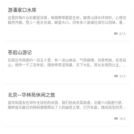
游潘家口水库
这里的每片云彩都是风景，每根野草都是生命，被青山绿水环绕时，心情也
豁然开朗。登上一座古长城，眺望大川，问有多少波澜壮阔可以回味，看有
多少英雄血洒边陲。
47人
苍岩山游记
石家庄市西南约一百五十里，有一深山峡谷，气势磅礴，风景秀丽，名苍岩
山。相传一千三百年前，随炀帝荒淫残暴，天下大乱，其长女南阳公主，深
受战争之苦，削发为尼，遁入空门，在该处修建了寺院庙宇，度过了残生。
31人
北京--华林苑休闲之旅
喜欢和朋友在郊外无目的的闲游，我们经由京昌高速，沿着110国道行驶，
路畔遮天蔽日的杨树便荫照出了人的幽思之情，打开车窗，随风而至的芳草
的清香沁入心脾，在这葱郁碧绿的青山之中，身心位之一震。
19人