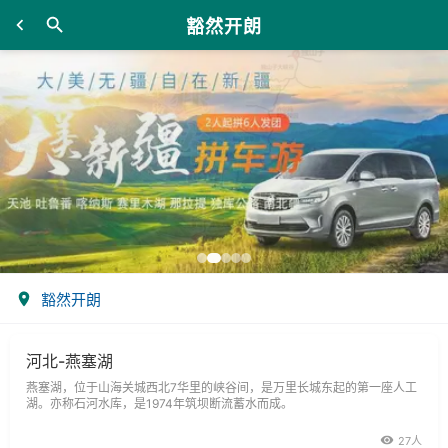
豁然开朗
豁然开朗
河北-燕塞湖
燕塞湖，位于山海关城西北7华里的峡谷间，是万里长城东起的第一座人工
湖。亦称石河水库，是1974年筑坝断流蓄水而成。
27人