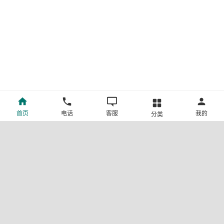
首页
电话
客服
我的
分类
©新疆中旅国际旅行社有限公司版权所有
许可证号:L-XB-100013
ICP备案号:新ICP备19001292号-4
新公网安备 65010302000123号