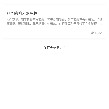
神奇的帕米尔冰峰
人们都说：到了新疆不去南疆，等于没到新疆；到了南疆不去帕米尔，会终
身遗憾。既然如此，我干脆直达帕米尔，在塔什库尔干度过了几个昼夜。帕
米尔确实是个神奇的地方。
428人
没有更多信息了