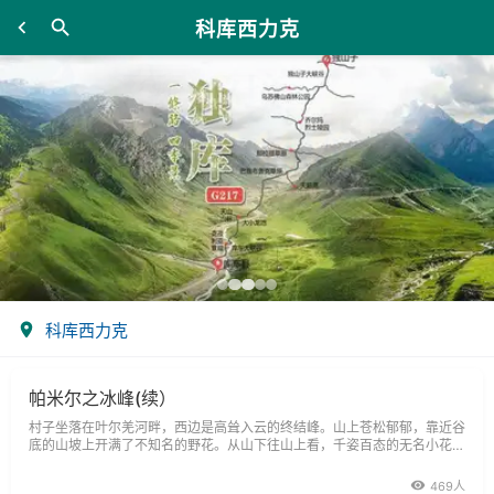
科库西力克
科库西力克
帕米尔之冰峰(续）
村子坐落在叶尔羌河畔，西边是高耸入云的终结峰。山上苍松郁郁，靠近谷
底的山坡上开满了不知名的野花。从山下往山上看，千姿百态的无名小花，
像节日的彩灯，装点着绿色的山峦。
469人