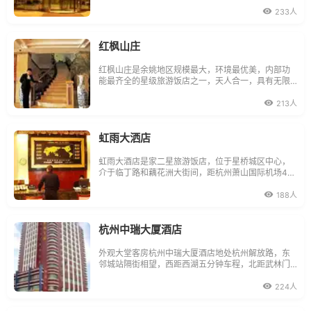
是假日休闲、商务活动的理想场所。宾馆内有客房60
余间，餐位300余座，设有多功能厅、棋牌中心、茶
233人
室、足寓美容中心等。
红枫山庄
红枫山庄是余姚地区规模最大，环境最优美，内部功
能最齐全的星级旅游饭店之一，天人合一，具有无限
风光和非凡魅力，是会议旅游度假观光的理想之地！
213人
虹雨大洒店
虹雨大酒店是家二星旅游饭店，位于星桥城区中心，
介于临丁路和藕花洲大街间，距杭州萧山国际机场40
公里，沪杭甬高速和杭州绕城公路近在咫尺。紧靠具
有法国风情的天都城欢乐四季园，抵达繁华大都市上
188人
海只需一个半小时、杭州30分钟的车程。美食精粹的
虹雨酒楼、宽敞经典的会议室，设计新颖的行政楼
层，清
杭州中瑞大厦酒店
外观大堂客房杭州中瑞大厦酒店地处杭州解放路，东
邻城站隔街相望，西距西湖五分钟车程，北距武林门
码头三公里，交通极为便利。杭州中瑞大厦酒店楼高
十二层（不含地下室），建筑面积9656平方米。酒店
224人
硬件设施全面更新，拥有标准房、单人房、豪华套