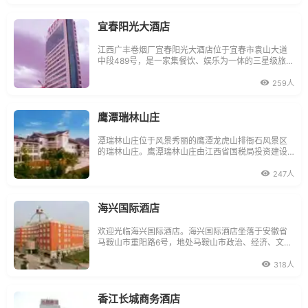
层，拥有装饰典雅、宽敞舒适的各类客房100余间，床
位近200个；大小各种风格的餐厅11个，
宜春阳光大酒店
江西广丰卷烟厂宜春阳光大酒店位于宜春市袁山大道
中段489号，是一家集餐饮、娱乐为一体的三星级旅游
饭店，酒店主楼21层，拥有各种会议室，各类房型120
间,餐饮大、中、小包厢14间，有1200平方米的美食广
259人
场及1000平方米的宴会大厅、大堂吧、KTV包房，美
容美发等，内设大型停车常气势宏伟的酒店大堂，设
计新颖
鹰潭瑞林山庄
潭瑞林山庄位于风景秀丽的鹰潭龙虎山排衙石风景区
的瑞林山庄。鹰潭瑞林山庄由江西省国税局投资建设
的第四家三星级旅游饭店，占地面积45亩，建筑面积5
157平方米，鹰潭瑞林山庄拥有客房35间、床位71
247人
张，设有容纳140人的会议室，总投资近千万元。鹰潭
瑞林山庄整体建筑将中国园林风格与中国道教文化风
格和
海兴国际酒店
欢迎光临海兴国际酒店。海兴国际酒店坐落于安徽省
马鞍山市重阳路6号，地处马鞍山市政治、经济、文
化、科技、经贸中心城区---花山区，酒店环境优雅、
服务设施齐全，集住宿、餐饮、会议、健身、休闲、
318人
美容、购物、旅游于一体，是目前马鞍山市仅有的几
家三星级以上旅游饭店之一，是您商务旅游的理想下
榻酒
香江长城商务酒店