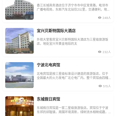
香江长城商务酒店位于济宁市市中区常青路，毗邻市
广播电视局，东距汽车北站仅2公里，交通便利，地理
位置优越。是由省优秀四星级旅游饭店香港大厦投资
经营管理的连锁酒店，于2006年12月18日荣膺三星级
249人
旅游饭店，酒店主体楼群以中国古长城为主题，具有
鲜明的建筑特色。酒店拥有各类豪
宜兴贝斯特国际大酒店
外观大堂客房宜兴贝斯特国际大酒店为三星级旅游饭
店，地处宜兴市黄金地段的太
232人
宁波北电宾馆
北电宾馆是按三星级标准设计建造的旅游饭店，位于
全国最大的火力发电厂北仑电厂内。整个宾馆由四幢
别墅组成，颇具江南庭园特色，环境幽雅清静，是商
务、工业旅游的理想场所。宾馆拥有60间套房、标准
515人
房、商务房，各类设施齐全：有独立控制的中央空调
系统，自动烟感消防系统，国际、国内
东城假日宾馆
东城假日宾馆是一家二星级旅游饭店。宾馆位于宁波
东郊的邱隘镇，周围环境清新，绿树流水相映成趣，