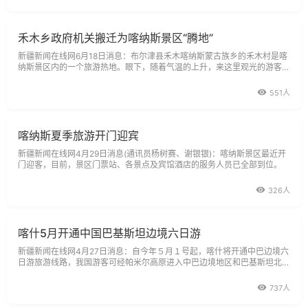
禾木乡政府机关搬迁为喀纳斯景区“腾地”
新疆新闻在线网6月18日消息：布尔津县禾木喀纳斯蒙古族乡的禾木村是喀
纳斯景区内的一个旅游热地。眼下，随着气温的上升，来这里观光的游客络
绎不绝。日前，乡党委书记汪海峰告诉记者：“为了保护这里的自然和人文
551人
喀纳斯夏季旅游开门迎宾
新疆新闻在线网4月29日消息(通讯员杨树赛、谢银银)：喀纳斯景区最近开
门迎客，目前，景区门票站、各景点及宾馆酒店的服务人员已全部到位。
326人
喀什5月开通中国巴基斯坦边境六日游
新疆新闻在线网4月27日消息：自今年５月１号起，喀什将开通中巴边境六
日游旅游线路，我国游客可经帕米尔高原进入中巴边境地区和巴基斯坦北部
地区旅游。
737人