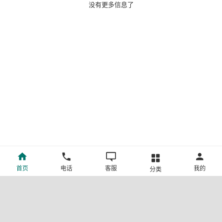
没有更多信息了
首页
电话
客服
我的
分类
©新疆中旅国际旅行社有限公司版权所有
许可证号:L-XB-100013
ICP备案号:新ICP备19001292号-4