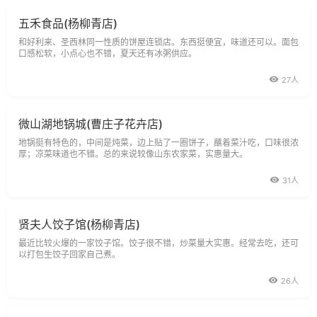
五禾食品(杨柳青店)
和好利来、圣西林同一性质的饼屋连锁店。东西挺便宜，味道还可以。面包
口感松软，小点心也不错，夏天还有冰粥供应。
27人
微山湖地锅城(曹庄子花卉店)
地锅挺有特色的，中间是炖菜，边上贴了一圈饼子，蘸着菜汁吃，口味很浓
厚；凉菜味道也不错。总的来说较像山东农家菜，实惠量大。
31人
贤夫人饺子馆(杨柳青店)
最近比较火爆的一家饺子馆。饺子很不错，炒菜量大实惠。经常去吃，还可
以打包生饺子回家自己煮。
26人