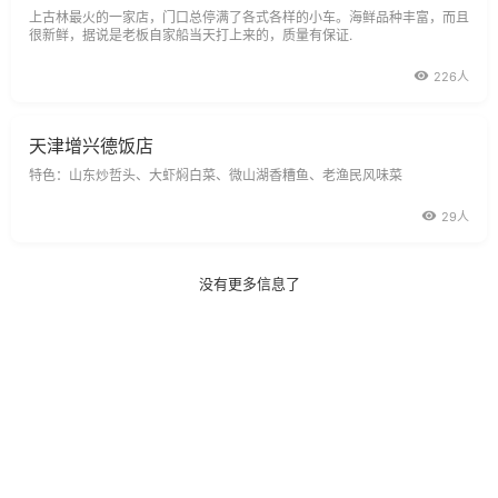
上古林最火的一家店，门口总停满了各式各样的小车。海鲜品种丰富，而且
很新鲜，据说是老板自家船当天打上来的，质量有保证.
226人
天津增兴德饭店
特色：山东炒哲头、大虾焖白菜、微山湖香糟鱼、老渔民风味菜
29人
没有更多信息了