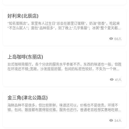
好利来(北辰店)
“知名蛋糕店”。家里有人过生日“总会在那里订蛋糕”，奶油“很香”，吃起来
“不怎么腻人”；面包“品种挺多”，到了晚上“几乎售罄”；冰粥“整个夏天都出
现”，买的人“特别多”。
66人
上岛咖啡(东丽店)
台式咖啡简餐厅。各个分店的服务水平参差不齐，东西的味道也一般，但胜
在环境还不错;;宽敞，沙发座挺舒服，包间的私密性较好，不失为一个休
息、聊天的好地方。
41人
金三角(津北公路店)
海鲜品种不是很多，但比较新鲜，味道还可以，价格也不是很贵。环境不
错，包间、散座都布置得挺优雅，服务也还行。普通老百姓想实惠地吃顿海
鲜就选这里。
34人