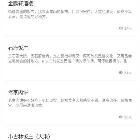
金鹏轩酒楼
杨柳青里的饭店，比邻卖年画的集市。门脸很宏伟，大堂也漂亮，价格不算
太高，是请客的好地方。
27人
石府饭庄
赏石家大院，品石府佳肴。是古镇杨柳青又一既可欣赏民俗文化，又可品尝
当地美食的好地方。P.S.门前就是民俗广场的停车场，可停数百辆车。别
名:鸿禧美食城。
34人
老家肉饼
老家肉饼好不好吃，见仁见智。但初食者大都感觉不错。油多肉多，价格便
宜，吃得来满嘴流香。
20人
小古林饭庄（大港）