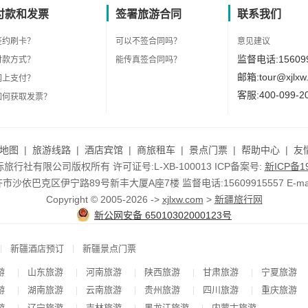
付款和发票
签署旅游合同
联系我们
签约刷卡？
可以不签合同吗？
意见建议
监督电话:156099
付款方式？
能传真签合同吗？
邮箱:tour@xjlxw
网上支付？
客服:400-099-2
如何获取发票？
地图
|
旅游线路
|
酒店宾馆
|
商旅租车
|
景点门票
|
帮助中心
|
友
行社有限公司版权所有 许可证号:L-XB-100013 ICP备案号:
新ICP备19
依巴克区伊宁路89号新丰大厦A座7楼 监督电话:15609915557 E-mail:to
Copyright © 2005-2026 ->
xjlxw.com
>
新疆旅行网
新公网安备 65010302000123号
|
|
新疆酒店预订
新疆景点门票
游
山东旅游
河南旅游
陕西旅游
甘肃旅游
宁夏旅游
|
|
|
|
|
游
湖南旅游
云南旅游
贵州旅游
四川旅游
重庆旅游
|
|
|
|
|
游
辽宁旅游
吉林旅游
黑龙江旅游
内蒙古旅游
|
|
|
|