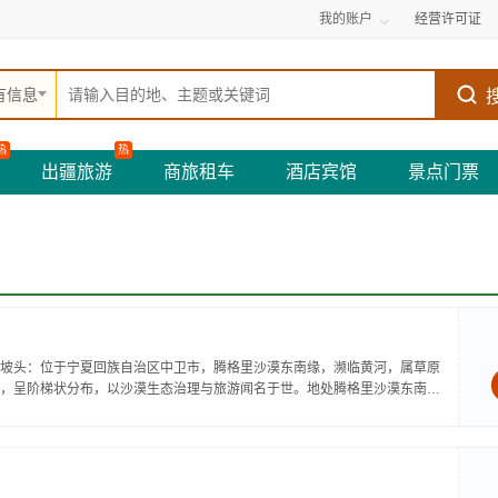
我的账户
经营许可证
有信息
热
热
出疆旅游
商旅租车
酒店宾馆
景点门票
坡头：位于宁夏回族自治区中卫市，腾格里沙漠东南缘，濒临黄河，属草原
，呈阶梯状分布，以沙漠生态治理与旅游闻名于世。地处腾格里沙漠东南