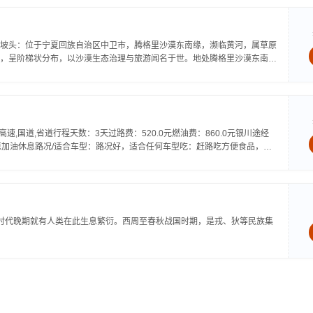
坡头：位于宁夏回族自治区中卫市，腾格里沙漠东南缘，濒临黄河，属草原
，呈阶梯状分布，以沙漠生态治理与旅游闻名于世。地处腾格里沙漠东南
速,国道,省道行程天数：3天过路费：520.0元燃油费：860.0元银川途经
平凉加油休息路况/适合车型：路况好，适合任何车型吃：赶路吃方便食品，在
时代晚期就有人类在此生息繁衍。西周至春秋战国时期，是戎、狄等民族集