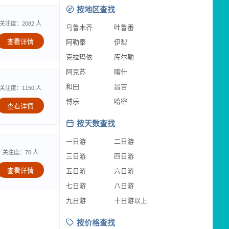
按地区查找
关注度：2082 人
乌鲁木齐
吐鲁番
查看详情
阿勒泰
伊犁
克拉玛依
库尔勒
阿克苏
喀什
和田
昌吉
关注度：1150 人
博乐
哈密
查看详情
按天数查找
一日游
二日游
关注度：70 人
三日游
四日游
查看详情
五日游
六日游
七日游
八日游
九日游
十日游以上
按价格查找