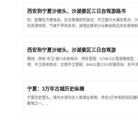
西安到宁夏沙坡头、沙湖景区三日自驾游路书
吃：赶路吃方便食品，在住宿酒店吃饭住：中卫逸兴大酒店景点：沙
化荒漠地带，气候干旱而多风；该地区格状沙丘群由西北向东南倾斜
缘，是草原与荒漠、亚洲中部与华北黄土高原植物区系交...
西安到宁夏沙坡头、沙湖景区三日自驾游
路线：西安-中卫-银川出发地点：西安里程：1748.0公里道路类型：高
地：中卫具体地点：太原中卫里程：644公里/13小时服务站：在
住宿酒店吃饭住：中卫逸兴大酒店景点：沙坡头：位...
宁夏：3万年古城历史纵横
宁夏历史悠久。境内水洞沟古人类遗址表明，早在3万年前的旧石器
聚地之一。...