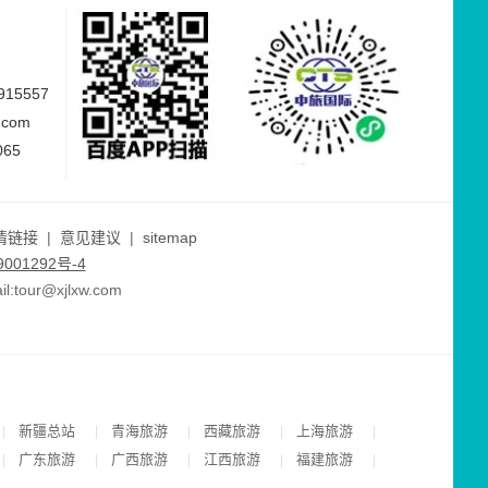
15557
.com
065
情链接
|
意见建议
|
sitemap
001292号-4
ur@xjlxw.com
新疆总站
青海旅游
西藏旅游
上海旅游
|
|
|
|
|
广东旅游
广西旅游
江西旅游
福建旅游
|
|
|
|
|