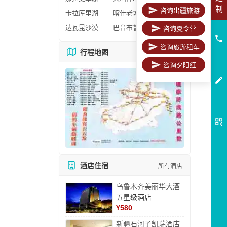
制
咨询出疆旅游
卡拉库里湖
喀什老城区
达瓦昆沙漠
巴音布鲁克
咨询夏令营
咨询旅游租车
行程地图
更多地图
咨询夕阳红
酒店住宿
所有酒店
乌鲁木齐美丽华大酒
五星级酒店
¥
580
新疆石河子凯瑞酒店