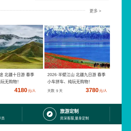
更多 >
疆途 北疆十日游 春季
2026·半壁江山 北疆九日游 春季
纯玩无购物！
小车拼车、纯玩无购物！
4180
3780
元/人
天数: 9 天
元/人
旅游定制
专员
资深客服,量身定制