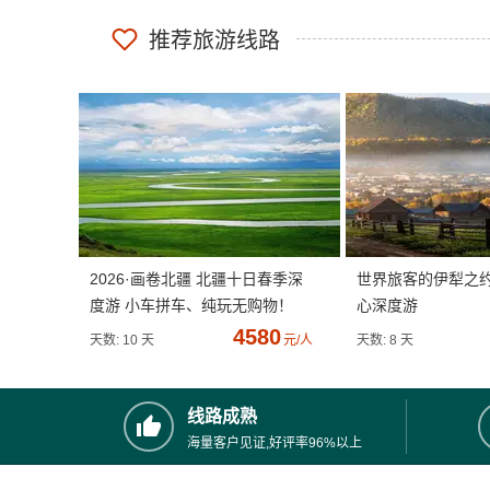
推荐旅游线路
2026·画卷北疆 北疆十日春季深
世界旅客的伊犁之
度游 小车拼车、纯玩无购物！
心深度游
4580
天数: 10 天
元/人
天数: 8 天
线路成熟
海量客户见证,好评率96%以上