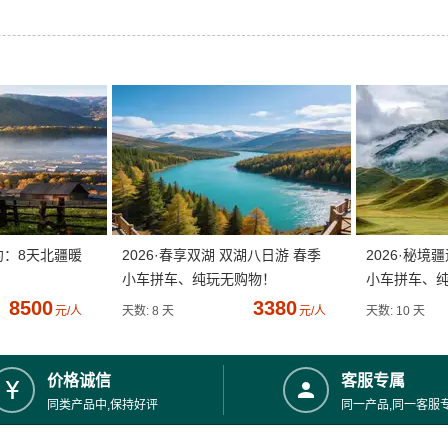
约：8天北疆暖
2026·春享双湖 双湖八日游 春季
2026·秘境
小车拼车、纯玩无购物！
小车拼车、
8500
3380
元/人
天数: 8 天
元/人
天数: 10 天
价格诚信
客服专属
同类产品中,保持好评
同一产品,同一客服