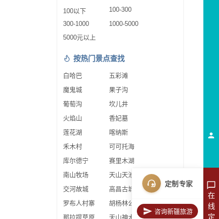
100-300
100以下
300-1000
1000-5000
5000元以上
按热门景点查找
白哈巴
五彩滩
魔鬼城
果子沟
葡萄沟
坎儿井
火焰山
香妃墓
莲花湖
喀纳斯
禾木村
可可托海
库尔德宁
赛里木湖
南山牧场
天山天池
定制专家
交河故城
高昌古城
在
罗布人村寨
胡杨林公园
线
咨询新疆旅游
定
那拉提草原
天山神木园