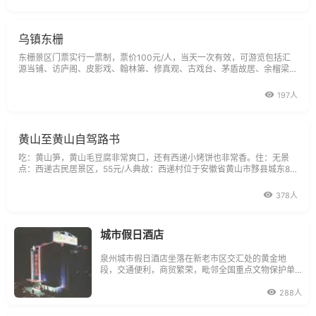
乌镇东栅
东栅景区门票实行一票制，票价100元/人，当天一次有效，可游览包括汇
源当铺、访庐阁、皮影戏、翰林第、修真观、古戏台、茅盾故居、余榴梁钱
币馆、木雕馆、蓝印花布染坊、公生糟坊、乌镇民俗风情馆、江南百床馆、
传统作坊区、香山堂、拳船表演，逢源双桥(通济桥、仁济桥)等二十多个景
197人
点。
黄山至黄山自驾路书
吃：黄山笋，黄山毛豆腐非常爽口，还有西递小烤饼也非常香。住：无景
点：西递古民居景区，55元/人典故：西递村位于安徽省黄山市黟县城东8
公里处，距屯溪约54公里，距黄山风景区仅40公里。西递原名西川，西递
村建于北宋元丰年间，距今900余年，后因徽州府于村3华里古驿道处设“铺
378人
递补所”而改称今名，村中保
城市假日酒店
泉州城市假日酒店坐落在新老市区交汇处的黄金地
段，交通便利，商贸繁荣，毗邻全国重点文物保护单
位------清净寺。观光娱乐，尽善尽美。拥有客房128
间(套)，宽带上网。
288人