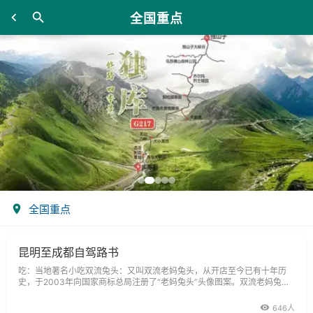
全国重点
全国重点
昆明至成都自驾路书
吃：当地著名小吃双流兔头：又叫双流老妈兔头，从开店至今已有十年历
史，于2003年向国家商标总局注册了“老妈兔头”头像图案。双流老妈兔头
以其麻、辣、香的特点，深受蓉城及外地消费者的喜爱，适合大众消费。
646人