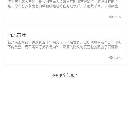
位于东阳城区东侧，是我国东南久负盛名的明清古建筑群。雅溪环抱的卢
宅，分布着多条南北向纵轴线组成的住宅建筑群。房屋数千间，以肃雍堂为
核心。肃雍堂轴线是主体建筑，现存自明景泰至民国初的建筑20余座，集
中于肃雍堂轴线两侧。肃雍堂轴线前后九进，依次是捷报门、国光门、肃雍
69人
堂大厅、肃雍正堂、乐寿堂、
南风古灶
石湾南国陶都，蕴涵着五千年陶文化而扬名世界。自明代就有石湾瓦，甲天
下的美誉，而石湾公仔美名海内外。深厚的陶文化底蕴也就酿就了石湾新时
期的辉煌，被命名为中国陶瓷城、陶艺之乡。同时，被中央电视台评为200
5年度最佳中国魅力名镇rdqu
94人
没有更多信息了