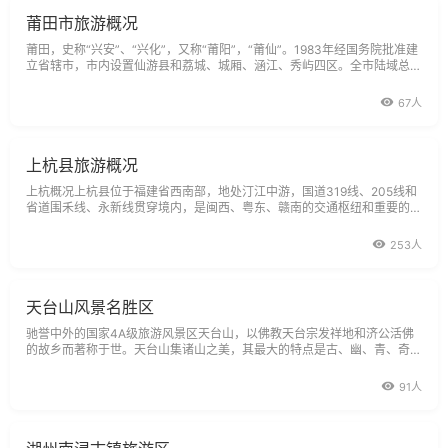
莆田市旅游概况
莆田，史称“兴安”、“兴化”，又称“莆阳”，“莆仙”。1983年经国务院批准建
立省辖市，市内设置仙游县和荔城、城厢、涵江、秀屿四区。全市陆域总面
积4200平方公里，人口302万人，常年有50多万人在外经商办企业；莆田
籍在外乡亲人才济济，有5000多位教授以上高职称的人才遍布全国，其中
67人
中国科学院，中国工程院院士13人。旅居在外的侨胞70万人左右，港澳台
同胞近20万人，归侨、侨眷30万人，是全国重点侨乡之一。
上杭县旅游概况
上杭概况上杭县位于福建省西南部，地处汀江中游，国道319线、205线和
省道围禾线、永新线贯穿境内，是闽西、粤东、赣南的交通枢纽和重要的物
资集散地。我县于宋淳化五年(即公元994年)建县，至今已有1008年，是客
家文
253人
天台山风景名胜区
驰誉中外的国家4A级旅游风景区天台山，以佛教天台宗发祥地和济公活佛
的故乡而著称于世。天台山集诸山之美，其最大的特点是古、幽、青、奇。
明代大旅行家徐霞客足迹遍天下，三上天台山，并将《游天台山日记》赫然
标于《徐霞客游记》篇首。天台山的自然景观得天独厚，人文景观悠久灿
91人
烂。这里既有汉末高道葛玄炼