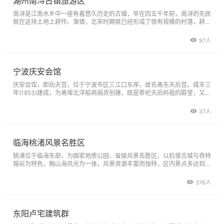
湖州南浔古镇旅游区
南浔是江南水乡中一座有着悠久历史的古镇，早在四五千年前，南浔的先民
就在这块土地上耕作、渔猎，北宋时期就已经形成了很有规模的村落，耕桑
之富，甲于浙右，南浔由于水路发达，曾是富商云集的地方，南浔张姓千百
年来就在这古镇上生活。浙江省文物学会研究员范希仁：南浔是江南历史文
97人
化名镇，建镇到现在已经有
宁波庆安会馆
庆安会馆，即后天宫，位于宁波市区三江口东岸，故名甬东天后宫。咸丰三
年(1853)建成，为甬埠北洋船商捐资创建，既是祭祀天后妈祖的殿堂，又是
行业聚会的场所，系我国八大天后宫和七大会馆之一，又是江南现存唯一融
天后宫与会馆于一体的古建筑群。庆安会馆座东朝西，规模宏大，占地面积
37人
约为5
临海桃渚风景名胜区
桃渚位于临海东部，为国家地质公园，省级风景名胜区，以抗倭古城与奇特
熔岩为特色，融山海风光为一体，风景资源丰富而独特，区内景点多达到2
00处，分布在150平方公里的土地上，且有一流的生态环境，是一个宜于
开展观光旅游、科普教育、休闲度假的综合型风景名胜区。宋代文天祥称它
376人
为海上仙子国
东阳卢宅建筑群