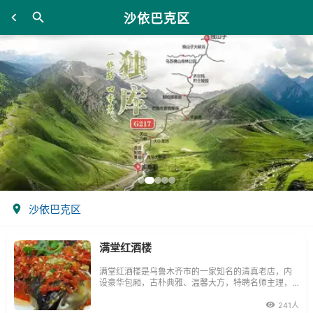
沙依巴克区
沙依巴克区
满堂红酒楼
满堂红酒楼是乌鲁木齐市的一家知名的清真老店，内
设豪华包厢，古朴典雅、温馨大方，特聘名师主理，
主要经营南北大菜、地方风味、美味可口、任君品
尝。
241人