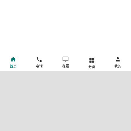
首页
电话
客服
我的
分类
©新疆中旅国际旅行社有限公司版权所有
许可证号:L-XB-100013
ICP备案号:新ICP备19001292号-4
新公网安备 65010302000123号