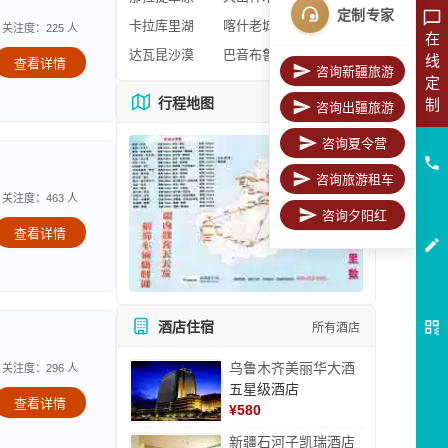
定制专家
卡拉库里湖
喀什老城区
关注度：225 人
在
达瓦昆沙漠
巴音布鲁克
线
查看详情
咨询新疆旅游
定
行程地图
制
更多地图
咨询出疆旅游
咨询夏令营
咨询旅游租车
关注度：463 人
咨询夕阳红
查看详情
酒店住宿
所有酒店
乌鲁木齐美丽华大酒
关注度：296 人
五星级酒店
查看详情
¥
580
新疆石河子凯瑞酒店