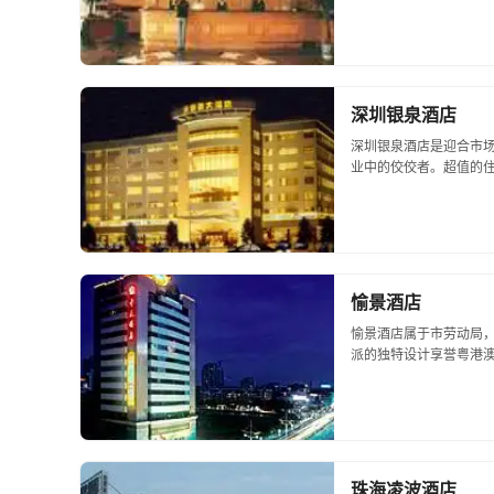
热闹的商圈之一罗湖区
民南高尚商业区、东湖...
深圳银泉酒店
深圳银泉酒店是迎合市
业中的佼佼者。超值的
为您的居停带来无比惬
著名的八卦一路食街...
愉景酒店
愉景酒店属于市劳动局
派的独特设计享誉粤港
异国情调；餐厅由名厨
室以雀聚友...
珠海凌波酒店