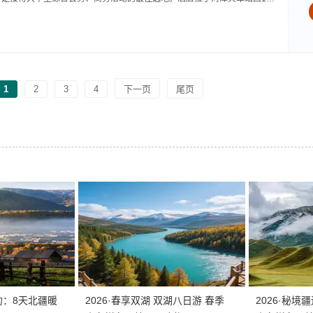
交汇处。酒店东望京九铁路，西顾市委市政府，南临通讯中心，北通国内最
的高...
1
2
3
4
下一页
尾页
约：8天北疆暖
2026·春享双湖 双湖八日游 春季
2026·秘境