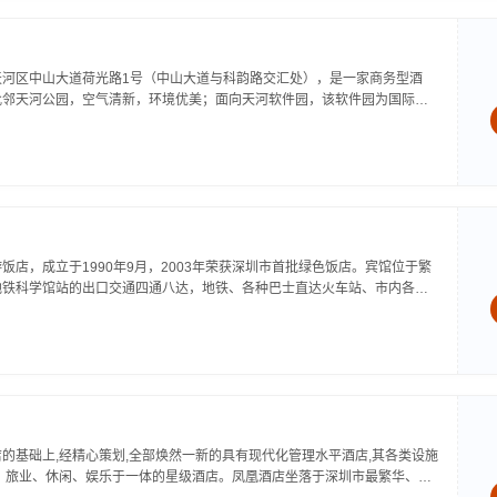
天河区中山大道荷光路1号（中山大道与科韵路交汇处），是一家商务型酒
毗邻天河公园，空气清新，环境优美；面向天河软件园，该软件园为国际化
南地区最先进的城市快捷路科韵路，距琶洲国际会议中心3公里，从酒店出发
饭店，成立于1990年9月，2003年荣获深圳市首批绿色饭店。宾馆位于繁
地铁科学馆站的出口交通四通八达，地铁、各种巴士直达火车站、市内各购
设有市区独一无二的华联----机场民航330豪华大巴总站及各大航空公司...
的基础上,经精心策划,全部焕然一新的具有现代化管理水平酒店,其各类设施
、旅业、休闲、娱乐于一体的星级酒店。凤凰酒店坐落于深圳市最繁华、最