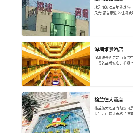
珠海凌波酒店地处珠海市
风光,留言忘返.入住凌波
深圳维景酒店
深圳维景酒店是由香港
一贯的品质标准，重视
务套餐以及运筹帷幄的
罗湖区的东...
格兰德大酒店
格兰德大酒店有限公司
股），由深圳市格兰德
务、餐饮、健身、休闲
深圳市华强北路与振华路的