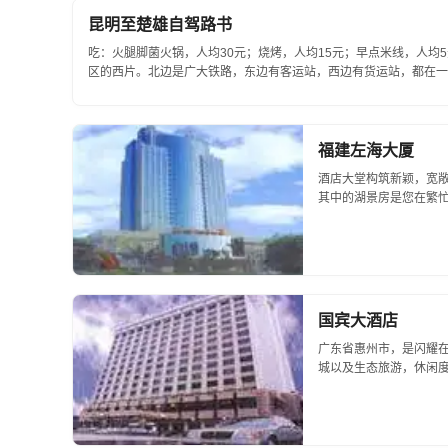
昆明至楚雄自驾路书
吃：火腿脚菌火锅，人均30元；烧烤，人均15元；早点米线，人均
区的西片。北边是广大铁路，东边有客运站，西边有货运站，都在一
街永安大道，安楚高速公路的入城口正好进...
福建左海大厦
酒店大堂构筑新颖，宽
其中的湖景房是您在繁
进，设有中、西餐厅、大
的会议室，其...
国宾大酒店
广东省惠州市，是闪耀
城以及生态旅游，休闲度
号。酒店地理位置优越
交通及为便利酒店创办于93