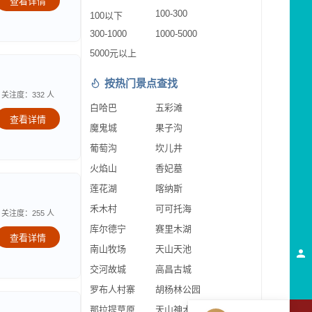
查看详情
100-300
100以下
300-1000
1000-5000
5000元以上
按热门景点查找
关注度：332 人
白哈巴
五彩滩
查看详情
魔鬼城
果子沟
葡萄沟
坎儿井
火焰山
香妃墓
莲花湖
喀纳斯
禾木村
可可托海
关注度：255 人
库尔德宁
赛里木湖
查看详情
南山牧场
天山天池
交河故城
高昌古城
罗布人村寨
胡杨林公园
那拉提草原
天山神木园