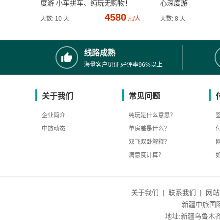
度游 小车拼车、纯玩无购物！
心深度游
4580
天数: 10 天
元/人
天数: 8 天
线路成熟
海量客户见证,好评率96%以上
关于我们
常见问题
企业简介
纯玩是什么意思？
中旅动态
单房差是什么？
双飞双卧解释？
满意度计算？
关于我们
|
联系我们
|
网站
新疆中旅国际旅
地址:新疆乌鲁木齐市沙