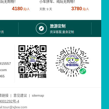
纯玩无购物！
小车拼车、纯玩无购物！
4180
3780
元/人
天数: 9 天
元/人
旅游定制
专员
资深客服,量身定制
15557
.com
065
情链接
|
意见建议
|
sitemap
001292号-4
ur@xjlxw.com