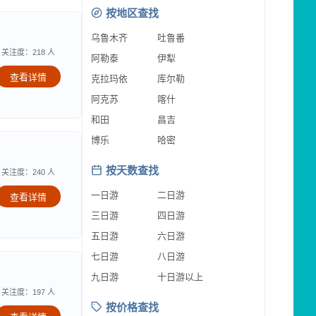
按地区查找
乌鲁木齐
吐鲁番
关注度：218 人
阿勒泰
伊犁
查看详情
克拉玛依
库尔勒
阿克苏
喀什
和田
昌吉
博乐
哈密
按天数查找
关注度：240 人
一日游
二日游
查看详情
三日游
四日游
五日游
六日游
七日游
八日游
九日游
十日游以上
关注度：197 人
按价格查找