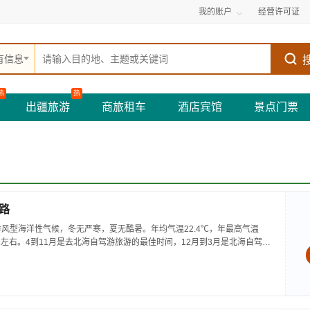
我的账户
经营许可证
有信息
热
热
出疆旅游
商旅租车
酒店宾馆
景点门票
路
风型海洋性气候，冬无严寒，夏无酷暑。年均气温22.4℃，年最高气温
1℃左右。4到11月是去北海自驾游旅游的最佳时间，12月到3月是北海自驾游