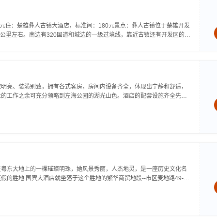
5元住：楚雄彝人古镇大酒店，标准间：180元景点：彝人古镇位于楚雄开发
公里左右。南边有320国道和城边的一级过境线，靠近古镇还有开发区的大
敞明亮、装潢别致，拥有各式客房，房间内设备齐全，体现出宁静和舒适，
忙的工作之余可充分领略到左海公园的湖光山色。酒店的配套设施齐全先
堂酒吧、桑拿、夜总会、ktv、游泳场和网球场等。同时拥有几个大小不等
在粤东大地上的一棵璀璨明珠，她风景秀丽，人杰地灵，是一座历史文化名
假的胜地.国宾大酒店就坐落于这个胜地的繁华商贸地段--市区麦地路49-3
，地域繁华，酒店门前宽阔的两条大道交叉纵横，数十路公交车四通八达，
年迄...