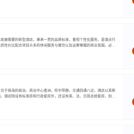
黄贝岭的凤凰路、清平路与深南大道的交汇处；距文锦渡、东门步行街、人
场发展需要的新型酒店，秉承一贯的品质标准，重视个性化服务，是酒点行
住房性价比配合项目众多的休闲服务与餐饮以及运筹帷幄的商业氛围，必将
意与轻松。位于深圳市罗湖区于福田区的繁华商业地段交汇处，地处深圳市
，位于珠海的政治、商业中心香洲，旺中带静，交通四通八达，酒店以其新
澳。酒店除设有标准房和行政套房外，还设有英、法、日苑总统套房，别具
主理驰名的鲍鱼、燕窝、各式小炒；咖啡厅提供香味溢的咖啡和美味；棋牌