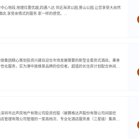
中心地段,地理位置优越,四通八达.邻近海滨公园,景山公园,让您享受大自然
酒店,享受亲情式的服务.家一样的感觉。...
中旅集团精心策划投资兴建且迎合市场发展需要的新型全套房式酒店。秉承
个性化服务，实为港中旅维景品牌的佼佼者。超值的长住房计划配合休闲服
商业气氛，必将为您的居停带来无比写意与轻松。深圳维景酒店位于深圳市
是深圳市达声房地产有限公司投资控股（被赛格达声股份有限公司间接控
酒店管理有限公司管理的一家高档次、专业化酒店服务类（三星级）集商
于一体的综合性会员型大酒店，公司座落于达声现代之窗大厦及附楼，地处
交汇处，...