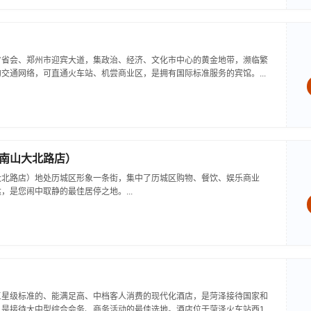
省省会、郑州市迎宾大道，集政治、经济、文化市中心的黄金地带，濒临繁
交通网络，可直通火车站、机尝商业区，是拥有国际标准服务的宾馆。...
南山大北路店）
大北路店）地处历城区形象一条街，集中了历城区购物、餐饮、娱乐商业
，是您闹中取静的最佳居停之地。...
三星级标准的、能满足高、中档客人消费的现代化酒店，是菏泽接待国家和
，是接待大中型综合会务、商务活动的最佳选地。酒店位于菏泽火车站西1公