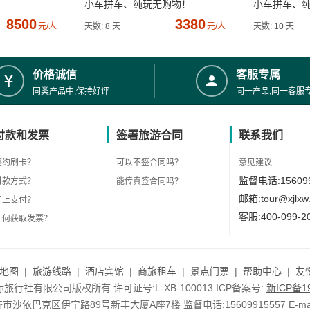
小车拼车、纯玩无购物！
小车拼车、
8500
3380
元/人
天数: 8 天
元/人
天数: 10 天
价格诚信
客服专属
同类产品中,保持好评
同一产品,同一客服
付款和发票
签署旅游合同
联系我们
签约刷卡？
可以不签合同吗？
意见建议
监督电话:156099
付款方式？
能传真签合同吗？
邮箱:tour@xjlxw
网上支付？
客服:400-099-2
如何获取发票？
地图
|
旅游线路
|
酒店宾馆
|
商旅租车
|
景点门票
|
帮助中心
|
友
行社有限公司版权所有 许可证号:L-XB-100013 ICP备案号:
新ICP备19
依巴克区伊宁路89号新丰大厦A座7楼 监督电话:15609915557 E-mail:to