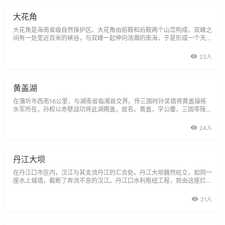
大花角
大花角是海南省级自然保护区。大花角由前鞍和后鞍两个山峦构成，双峰之
间有一处宽近百米的峡谷，与双峰一起伸向浩瀚的南海，于是形成一个天然
的海湾，这里弓状的数百米长的海滩上，有洁白的沙带，首先内陆到湛蓝的
海水，再是密密麻麻的卵石。弓状的卵石滩上，大石小石你拥我挤地堆积在
23人
起。大的如斗小的如蛋，
黄盖湖
在蒲圻市西南16公里，与湖南省临湘县交界。传三国时孙吴宿将黄盖操练
水军所在，孙权以赤壁战功将此湖赐盖，故名。黄盖，字公覆，三国零陵泉
陵（今湖南永州市）人。初从孙坚起兵，后随孙策、孙权征战。赤壁大战
时，建议火攻，带领满载薪草、灌有膏油的船只数十艘以苦肉计诈降曹操，
24人
乘机纵火，大
丹江大坝
在丹江口市区内，汉江与其支流丹江的汇合处。丹江大坝巍然屹立，如同一
座水上城墙，截断了奔流不息的汉江。丹江口水利枢纽工程，就由这座拦河
大坝和水力发电厂、升船机及湖北、河南两座灌溉引水渠组成。这是由我国
自行勘测、自行设计、自行施工建造的一座具有防洪、发电、灌溉、航运、
21人
养殖等综合效益的