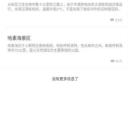
从松花江至吉林市数十公里的江面上，由于丰满发电站巨大涡轮机组日夜运
行，水穿过涡轮机时，温度升高5℃，于是出现了驰名中外的玉树银花的雾
淞奇景。雾淞通常称树挂，也有叫雪柳和银枝的。每年冬季，许多异国的游
客和港澳同胞，不远万里专程赶来一睹为快。在零下20-30℃的冬日凌
23人
晨，在镶着白边的深蓝
哈素海景区
哈素海位于土默特左旗西南侧，地处呼和浩特、包头两市之间，距离呼和浩
特市70公里，是以天然湖泊为主要景观的公园。
61人
没有更多信息了