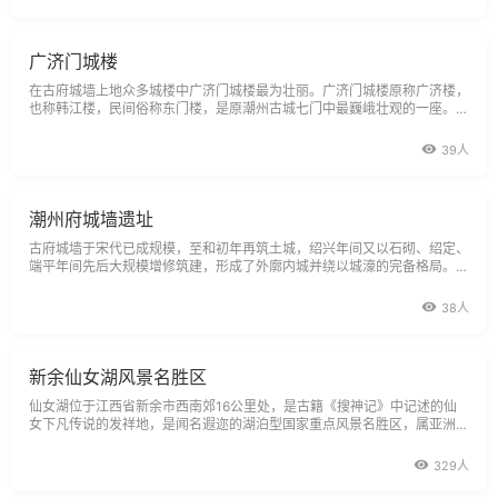
广济门城楼
在古府城墙上地众多城楼中广济门城楼最为壮丽。广济门城楼原称广济楼，
也称韩江楼，民间俗称东门楼，是原潮州古城七门中最巍峨壮观的一座。同
时既是潮州名城的主要标志，又是我市北堤城堤的重要关闸。广济楼始建于
明洪武三年(1370年)，历代均有不同程度的维修，民
39人
潮州府城墙遗址
古府城墙于宋代已成规模，至和初年再筑土城，绍兴年间又以石砌、绍定、
端平年间先后大规模增修筑建，形成了外廓内城并绕以城濠的完备格局。由
于朝代的更迭，战火的破坏，元末明初已是破烂不堪。明洪武（1379
年），指挥俞良辅重辟城西南，增筑石墙，全面修建府城墙。修建后的府
38人
城，城墙高二丈五尺，基阔二丈二
新余仙女湖风景名胜区
仙女湖位于江西省新余市西南郊16公里处，是古籍《搜神记》中记述的仙
女下凡传说的发祥地，是闻名遐迩的湖泊型国家重点风景名胜区，属亚洲最
大的亚热带树种基因库。198平方公里的景区，50平方公里的湖面，岛屿星
罗棋布，湖水清澈见底，原始森林神秘诱人。仙女湖自然风光秀美朴实，具
329人
有ldq