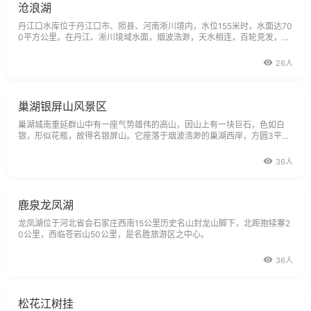
沧浪湖
丹江口水库位于丹江口市、陨县、河南淅川境内，水位155米时，水面达70
0平方公里。在丹江、淅川境域水面，烟波浩渺，天水相连，百轮竞发，水
鸟翱翔．号称亚洲第一人工湖的小太平洋就处在这里。在汉江古均州一带，
天光、水色、山景、云景、帆影衬映出一幅幅绚丽多彩的图画。均州八景之
26人
一
巢湖银屏山风景区
巢湖城南重延群山中有一座气势雄伟的高山，因山上有一块巨石，色如白
银，形似花瓶，故得名银屏山。它座落于烟波浩渺的巢湖西岸，方圆3平方
公里。仙人洞是一石灰岩溶洞，洞高20米，宽80米，深数里，传为崔自
然、吕洞宾修炼成仙之地。洞中乳泉滴沥，五光十色，绚烂璀璨，两壁怪
36人
石，鳞次栉比。
鹿泉龙凤湖
龙凤湖位于河北省会石家庄西南15公里历史名山封龙山脚下，北距抱犊寨2
0公里，西临苍岩山50公里，是名胜旅游区之中心。
36人
松花江树挂