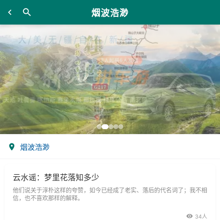
烟波浩渺
烟波浩渺
云水谣：梦里花落知多少
他们说关于淳朴这样的夸赞，如今已经成了老实、落后的代名词了；我不相
信，也不喜欢那样的解释。
34人