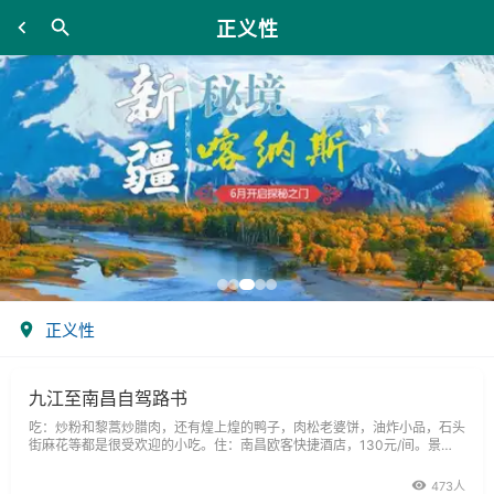
正义性
正义性
九江至南昌自驾路书
吃：炒粉和黎蒿炒腊肉，还有煌上煌的鸭子，肉松老婆饼，油炸小品，石头
街麻花等都是很受欢迎的小吃。住：南昌欧客快捷酒店，130元/间。景
点：八一南昌起义纪念馆，免费限票制；滕王阁，50元/人；梅岭风景区，
20元/人。典故：梅岭原名飞鸿山，早在汉朝初年，就辟有驿道。西汉末
473人