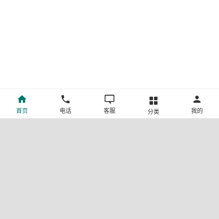
首页
电话
客服
我的
分类
©新疆中旅国际旅行社有限公司版权所有
许可证号:L-XB-100013
ICP备案号:新ICP备19001292号-4
新公网安备 65010302000123号