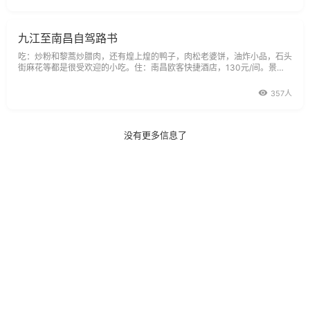
年，南昌县尉梅福为抵制王莽专
九江至南昌自驾路书
吃：炒粉和黎蒿炒腊肉，还有煌上煌的鸭子，肉松老婆饼，油炸小品，石头
街麻花等都是很受欢迎的小吃。住：南昌欧客快捷酒店，130元/间。景
点：八一南昌起义纪念馆，免费限票制；滕王阁，50元/人；梅岭风景区，
20元/人。典故：梅岭原名飞鸿山，早在汉朝初年，就辟有驿道。西汉末
357人
年，南昌县尉梅福为抵制王莽专
没有更多信息了