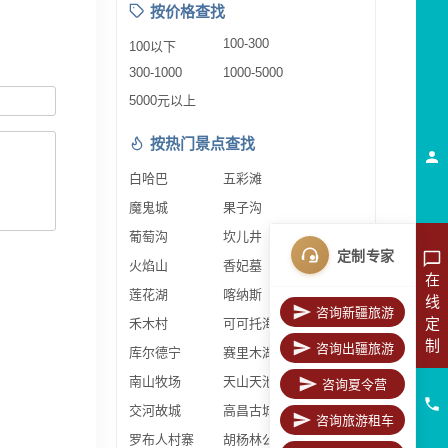
按价格查找
100-300
100以下
300-1000
1000-5000
5000元以上
按热门景点查找
白哈巴
五彩滩
魔鬼城
果子沟
葡萄沟
坎儿井
定制专家
火焰山
香妃墓
在
莲花湖
喀纳斯
线
咨询新疆旅游
定
禾木村
可可托海
制
咨询出疆旅游
库尔德宁
赛里木湖
南山牧场
天山天池
咨询夏令营
交河故城
高昌古城
咨询旅游租车
罗布人村寨
胡杨林公园