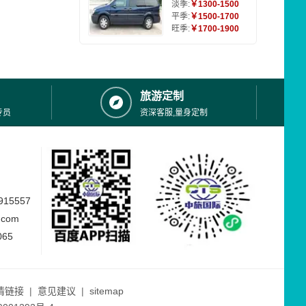
淡季:
￥1300-1500
平季:
￥1500-1700
旺季:
￥1700-1900
旅游定制
专员
资深客服,量身定制
15557
.com
065
情链接
|
意见建议
|
sitemap