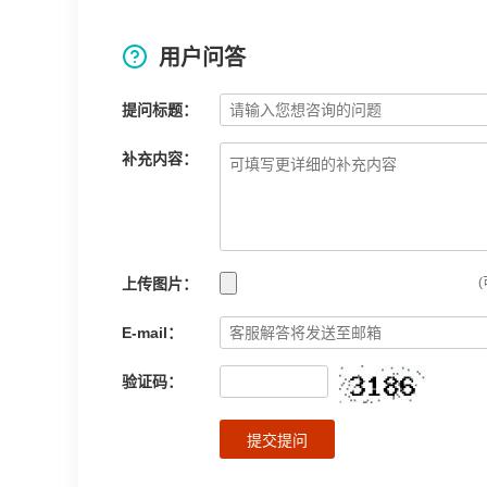
用户问答
提问标题：
补充内容：
上传图片：
(
E-mail：
验证码：
提交提问