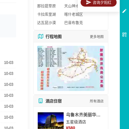
咨询夕阳红
那拉提草原
天山神木园
卡拉库里湖
喀什老城区
达瓦昆沙漠
巴音布鲁克
行程地图
更多地图
10-03
10-03
10-03
10-03
酒店住宿
所有酒店
10-03
乌鲁木齐美丽华大酒
10-03
五星级酒店
¥
580
10-03