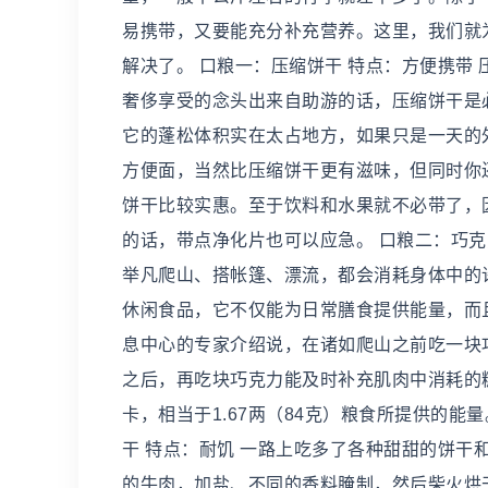
易携带，又要能充分补充营养。这里，我们就
解决了。 口粮一：压缩饼干 特点：方便携带
奢侈享受的念头出来自助游的话，压缩饼干是
它的蓬松体积实在太占地方，如果只是一天的
方便面，当然比压缩饼干更有滋味，但同时你
饼干比较实惠。至于饮料和水果就不必带了，
的话，带点净化片也可以应急。 口粮二：巧克
举凡爬山、搭帐篷、漂流，都会消耗身体中的
休闲食品，它不仅能为日常膳食提供能量，而
息中心的专家介绍说，在诸如爬山之前吃一块
之后，再吃块巧克力能及时补充肌肉中消耗的糖
卡，相当于1.67两（84克）粮食所提供的
干 特点：耐饥 一路上吃多了各种甜甜的饼
的牛肉，加盐、不同的香料腌制，然后柴火烘