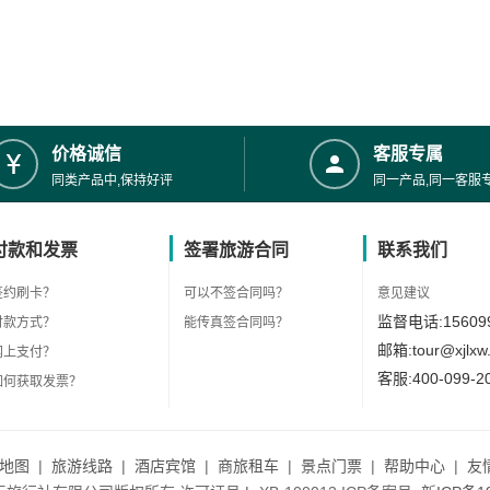
价格诚信
客服专属
同类产品中,保持好评
同一产品,同一客服
付款和发票
签署旅游合同
联系我们
签约刷卡？
可以不签合同吗？
意见建议
监督电话:156099
付款方式？
能传真签合同吗？
邮箱:tour@xjlxw
网上支付？
客服:400-099-2
如何获取发票？
地图
|
旅游线路
|
酒店宾馆
|
商旅租车
|
景点门票
|
帮助中心
|
友