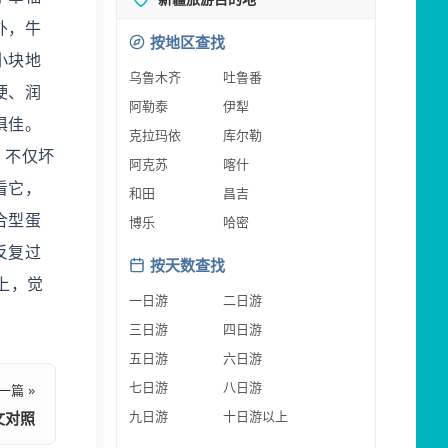
外，牛
按地区查找
小块地
乌鲁木齐
吐鲁番
硬、润
阿勒泰
伊犁
俱佳。
克拉玛依
库尔勒
，不仅坏
阿克苏
喀什
看它，
和田
昌吉
合型蛋
博乐
哈密
反复过
按天数查找
上，觉
一日游
二日游
三日游
四日游
五日游
六日游
七日游
八日游
一篇 »
九日游
十日游以上
文对照