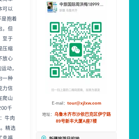
本可以
不是抱着
包，但
。至于
是压缩
不放心
的运动，
为一种
克力信
在爬山
tour@xjlxw.com
E-mail：
00千
乌鲁木齐市沙依巴克区伊宁路
地址：
三：牛肉
89号新丰大厦A座7楼
的。精选
了幸福
新疆旅游目的地