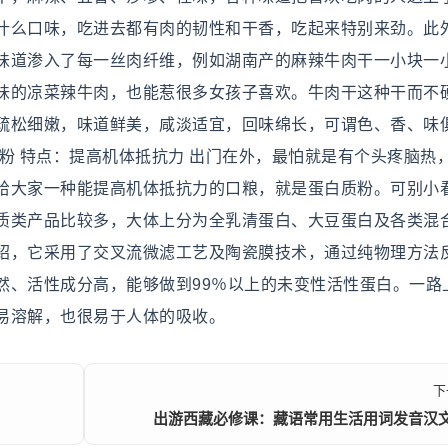
什么口味，吃进去都有肉的韧性和干香，吃起来特别来劲。此
味道渗入了每一丝肉纤维，例如湖南产的麻辣牛肉干一小块一
味的凉菜辣牛肉，也能惹很多女孩子喜欢。牛肉干这种干而不
疏松细嫩，味道鲜美，咸淡适宜，回味绵长，可谓色、香、味
粉 特点：提高机体抵抗力 出门在外，最怕就是有个头疼脑热
给大家一种能提高机体抵抗力的口粮，就是蛋白质粉。可别小
质类产品比较多，大体上分为全乳清蛋白、大豆蛋白及各类混
绍，它采用了交叉流微滤工艺及陶瓷膜技术，通过纯物理方法
然、活性成分高，能够做到99％以上的未变性活性蛋白。一路
易溶解，也很易于人体的吸收。
下
出游西藏必修课：藏语常用生活用词发音汉