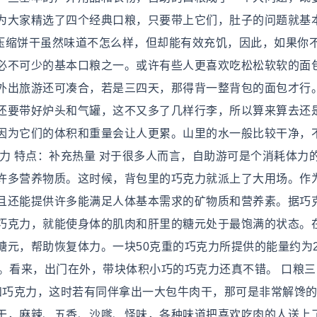
为大家精选了四个经典口粮，只要带上它们，肚子的问题就基
 压缩饼干虽然味道不怎么样，但却能有效充饥，因此，如果你
必不可少的基本口粮之一。或许有些人更喜欢吃松松软软的面
外出旅游还可凑合，若是三四天，那得背一整背包的面包才行
还要带好炉头和气罐，这不又多了几样行李，所以算来算去还
因为它们的体积和重量会让人更累。山里的水一般比较干净，
力 特点：补充热量 对于很多人而言，自助游可是个消耗体力
许多营养物质。这时候，背包里的巧克力就派上了大用场。作
且还能提供许多能满足人体基本需求的矿物质和营养素。据巧
巧克力，就能使身体的肌肉和肝里的糖元处于最饱满的状态。
元，帮助恢复体力。一块50克重的巧克力所提供的能量约为2
能量。看来，出门在外，带块体积小巧的巧克力还真不错。 口粮
干和巧克力，这时若有同伴拿出一大包牛肉干，那可是非常解馋
干，麻辣、五香、沙嗲、怪味，各种味道把喜欢吃肉的人送上