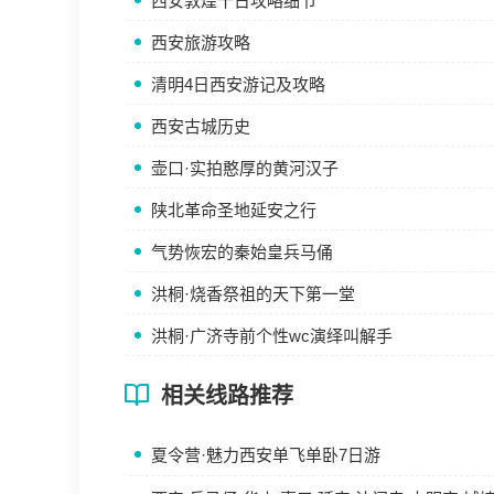
西安敦煌十日攻略细节
西安旅游攻略
清明4日西安游记及攻略
西安古城历史
壶口·实拍憨厚的黄河汉子
陕北革命圣地延安之行
气势恢宏的秦始皇兵马俑
洪桐·烧香祭祖的天下第一堂
洪桐·广济寺前个性wc演绎叫解手
相关线路推荐
夏令营·魅力西安单飞单卧7日游