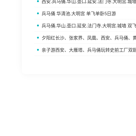
西安.兵马俑.华山.壶口.延安.法门寺.大明宫.城
兵马俑 华清池.大明宫 单飞单卧5日游
兵马俑.华山.壶口.延安.法门寺.大明宫.城墙 双
夕阳红长沙、张家界、凤凰、西安、兵马俑、
亲子游西安、大雁塔、兵马俑玩转史前工厂双卧