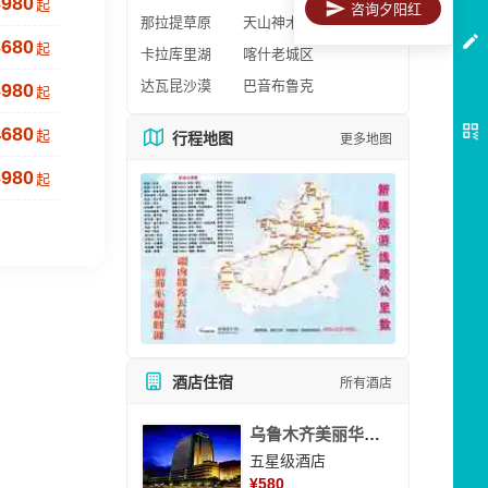
3980
起
咨询夕阳红
那拉提草原
天山神木园
3680
起
卡拉库里湖
喀什老城区
达瓦昆沙漠
巴音布鲁克
3980
起
4680
起
行程地图
更多地图
3980
起
酒店住宿
所有酒店
乌鲁木齐美丽华大酒
五星级酒店
¥
580