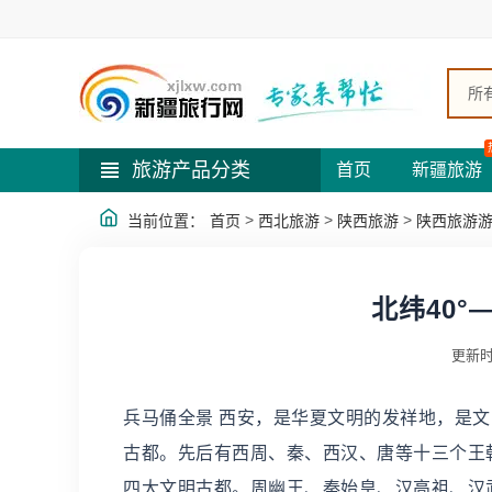
所
旅游产品分类
首页
新疆旅游
>
>
>
当前位置：
首页
西北旅游
陕西旅游
陕西旅游
北纬40
更新时
兵马俑全景 西安，是华夏文明的发祥地，是文
古都。先后有西周、秦、西汉、唐等十三个王朝
四大文明古都。周幽王、秦始皇、汉高祖、汉