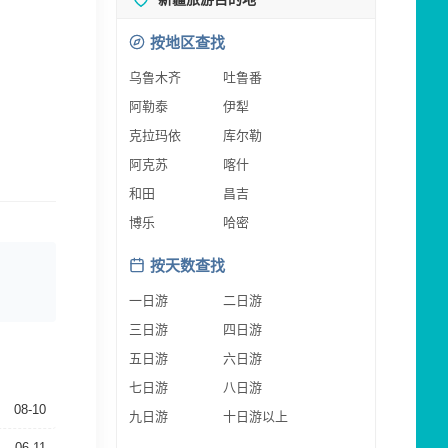
按地区查找
乌鲁木齐
吐鲁番
阿勒泰
伊犁
克拉玛依
库尔勒
阿克苏
喀什
和田
昌吉
博乐
哈密
按天数查找
一日游
二日游
三日游
四日游
五日游
六日游
七日游
八日游
08-10
九日游
十日游以上
06-11