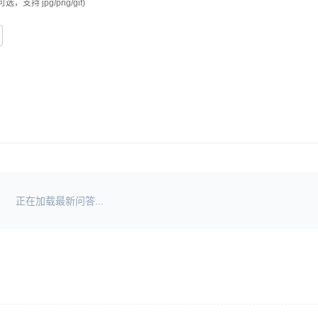
可选，支持 jpg/png/gif)
正在加载最新问答...