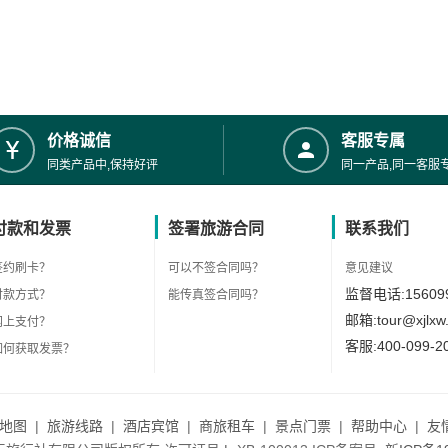
价格诚信
客服专属
同类产品中,保持好评
同一产品,同一客服
付款和发票
签署旅游合同
联系我们
签约刷卡？
可以不签合同吗？
意见建议
监督电话:156099
付款方式？
能传真签合同吗？
邮箱:tour@xjlxw
网上支付？
客服:400-099-2
如何获取发票？
地图
|
旅游线路
|
酒店宾馆
|
商旅租车
|
景点门票
|
帮助中心
|
友