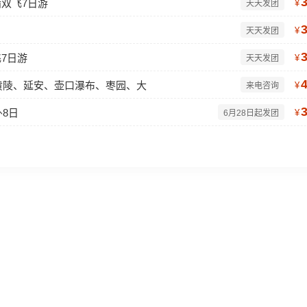
墙双飞7日游
¥
天天发团
¥
天天发团
飞7日游
¥
天天发团
黄陵、延安、壶口瀑布、枣园、大
¥
来电咨询
8日
¥
6月28日起发团