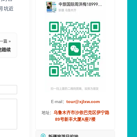
号坑近
一篇 »
途踏续
tour@xjlxw.com
E-mail：
乌鲁木齐市沙依巴克区伊宁路
地址：
89号新丰大厦A座7楼
新疆旅游目的地