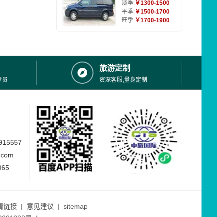
淡季:
￥1300-1500
平季:
￥1500-1700
旺季:
￥1700-1900
旅游定制
专员
资深客服,量身定制
15557
.com
065
情链接
|
意见建议
|
sitemap