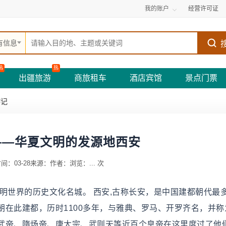
我的账户
经营许可证
有信息
热
热
出疆旅游
商旅租车
酒店宾馆
景点门票
游记
°——华夏文明的发源地西安
间：03-28
来源：
作者：
浏览：
...
次
明世界的历史文化名城。 西安,古称长安，是中国建都朝代最
在此建都，历时1100多年，与雅典、罗马、开罗齐名，并称
武帝、隋炀帝、唐太宗、武则天等近百个皇帝在这里度过了他