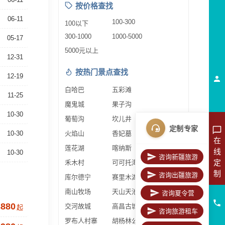
按价格查找
06-11
100-300
100以下
300-1000
1000-5000
05-17
5000元以上
12-31
按热门景点查找
12-19
白哈巴
五彩滩
11-25
魔鬼城
果子沟
10-30
葡萄沟
坎儿井
定制专家
10-30
火焰山
香妃墓
在
莲花湖
喀纳斯
线
10-30
咨询新疆旅游
定
禾木村
可可托海
制
咨询出疆旅游
库尔德宁
赛里木湖
南山牧场
天山天池
咨询夏令营
3880
交河故城
高昌古城
起
咨询旅游租车
罗布人村寨
胡杨林公园