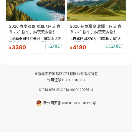
2026·春享双湖 双湖八日游 春
2026·秘境疆途 北疆十日游 春
季 小车拼车、纯玩无购物！
季 小车拼车、纯玩无购物！
1.阿勒泰网红打卡地：将军山 2.将
1.自驾环湖270°，用车轮丈量“大
军山落日缆车，体验雪都风光 3.
西洋最后一滴眼泪”的极致蔚蓝，
3380
4180
354人看过
4264人看过
¥
¥
将军山，夕阳派对，蹦迪party 4.
让雪山、花海与深邃湖水在转弯
自驾赛里木湖360°环湖 5.二进赛
间连成自由的画卷。 2.特别赠送
湖随心游，邂逅湖畔日出浪漫...
那拉提景区3公里内，落地窗三钻
民宿 3.那...
©新疆中旅国际旅行社有限公司版权所有
许可证号:L-XB-100013
ICP备案号:新ICP备19001292号-4
新公网安备 65010302000123号