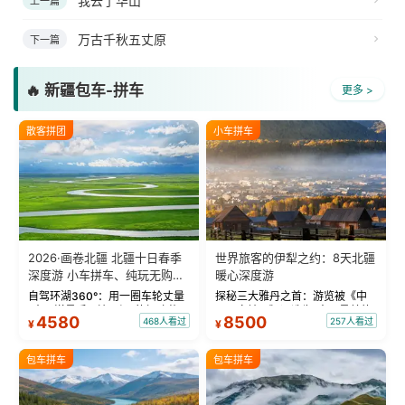
我去了华山
上一篇
万古千秋五丈原
下一篇
🔥 新疆包车-拼车
更多 >
散客拼团
小车拼车
2026·画卷北疆 北疆十日春季
世界旅客的伊犁之约：8天北疆
深度游 小车拼车、纯玩无购
暖心深度游
物！
自驾环湖360°：用一圈车轮丈量
探秘三大雅丹之首：游览被《中
“大西洋最后一滴眼泪”的极致蔚
国国家地理》评选为“中国最美的
4580
8500
468人看过
257人看过
¥
¥
蓝。 赛湖旅拍：甄选多款风格服
三大雅丹”第一名的克拉玛依魔鬼
饰，9张精修美照，定格赛里木湖
城。 中国第一村：探访仅存的图
绝美瞬间。 赛湖坦克300跟车视
瓦人最大村落——禾木村，欣赏
包车拼车
包车拼车
频：专业摄影师...
晨雾与小木...