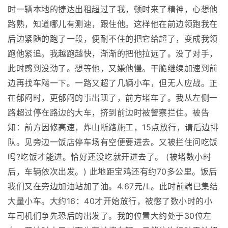
时一辆本地的捷达出租超过了我，顿时来了精神，心想他
路熟，知道哪儿有测速，跟住他。这样他在前边领跑我在
后边紧随的跑了一段，便耐不住的把它给超了，变成我领
跑他紧追。我越跑越快，渐渐的把他拉远了。没了对手，
此时感到没劲了。想等他，又嫌他慢。干脆继续加速到前
边再找车飚一下。一路又超了几辆小车，但无人应战。正
在郁闷时，更郁闷的事出现了，前方堵车了。我从左侧一
路超过停在路边的大车，挤到前边时被警察拦住。被告
知：前方因修高速，炸山断路施工，15点放行，请后边排
队。见旁边一饭店停车场有空便要进去。又被拦住问吃饭
吗?吃饭才能进。恰好还没吃就开进去了。 (被堵数小时
后，车辆依次出发。) 此地距宝鸡还有约70多公里。饭后
我们又在旁边加油站加了油。4.67元/L。此时前端已集结
大量小车。大约16：40才开始放行，被憋了数小时的小
车司机们争先恐后的出发了。我的位置大约处于30位左