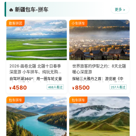
🔥 新疆包车-拼车
更多 >
散客拼团
小车拼车
2026·画卷北疆 北疆十日春季
世界旅客的伊犁之约：8天北疆
深度游 小车拼车、纯玩无购
暖心深度游
物！
自驾环湖360°：用一圈车轮丈量
探秘三大雅丹之首：游览被《中
“大西洋最后一滴眼泪”的极致蔚
国国家地理》评选为“中国最美的
4580
8500
468人看过
257人看过
¥
¥
蓝。 赛湖旅拍：甄选多款风格服
三大雅丹”第一名的克拉玛依魔鬼
饰，9张精修美照，定格赛里木湖
城。 中国第一村：探访仅存的图
绝美瞬间。 赛湖坦克300跟车视
瓦人最大村落——禾木村，欣赏
包车拼车
包车拼车
频：专业摄影师...
晨雾与小木...