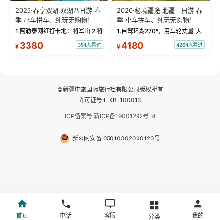
2026·春享双湖 双湖八日游 春
2026·秘境疆途 北疆十日游 春
季 小车拼车、纯玩无购物！
季 小车拼车、纯玩无购物！
1.阿勒泰网红打卡地：将军山 2.将
1.自驾环湖270°，用车轮丈量“大
军山落日缆车，体验雪都风光 3.
西洋最后一滴眼泪”的极致蔚蓝，
3380
4180
354人看过
4264人看过
¥
¥
将军山，夕阳派对，蹦迪party 4.
让雪山、花海与深邃湖水在转弯
自驾赛里木湖360°环湖 5.二进赛
间连成自由的画卷。 2.特别赠送
湖随心游，邂逅湖畔日出浪漫...
那拉提景区3公里内，落地窗三钻
民宿 3.那...
©新疆中旅国际旅行社有限公司版权所有
许可证号:L-XB-100013
ICP备案号:新ICP备19001292号-4
新公网安备 65010302000123号
首页
电话
客服
我的
分类