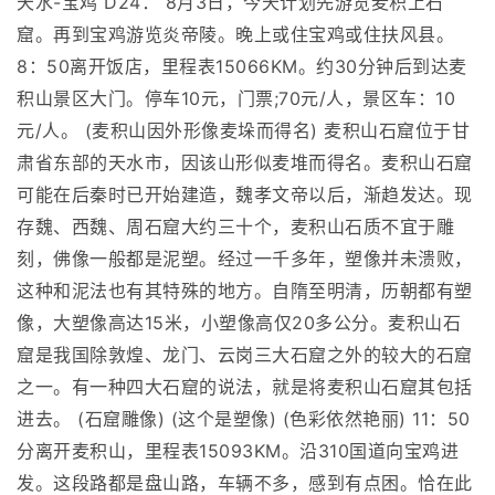
天水-宝鸡 D24： 8月3日，今天计划先游览麦积上石
窟。再到宝鸡游览炎帝陵。晚上或住宝鸡或住扶风县。
8：50离开饭店，里程表15066KM。约30分钟后到达麦
积山景区大门。停车10元，门票;70元/人，景区车：10
元/人。 (麦积山因外形像麦垛而得名) 麦积山石窟位于甘
肃省东部的天水市，因该山形似麦堆而得名。麦积山石窟
可能在后秦时已开始建造，魏孝文帝以后，渐趋发达。现
存魏、西魏、周石窟大约三十个，麦积山石质不宜于雕
刻，佛像一般都是泥塑。经过一千多年，塑像并未溃败，
这种和泥法也有其特殊的地方。自隋至明清，历朝都有塑
像，大塑像高达15米，小塑像高仅20多公分。麦积山石
窟是我国除敦煌、龙门、云岗三大石窟之外的较大的石窟
之一。有一种四大石窟的说法，就是将麦积山石窟其包括
进去。 (石窟雕像) (这个是塑像) (色彩依然艳丽) 11：50
分离开麦积山，里程表15093KM。沿310国道向宝鸡进
发。这段路都是盘山路，车辆不多，感到有点困。恰在此