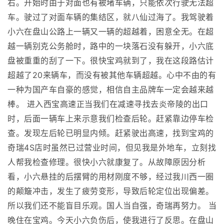
右。开始时由于对面也有被堵车辆，只能依次行驶无法超
车。驶过了对面车辆的集结区，就八仙过海了。我驾驶着
小六在盘山公路上一辆又一辆的超越着，困意全无。在超
越一辆别克公务舱时，路中的一块落石没有躲开，小六底
盘被重重的刮了一下。很快宝鸡就到了，我在这段路估计
超越了20来辆车，而没有被其他车辆超越。心中不由的有
一种为国产车自豪的感觉，相信自主品牌车一定会越来越
棒。 进入西宝高速正当我们在减速寻找去炎帝陵的出口
时，后面一辆车上来示意我们检查后轮。赶紧靠边停车检
查。发现左后轮已明显内倾。赶紧驶出高速，找到宝鸡的
奇瑞4S店时虽然已过营业时间，但见我是外地车，立刻找
人帮我检查修理。很快小六就康复了。从故障原因分析
看，小六悬挂的后摆臂的用材刚度不够，经过我川西一圈
的颠簸冲击，发生了疲劳变形，导致后轮定位出现偏差。
所以我们还不能盲目乐观。国人当自强，奇瑞再努力。 当
晚住在宝鸡。今天小六负伤后，使我进行了反思。在盘山