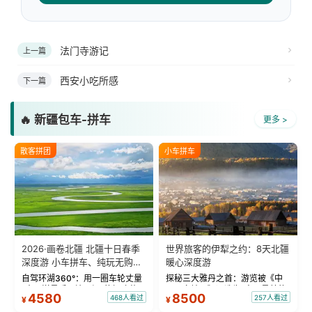
法门寺游记
上一篇
西安小吃所感
下一篇
🔥 新疆包车-拼车
更多 >
散客拼团
小车拼车
2026·画卷北疆 北疆十日春季
世界旅客的伊犁之约：8天北疆
深度游 小车拼车、纯玩无购
暖心深度游
物！
自驾环湖360°：用一圈车轮丈量
探秘三大雅丹之首：游览被《中
“大西洋最后一滴眼泪”的极致蔚
国国家地理》评选为“中国最美的
4580
8500
468人看过
257人看过
¥
¥
蓝。 赛湖旅拍：甄选多款风格服
三大雅丹”第一名的克拉玛依魔鬼
饰，9张精修美照，定格赛里木湖
城。 中国第一村：探访仅存的图