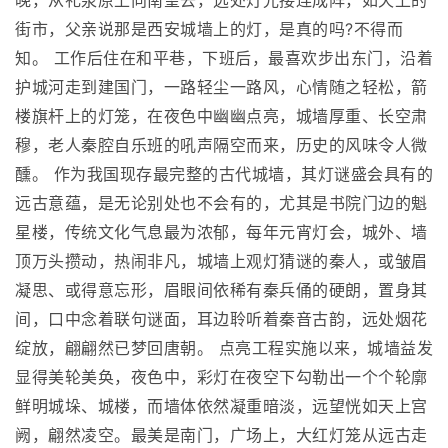
晚，从礼泉原上向南望去，远处灯光接连成阵，如天上的
街市，父亲说那是西安城墙上的灯，是真的吗?不得而
知。 工作后住在和平巷，下班后，最喜欢步出东门，沿着
护城河走到建国门，一路轻尘一路风，心情随之轻松，箭
楼旗杆上的灯笼，在夜色中幽幽点亮，城墙厚重、长空肃
穆，老人秦腔自乐班的吼声隔空而来，历史的风味令人微
醺。 作为我国现存最完整的古代城墙，其灯谜盛会具有的
远古意蕴，是无论别处也不会有的，尤其是书院门边的魁
星楼，传统文化气息最为浓郁，每年元宵灯会，城外、墙
顶万头攒动，热闹非凡，城墙上观灯猜谜的秦人，或皱眉
凝思、或得意忘形，眉眼间依稀有秦兵俑的硬朗，置身其
间，口中念着联句谜面，耳边聆听着秦音古韵，远处烟花
绽放，翩翩然已梦回唐朝。 点亮工程实施以来，城墙益发
显得美轮美奂，夜色中，彩灯在夜空下勾勒出一个个轮廓
鲜明城垛、城楼，而墙体依然凝重暗淡，远望恍如天上宫
阙，翩然凌空。最美是南门，广场上，大红灯笼从远古走