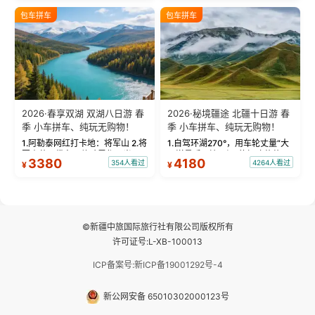
绝美瞬间。 赛湖坦克300跟车视
瓦人最大村落——禾木村，欣赏
包车拼车
包车拼车
频：专业摄影师...
晨雾与小木...
2026·春享双湖 双湖八日游 春
2026·秘境疆途 北疆十日游 春
季 小车拼车、纯玩无购物！
季 小车拼车、纯玩无购物！
1.阿勒泰网红打卡地：将军山 2.将
1.自驾环湖270°，用车轮丈量“大
军山落日缆车，体验雪都风光 3.
西洋最后一滴眼泪”的极致蔚蓝，
3380
4180
354人看过
4264人看过
¥
¥
将军山，夕阳派对，蹦迪party 4.
让雪山、花海与深邃湖水在转弯
自驾赛里木湖360°环湖 5.二进赛
间连成自由的画卷。 2.特别赠送
湖随心游，邂逅湖畔日出浪漫...
那拉提景区3公里内，落地窗三钻
民宿 3.那...
©新疆中旅国际旅行社有限公司版权所有
许可证号:L-XB-100013
ICP备案号:新ICP备19001292号-4
新公网安备 65010302000123号