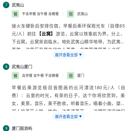
前沿的科技，让消费者有机会和广受欢迎的米奇、米妮、
武夷山
7
蜘蛛侠、钢铁侠、蝙蝠侠、
美国
队长等的经典角色互动，
餐
宿
不含早餐 含午餐 含晚餐
|
武夷山
店铺中心高达5.855米的迪士尼神奇王国城堡，每隔一小
接火车硬卧后安排住宿，早餐后乘环保观光车（自理85
时上演一场音乐投影秀。是迪士尼迷不可错过的奇妙之
元/人）前往
【云窝】
游览，云窝以铁象岩为界，分上、
地）。乘做火车硬卧前往武夷山。
下云窝。云窝背岩临水，地处武夷山精华地带，为武夷山
首胜，这里历来是古代文人墨客、名宦隐潜居养心之所，
展开查看全部
▼
此处因常有云窝飘渺而得名，是古代道人方士隐居潜读的
地方。团友经茶洞，看五月第一壁——
【晒布岩】
，之
武夷山
厦门
8
后前往武夷山第一胜地
【天游峰】
(约3-4小时)，此处三
餐
宿
含早餐 含午餐 不含晚餐
|
厦门
方环水，登其颠观云海，犹如天上游，九曲全景尽收眼
早餐后乘游览极目皆图画的云河漂流180元/人（自
底；游览
【大红袍景区】
，请放慢您的脚步，听着您喜
费）：云里的时光，有茶的日子、这个你将欣赏到，美
欢的音乐，感受着小桥-流水-人家，倾听鸟儿欢快的歌
女，美景，音乐，美不胜收，听着音乐，唱着小曲，望着
声。宋代诗人范仲淹就写诗赞道：“年年春自东南来，建
可人的茶艺小姐，给你一边表演茶艺，一边精彩演说她们
溪先暖水微开。溪边奇茗冠天下，武夷仙人从古栽。”到
展开查看全部
▼
的故事，时而流连忘返，时而回望大王与玉女的爱情故
元代时，这里已经设有御茶园，专门督造贡茶。大红袍是
事。后游览
【一线天】
(约1-2小时)、风洞、螺丝洞，一
武夷岩茶中的状元，它生长在武夷山北部的九龙窠中，仅
厦门
鼓浪屿
9