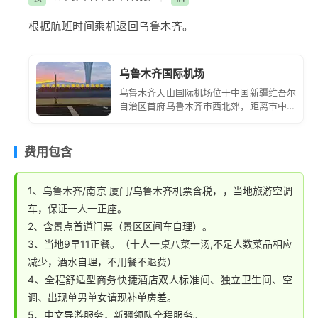
为一体，尤以其观景功能的独到地理优势，成为鸟瞰厦门
曾厝垵。之后车览环海风景
旅游
主干道——
【七彩环岛
根据航班时间乘机返回
乌鲁木齐
。
的最佳观景点。塔顶的雷达天线罩，远眺犹如一颗明珠。
路】
，沿途欣赏海滨风光，简单了解闽南妈祖文化，在
如今，塔楼已成为厦门市一座标志性的建筑物。
一国两制标语牌前拍照，沙滩漫步，与大海零距离接触，
徜徉于碧海蓝天之间，浸泡在海风里发酵、散香。
乌鲁木齐国际机场
乌鲁木齐天山国际机场位于中国新疆维吾尔
自治区首府乌鲁木齐市西北郊，距离市中心
约 16 公里。它是中国面向中亚、西亚和欧
洲的大型门户枢纽机场，也是丝绸之路经济
带核心区的重要航空枢纽。
费用包含
1、乌鲁木齐/南京 厦门/乌鲁木齐机票含税，，当地旅游空调
车，保证一人一正座。
2、含景点首道门票（景区区间车自理）。
3、当地9早11正餐。（十人一桌八菜一汤,不足人数菜品相应
减少，酒水自理，不用餐不退费）
4、全程舒适型商务快捷酒店双人标准间、独立卫生间、空
调、出现单男单女请现补单房差。
5、中文导游服务，新疆领队全程服务。