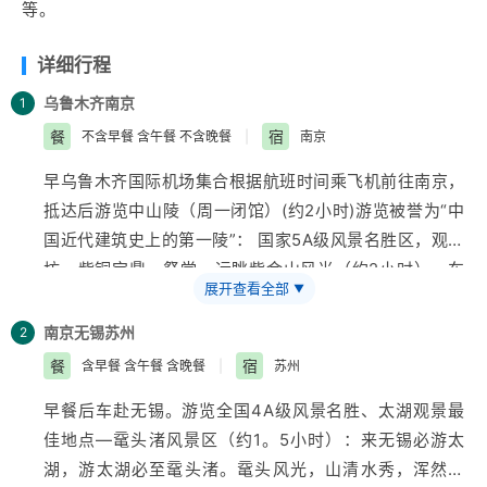
等。
详细行程
乌鲁木齐
南京
1
餐
宿
不含早餐 含午餐 不含晚餐
|
南京
早
乌鲁木齐
国际机场集合根据航班时间乘飞机前往南京，
抵达后游览中山陵（周一闭馆）(约2小时)游览被誉为“中
国近代建筑史上的第一陵”： 国家5A级风景名胜区，观博
坊，紫铜宝鼎，祭堂，远眺紫金山风光（约2小时）。车
展开查看全部
▼
游民国文化街（1912酒吧、观民国建筑群）。
【夫子庙
秦淮风光带】
您可以漫步乌衣古巷，朗诵一首“乌衣巷口
南京
无锡
苏州
2
夕阳斜”；驻足文德新桥，吟上一段“夜泊秦淮近酒家”夫
餐
宿
含早餐 含午餐 含晚餐
|
苏州
子庙一带的商店、餐馆、小吃店门面都改建成了明清风
早餐后车赴无锡。游览全国4A级风景名胜、太湖观景最
格，并在临河的贡院街一带建成了古色古香的
旅游
文化商
佳地点—鼋头渚风景区（约1。5小时）：来无锡必游太
业街。
湖，游太湖必至鼋头渚。鼋头风光，山清水秀，浑然天