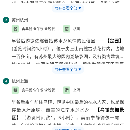
成，为太湖风景的精华所在，故有“太湖第一名胜”之称。
展开查看全部
▼
可乘游船畅览太湖美景（根据天气情况而定船游太湖），
欣赏三万六千顷湖光山色。乘车前往苏州，早餐后游览中
苏州
杭州
3
国唯一的园林水乡古镇乾隆六次去过的地方—
【木
餐
宿
含早餐 含午餐 含晚餐
|
杭州
渎】
：虹饮山房（江南皇家园林、古戏台、圣旨馆
早餐后游览浓缩着姑苏水乡风情的民俗园----
【定园】
等）、香溪游船、参观《私人定制》拍摄基地——木渎-
(游览时间约1小时），位于虎丘山南麓古茶花村内，占地
古松园。
一百多亩，有苏州最大的园内湖塔影湖，及各类古建筑遗
址30多处。定园始建于明代初期，相传为明代开国重臣
展开查看全部
▼
刘伯温的私宅。参观苏和盛珍珠博物馆（约1小时），
【漫步西湖】
（约40分钟）:漫步苏堤、远观三潭印月、
杭州
上海
4
观孤山烟雨、观雷峰塔外景；远眺钱塘江大桥、观六合塔
餐
宿
含早餐 含午餐 含晚餐
|
上海
外景，游览新西湖十景之一的“曲 院 风 荷”或者“花 港 观
早餐后乘车前往乌镇，游览中国最后的枕水人家，也是保
鱼”含红鱼池、孔雀园、御碑等景点。
存最原汁原味、最美的江南水乡水乡—
【乌镇东栅景
区】
（游览时间约1。5小时），美丽宁静得像一颗珍
珠，乌镇除了拥有着小桥、流水、人家的水乡风情和精巧