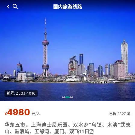
国内旅游线路
编号: ZLGJ-1016
4980
¥
元/人
已售 2327 笔
华东五市、上海迪士尼乐园、双水乡“乌镇、木渎”武夷
山、鼓浪屿、五缘湾、厦门、双飞11日游