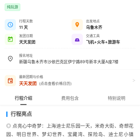
纯玩游
行程天数
出发地点
11 天
乌鲁木齐
发团日期
交通工具
天天发团
飞机+火车+旅游车
报名地址
新疆乌鲁木齐市沙依巴克区伊宁路89号新丰大厦A座7楼
最新团期与价格
>
天天发团
(点击查看价格日历)
行程介绍
费用包含
特别说明
行程亮点
◎ 点亮心中奇梦：上海迪士尼乐园一天，米奇大街、奇想花
园、明日世界、梦幻世界、宝藏湾、探险岛、迪士尼小镇