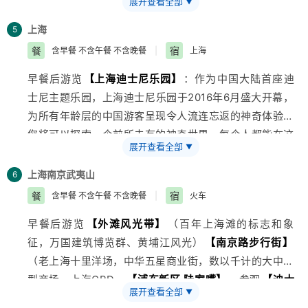
展开查看全部
▼
雅致的民居建筑之外，更多地飘逸着一股浓郁的历史和文
化气息，可参观酿酒坊、蓝印花布坊、矛盾故居、江南百
上海
5
床馆、励志书院等景点。参观AAA级
旅游
景区——桐乡锦
餐
宿
含早餐 不含午餐 不含晚餐
|
上海
绣天地蚕桑博览园（约1.5小时），乘车赴国际化大都市
早餐后游览
【
上海
迪士尼乐园】
：作为中国大陆首座迪
——
上海
(车程约1.5小时)。赠送游览中国十大影视基地之
士尼主题乐园，上海迪士尼乐园于2016年6月盛大开幕，
一的
【上海影视乐园】
（游览时间约60分钟）：你可以
为所有年龄层的中国游客呈现令人流连忘返的神奇体验。
看到《情深深雨蒙蒙》里的铁桥，可以看到电影《功夫》
您将可以探索一个前所未有的神奇世界，每个人都能在这
里令人印象深刻的猪笼镇，还能身临《色戒》里老上海街
展开查看全部
▼
里点亮 心中奇梦。这就是上海迪士尼乐园，充满创造
边的西式咖啡厅，更有可能见到正在影视乐园拍摄影视作
力、冒险精神与无穷精彩的快乐天地。您可在此游览全球
品的明星大腕，走在30年代的南京路外滩，感受一下
上海
南京
武夷山
6
最大的迪士尼城堡——奇幻童话城堡，探索别具一格又令
《上海滩》里的经典浪漫情怀。
餐
宿
含早餐 不含午餐 不含晚餐
|
火车
人难 忘的六大主题园区——米奇大街、奇想花园、梦幻
早餐后游览
【外滩风光带】
（百年
上海
滩的标志和象
世界、探险岛、宝藏湾和明日世界。
征，万国建筑博览群、黄埔江风光）
【南京路步行街】
（老上海十里洋场，中华五星商业街，数以千计的大中小
型商场，上海CBD—
【浦东新区·陆家嘴】
，参观
【迪士
展开查看全部
▼
尼商店】
（全球最大的迪士尼主题体验店，通过运用最