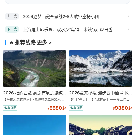
2026逐梦西藏全景线2-8人航空座椅小团
上一篇
上海迪士尼乐园、双水乡“乌镇、木渎”双飞7日游
下一篇
🔥 推荐线路
更多 >
2026·相约西藏·高原有氧之旅纯玩9/11日游
2026藏东秘境 漫步云中仙境·探秘世外桃源·纯玩11/13日
【海拔递进式体验】-先游林芝(2900米)再访拉萨(3650米)，亲测 99%游客零高反 。 【贴心保障】-全程配备便携式制氧机，高反根本不是事儿 ！ 【无人机航拍】-雪山/圣湖/峡谷/古寺民俗深度串联，「随车航拍」大片呈现 。 【特色美食】-石锅鸡热腾腾的烟火气，当地特色烤羊宴，欢快的篝火歌舞 。 【沉浸式体验】-赠送藏装旅拍，夜游布达拉宫，让旅程成为有温度的记忆 。 【绝美风光】-醉美318穿越云端，林芝秘境藏地江南，羊卓雍措上帝打翻的调色盘 。
【行程亮点】 【圣城拉萨】——带上信心与信仰去西藏，行吟拉萨，感受这座城与生俱来的与众不同！ 【布达拉宫】——集宫殿城堡寺院于一体的宏伟建筑，是西藏最完整的古代宫堡建筑群！ 【巴松措】——西藏首个自然风景类国家5A级旅游风景区 【鲁朗小镇】——藏语龙王谷，神仙居住的地方 【米堆冰川】——中国三大海洋冰川之一 【然乌湖】——静谧然乌，它的静和蓝远近闻名！ 【莲花秘境墨脱】——隐藏的莲花、云里雾里，雪山之下，被称为“中国最后一个世外桃源”。 【雅鲁藏布大峡谷】——世界最深最长的河流峡谷，地球上“最后的秘境”，“最美的伤痕”！ 【索松村】——索松村位于西藏林芝地区，是一个被誉为“藏地最美村庄”的地方！ 【南迦巴瓦峰】——南迦巴瓦峰用“长矛直刺苍穹”形容它，尤其它的日落金山，气吞山河 【特别赠送】——藏装写真、哈达礼遇、缓解高反 便携式氧气1瓶/人
5580
9380
散客拼团
散客拼团
¥
起
¥
起