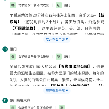
线天原名灵岩，因沿顶有一裂罅（XIA）：就像利斧开一
剩三株，极为名贵。九龙窠是一条清泉渗流的峡谷，大红
餐
宿
含早餐 含午餐 不含晚餐
|
厦门
样，相去不满一尺，长约一百多米，从中漏进天光一线，
袍生长的地方海拔600多米，溪涧飞流，云雾缭绕，这里
早餐后乘渡轮20分钟左右前往海上花园、音乐之岛-
【鼓
宛若跨空碧红。后乘高铁前往厦门，到达后入住酒店。
的土壤是由酸性岩石风化而成，
浪屿】
（游览时间约3小时）；漫步鼓浪屿，沿途参观
赠送 桐源文化
旅游
村，这里体验少数民族风俗习惯。
【万国建筑群】
，这里曾经是英、美、法、日等国的公
赠送 观看（晚餐后）武夷水秀梦之泉表演
法国
ECA2设
共出租界地，体现了厦门多元文化的渊源。一边聆听导游
计！售价218元/人（含）梦之泉，讲述的是中国武夷山
展开查看全部
▼
讲解老别墅和发生在老别墅的动人故事，一边欣赏偶尔从
的传说。这一表演展现了水在塑造当地历史上的本质和能
老别墅传出来的悠扬琴声，天主教堂留影。林巧稚纪念
厦门
10
量。现场表演分多个阶段展开，分别由水帘、烟火、3D
馆-
【毓园】
，港仔后沙滩浴场】（自由活动时间约30分
餐
宿
含早餐 含午餐 不含晚餐
|
厦门
视频、LED、激光、瀑布、配乐以及中国传统中的幽灵等
钟）拥有鼓浪屿最美的海滩，是景好、沙好、水质好、气
分阶段出现“，在3种映射及统一设计下，通过12个不同
早餐后游览厦门最大的公园
【五缘湾湿地公园】
，也是
候好的理想天然海滨浴场。游览闽南千年古刹——
【南
场景将这一美妙的传说展现的栩栩如生。武夷水秀梦之泉
最大的湿地生态园区，被称为是厦门的城市绿肺。每年的
普陀寺】
这是中国最早的佛教高等教育基地、全国唯一
获得今年Thea 国际杰出成就奖。
3月，大批的白鹭会在此筑巢，繁殖，也是候鸟南北迁徙
的佛教学院，沿途观看全国最美的校园之一 ——
【厦门
的重要驿站。公园设有
【湿地生态自然保护区】
、
【红
大学外景】
。
【曾厝铵】
：这里没有鼓浪屿的嘈杂，没
展开查看全部
▼
树林植物区】
、
【鸟类观赏岛】
、
【环湖休闲运动区】
有市区的繁华，也没有一波接一波的游客，有的只是质朴
等。午后餐游览厦门
【海上明珠塔】
又称厦门塔，海上
的民居和文艺小清新的店面，当然，还有不混乱的酒吧。
厦门
乌鲁木齐
11
明珠塔坐落在东渡狐尾山顶公园，集
旅游
观光和夜景功能
如果说选一个值得留念的地方，那么会想：一定是它——
餐
宿
含早餐 不含午餐 不含晚餐
|