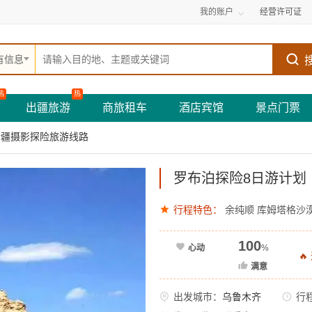
我的账户
经营许可证
有信息
热
热
出疆旅游
商旅租车
酒店宾馆
景点门票
新疆摄影探险旅游线路
罗布泊探险8日游计划
行程特色：
余纯顺
库姆塔格沙
100
心动
%

满意
出发城市：
乌鲁木齐
行