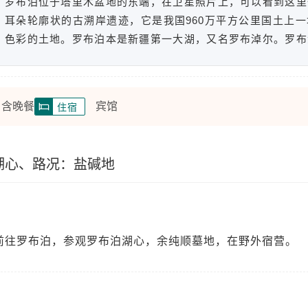
罗布泊位于塔里木盆地的东端，在卫星照片上，可以看到这里
耳朵轮廓状的古溯岸遗迹，它是我国960万平方公里国土上
色彩的土地。罗布泊本是新疆第一大湖，又名罗布淖尔。罗布
语音译名，意为多水汇集之湖。一世纪时的《汉书》描述它广
其水亭居，冬夏不增
 含晚餐
宾馆
住宿
泊湖心、路况：盐碱地
前往罗布泊，参观罗布泊湖心，余纯顺墓地，在野外宿营。