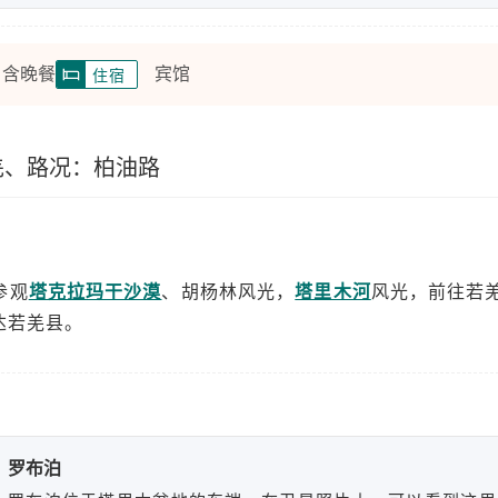
 含晚餐
宾馆
住宿
若羌、路况：柏油路
参观
塔克拉玛干沙漠
、胡杨林风光，
塔里木河
风光，前往若
达若羌县。
罗布泊