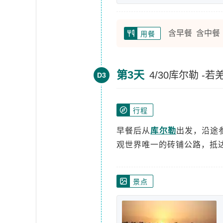
含早餐 含中餐
用餐
第3天
4/30库尔勒 -
D3
行程
早餐后从
库尔勒
出发，沿途
观世界唯一的砖铺公路，抵
景点