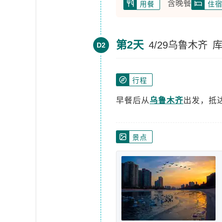
含晚餐
用餐
住
第2天
4/29乌鲁木齐
D2
行程
早餐后从
乌鲁木齐
出发，抵
景点