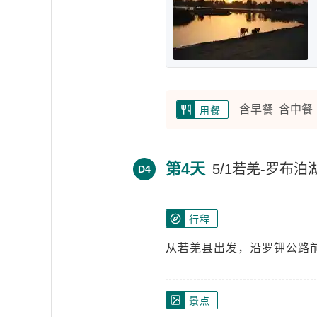
含早餐 含中餐
用餐
第4天
5/1若羌-罗布
D4
行程
从若羌县出发，沿罗钾公路
景点