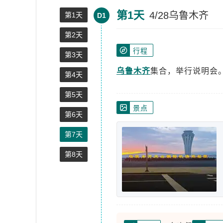
第1天
4/28乌鲁木齐
第1天
D1
第2天
行程
第3天
乌鲁木齐
集合，举行说明会
第4天
第5天
景点
第6天
第7天
第8天