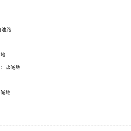
柏油路
碱地
况：盐碱地
盐碱地