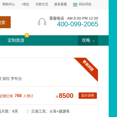
帮助中心
+微信
付款方式
联系客服
网站导航
客服电话
AM:8:00-PM:12:00
400-099-2065
搜索
新
定制旅游
攻略
散客拼团
漠
探险
罗布泊
8500
768
起价说明
 近期已有
人预订
¥
程天数：
8天
交通工具：
火车+旅游车