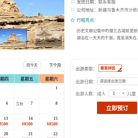
发团日期：
联系客服
公司地址：
新疆乌鲁木齐市沙依
行程亮点：
历史文献记载中的楼兰古城就是依
湖泊在一天天的干涸，直至消失在
下个月
回今天
出游类型：
散客拼团
期四
星期五
星期六
出游日期：
请选择出发日期
1
1
出游人数：
成人
儿童
6
7
8
立秋
立即预订
13
14
15
8500
¥8500
¥8500
20
21
22