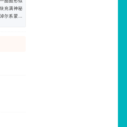
一圈圈形似
一块充满神秘
淖尔系蒙古
褒三百里，