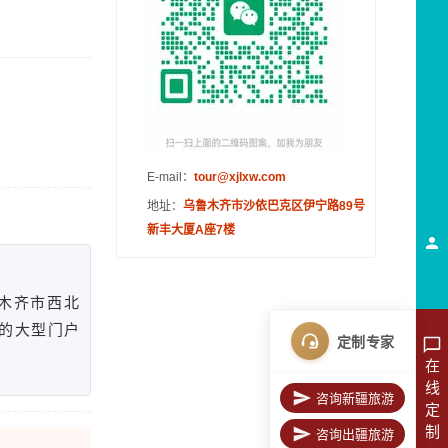
E-mail：
tour@xjlxw.com
地址：
乌鲁木齐市沙依巴克区伊宁路89号
新丰大厦A座7楼
木齐市西北
洲的大型门户
定制专家
在
线
咨询新疆旅游
定
制
咨询出疆旅游