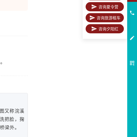
咨询夏令营
咨询旅游租车
咨询夕阳红
情。
图又称浣溪
洗把脸，掬
根桥梁外。