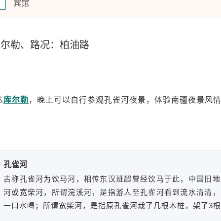
宾馆
宿
库尔勒、路况：柏油路
达
库尔勒
，晚上可以自行参观孔雀河夜景，体验南疆夜景风
孔雀河
古称孔雀河为饮马河，相传东汉班超曾经饮马于此，中国旧地
河或宽柴河，所谓浣溪河，是指游人至孔雀河看到流水清清，
一口水喝；所谓宽柴河，是指原孔雀河栽了几根木桩，架了3