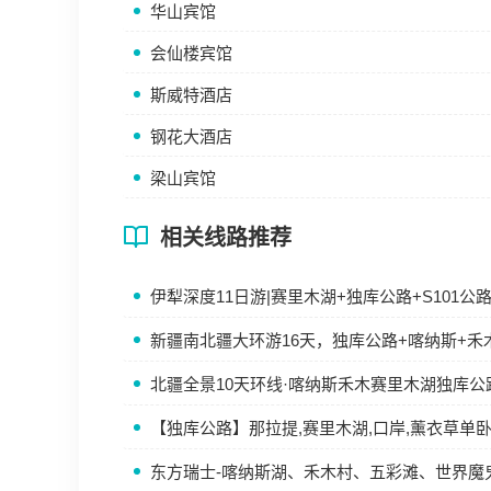
华山宾馆
会仙楼宾馆
斯威特酒店
钢花大酒店
梁山宾馆
相关线路推荐
伊犁深度11日游|赛里木湖+独库公路+S101
新疆南北疆大环游16天，独库公路+喀纳斯+禾
北疆全景10天环线·喀纳斯禾木赛里木湖独库公
【独库公路】那拉提,赛里木湖,口岸,薰衣草单
东方瑞士-喀纳斯湖、禾木村、五彩滩、世界魔