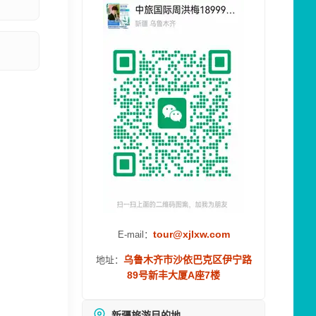
tour@xjlxw.com
E-mail：
乌鲁木齐市沙依巴克区伊宁路
地址：
89号新丰大厦A座7楼
新疆旅游目的地