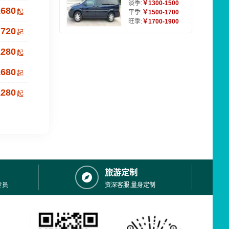
淡季:
￥1300-1500
1680
起
平季:
￥1500-1700
旺季:
￥1700-1900
720
起
1280
起
1680
起
1280
起
旅游定制
专员
资深客服,量身定制