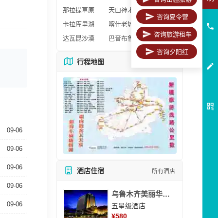
那拉提草原
天山神木园
咨询夏令营
卡拉库里湖
喀什老城区
咨询旅游租车
达瓦昆沙漠
巴音布鲁克
咨询夕阳红
行程地图
更多地图
09-06
09-06
09-06
酒店住宿
所有酒店
09-06
乌鲁木齐美丽华大酒
09-06
五星级酒店
¥
580