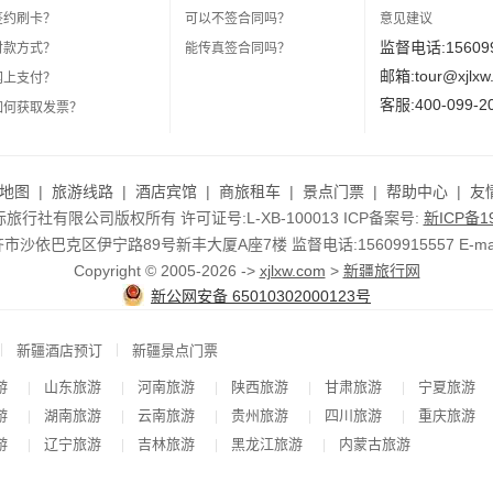
签约刷卡？
可以不签合同吗？
意见建议
监督电话:156099
付款方式？
能传真签合同吗？
邮箱:tour@xjlxw
网上支付？
客服:400-099-2
如何获取发票？
地图
|
旅游线路
|
酒店宾馆
|
商旅租车
|
景点门票
|
帮助中心
|
友
行社有限公司版权所有 许可证号:L-XB-100013 ICP备案号:
新ICP备19
依巴克区伊宁路89号新丰大厦A座7楼 监督电话:15609915557 E-mail:to
Copyright © 2005-2026 ->
xjlxw.com
>
新疆旅行网
新公网安备 65010302000123号
|
|
新疆酒店预订
新疆景点门票
游
山东旅游
河南旅游
陕西旅游
甘肃旅游
宁夏旅游
|
|
|
|
|
游
湖南旅游
云南旅游
贵州旅游
四川旅游
重庆旅游
|
|
|
|
|
游
辽宁旅游
吉林旅游
黑龙江旅游
内蒙古旅游
|
|
|
|