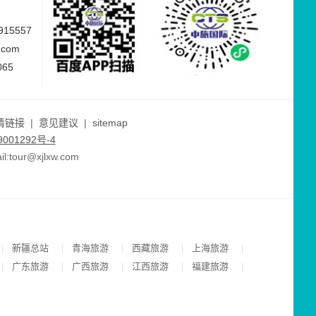
15557
.com
065
情链接
|
意见建议
|
sitemap
001292号-4
ur@xjlxw.com
新疆总站
青海旅游
西藏旅游
上海旅游
|
|
|
|
|
广东旅游
广西旅游
江西旅游
福建旅游
|
|
|
|
|