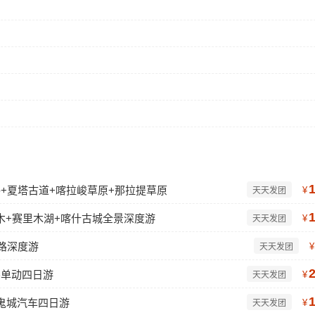
公路+夏塔古道+喀拉峻草原+那拉提草原
¥
天天发团
木+赛里木湖+喀什古城全景深度游
¥
天天发团
路深度游
¥
天天发团
卧单动四日游
¥
天天发团
鬼城汽车四日游
¥
天天发团