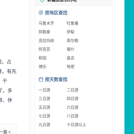
按地区查找
乌鲁木齐
吐鲁番
阿勒泰
伊犁
克拉玛依
库尔勒
阿克苏
喀什
和田
昌吉
馆，占
博乐
哈密
楼，有先
按天数查找
，干
一日游
二日游
厅，多
三日游
四日游
游、休
五日游
六日游
七日游
八日游
九日游
十日游以上
一篇 »