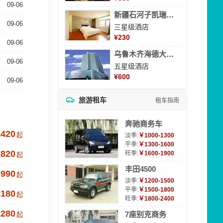
09-06
新疆石河子凯瑞酒店
09-06
三星级酒店
¥
230
09-06
乌鲁木齐海德大酒店
09-06
五星级酒店
¥
600
09-06
旅游租车
租车指南
奔驰商务车
1420
起
淡季:
￥1000-1300
平季:
￥1300-1600
1820
旺季:
￥1600-1900
起
丰田4500
990
起
淡季:
￥1200-1500
平季:
￥1500-1800
2180
起
旺季:
￥1800-2400
1280
7座别克商务
起