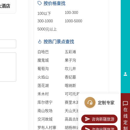
按价格查找
大酒店
100-300
100以下
300-1000
1000-5000
5000元以上
按热门景点查找
白哈巴
五彩滩
魔鬼城
果子沟
葡萄沟
坎儿井
火焰山
香妃墓
莲花湖
喀纳斯
禾木村
可可托海
库尔德宁
赛里木湖
定制专家
在
南山牧场
天山天池
线
交河故城
高昌古城
咨询新疆旅游
定
罗布人村寨
胡杨林公园
制
咨询出疆旅游