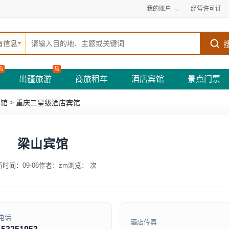
我的账户
经营许可证
有信息
热
热
出疆旅游
商旅租车
酒店宾馆
景点门票
>
宾馆
重庆二星级酒店宾馆
梁山宾馆
时间：09-06
作者：zm
浏览：
次
电话
酒店传真