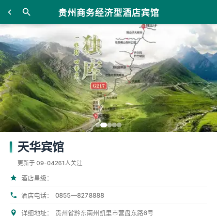
贵州商务经济型酒店宾馆
天华宾馆
更新于 09-04
261人关注
酒店星级：
0855—8278888
酒店电话：
详细地址：
贵州省黔东南州凯里市营盘东路6号