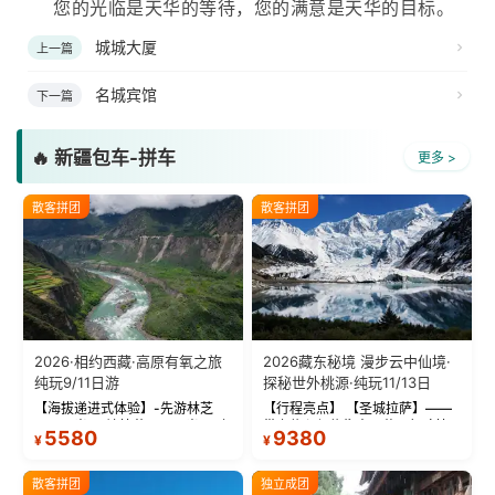
您的光临是天华的等待，您的满意是天华的目标。
城城大厦
上一篇
名城宾馆
下一篇
🔥 新疆包车-拼车
更多 >
散客拼团
散客拼团
2026·相约西藏·高原有氧之旅
2026藏东秘境 漫步云中仙境·
纯玩9/11日游
探秘世外桃源·纯玩11/13日
【海拔递进式体验】-先游林芝
【行程亮点】 【圣城拉萨】——
(2900米)再访拉萨(3650米)，亲
带上信心与信仰去西藏，行吟拉
5580
9380
¥
¥
测 99%游客零高反 。 【贴心保
萨，感受这座城与生俱来的与众
障】-全程配备便携式制氧机，高
不同！ 【布达拉宫】——集宫殿
反根本不是事儿 ！ 【无人机航
城堡寺院于一体的宏伟建筑，是
散客拼团
独立成团