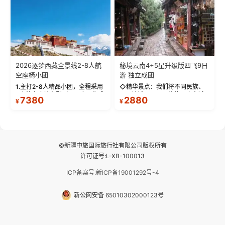
拍】-雪山/圣湖/...
西藏最完整的古代...
2026逐梦西藏全景线2-8人航
秘境云南4+5星升级版四飞9日
空座椅小团
游 独立成团
1.主打2-8人精品小团，全程采用
◇精华景点：我们将不同民族、
9座航空座椅车型（360度环抱式
不同地域、不同风格的三座古城
7380
2880
¥
¥
座舱），提供VIP级别的舒适出行
—【大理古城、丽江古城、香格
体验 。供氧保障： 2.全程入住舒
里拉、野象谷】呈现给您！...
适型含氧酒店（低海拔的索松村
和林芝除外），并贴心赠...
©新疆中旅国际旅行社有限公司版权所有
许可证号:L-XB-100013
ICP备案号:新ICP备19001292号-4
新公网安备 65010302000123号