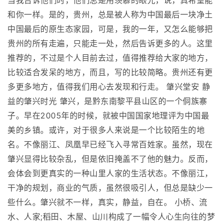
当我告诉他们时，他们总是用羡慕的眼光，说，真希望能
和你一样。是的，贵州，总是被人称为中国最后一块净土
中国最后的原生态家园，可是，我的一年，又怎么能够把
贵州的所有走遍，只能走一处，然后告诉更多的人。这里
推荐的，不过是个人目前去过，值得推荐给大家的地方，
比较适合发呆的地方，而且，写的比较简略。贵州还有更
多更多地方，值得我们用心去发现和行走。 肇兴堂安 静
益的肇兴时光 肇兴，是黔东南黎平县山区的一个侗族寨
子。早在2005年的时候，就被中国国家地理评为中国最
美的乡镇。或许，对于很多人来说是一个比较陌生的地
名。不像丽江、凤凰早已经飞入寻常百姓家。虽然，现在
肇兴显得比较杂乱，但是依旧掩盖不了他的魅力。反而，
会体会到更真实的一种山里人家的生活状态。不像丽江，
干净的规划，商业的气质，虽然很吸引人，但总是缺少一
些什么。肇兴就不一样，真实，静益，自在。 小桥、流
水、人家;稻田、木屋、山川构成了一幅令人心生向往的梦