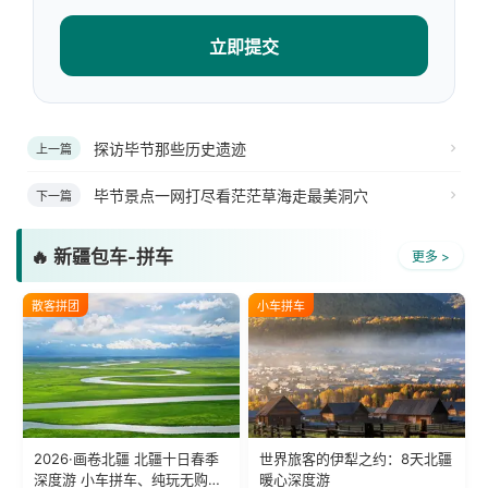
立即提交
探访毕节那些历史遗迹
上一篇
毕节景点一网打尽看茫茫草海走最美洞穴
下一篇
🔥 新疆包车-拼车
更多 >
散客拼团
小车拼车
2026·画卷北疆 北疆十日春季
世界旅客的伊犁之约：8天北疆
深度游 小车拼车、纯玩无购
暖心深度游