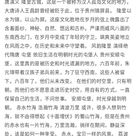
唐演义 隆里古城，这是一个被称为汉人孤岛文化的地方。
大唐诗人王昌龄曾经被贬于此，位于贵州锦屏县。 隆里以
水为锦，以山为屏。这座文化胜地在岁月的弦上微露出了
含羞面纱，神秘、自然、悠远和古朴。严谨而威风八面的
东南西北门，在岁月中变成了年轻的守卫，飒爽英姿地立
在风雨之中，在历史和未来中守望着。 风韵隆里 演绎绝
代隋唐 屯堡 依旧生活在明朝时光的屯堡人 贵州安顺屯
堡，这里真的是被历史和时光遗漏的地方。六百年前，朱
元璋带着汉族子弟兵前来，为了驻守西南，这些人被留
下。六百年了，他们从未改变。 在他们的时空里，只有明
朝。而他们也不愿意走进历史时空，用自有的方式，一直
保留自己的生活，不问世事。 安顺屯堡，时光穿越到明
朝。 赤水竹海 浩瀚竹海 清波万里 或许，很多人想到竹
海，就不由得想起《十面埋伏》的蜀山竹海，但是在贵州
的赤水也有一片竹海，万里浩瀚，徜徉在期间，静益深
处，该是如何一种享受。 赤水，宝贝一样的风景。 荔波