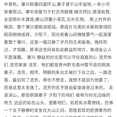
中景色。肇兴侗寨四面环山,寨子建于山中盆地,一条小河
穿寨而过。寨中房屋为干栏式吊脚楼,鳞次栉比,错落有致,
全部用杉木建造,硬山顶覆小青瓦,古朴实用。 爬上村外的
梯田，整个肇兴便跳进视线。那成片乌黑的木屋和翠绿的
稻田相映成辉，夕阳下，阳光和着山间微微雾气一起笼罩
着整个肇兴，这是一幅沉静了岁月的古老画卷。微风吹
过，才惊醒，原来这世间有如此静益的地方，美得会让人
不愿清醒。 肇兴 静益的时光里可以守住寂寞的心 流芳地
扪 流芳美景 流芳、地扪都是贵州黔东南州黎平县的侗族
寨子。流芳，相传，明朝的朱允文被打下台之后，一路流
落，最后到了流芳，再也不想走，我想不是因为他累了，
而是这里太安逸了。流芳的名字是由留皇谐音过来的。 走
进深山，那些侗族寨子 夕阳下的地扪 被称为时光边缘的
地方 远远的站在山头，望着地扪，如若有水雾缭绕，仿佛
一个女子静静的安坐在大山之间，若隐若现的抓撩着你的