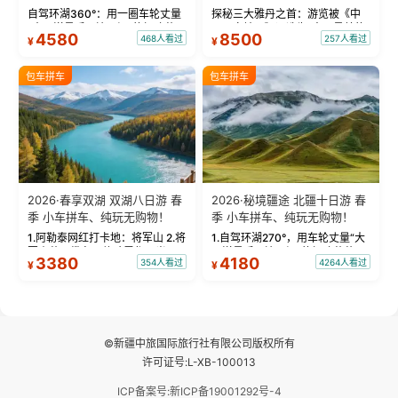
物！
自驾环湖360°：用一圈车轮丈量
探秘三大雅丹之首：游览被《中
“大西洋最后一滴眼泪”的极致蔚
国国家地理》评选为“中国最美的
4580
8500
468人看过
257人看过
¥
¥
蓝。 赛湖旅拍：甄选多款风格服
三大雅丹”第一名的克拉玛依魔鬼
饰，9张精修美照，定格赛里木湖
城。 中国第一村：探访仅存的图
绝美瞬间。 赛湖坦克300跟车视
瓦人最大村落——禾木村，欣赏
包车拼车
包车拼车
频：专业摄影师...
晨雾与小木...
2026·春享双湖 双湖八日游 春
2026·秘境疆途 北疆十日游 春
季 小车拼车、纯玩无购物！
季 小车拼车、纯玩无购物！
1.阿勒泰网红打卡地：将军山 2.将
1.自驾环湖270°，用车轮丈量“大
军山落日缆车，体验雪都风光 3.
西洋最后一滴眼泪”的极致蔚蓝，
3380
4180
354人看过
4264人看过
¥
¥
将军山，夕阳派对，蹦迪party 4.
让雪山、花海与深邃湖水在转弯
自驾赛里木湖360°环湖 5.二进赛
间连成自由的画卷。 2.特别赠送
湖随心游，邂逅湖畔日出浪漫...
那拉提景区3公里内，落地窗三钻
民宿 3.那...
©新疆中旅国际旅行社有限公司版权所有
许可证号:L-XB-100013
ICP备案号:新ICP备19001292号-4