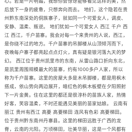
心。若是一片明媚，我想你会惊讶能够看见这样的美，然
后放下一身的疲惫，只想奔向而去。 地扪，这个隐若在贵
州黔东南深处的侗族寨子，就如同一个可爱女人，调皮、
安静、温柔、叛逆。 地扪犹如一个可爱女人 西江 千户 西
江 西江，千户苗寨。我会对每一个来贵州的人说，西江，
是你绕不过的地方。千户苗寨的吊脚楼从山顶倾泻而下，
夜晚每户寨子都亮起点点灯火，真有疑是银河落九天的梦
幻。 西江位于贵州凯里市的东南，从雷山路口折向东北，
是凯里周围规模最大的苗寨，约有1000多户人家，所以
称为千户苗寨。这里的房屋大多是木吊脚楼，都是用枫木
搭成，依山势向两边展开，暗红色的枫木板壁在夕阳照射
下一片金黄。住在这里的都还是很淳朴的苗族人家，热情
好客，笑容温柔，不时还能遇见美丽的苗家姑娘。 云南有
丽江 贵州有西江 高要 高要梯田 连风有色彩 高要梯田。
位于贵州黔东南州丹寨县。这里的梯田远胜于广西的龙
脊，云南的元阳。万顷梯田，壮美华丽，这是一个风都有