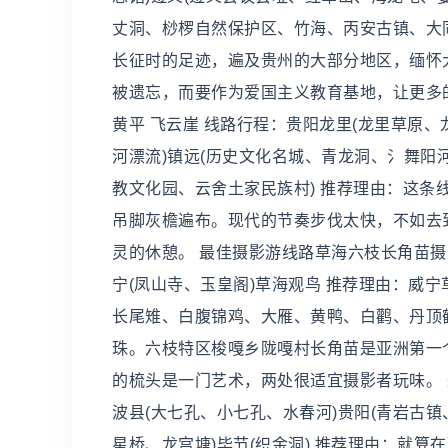
丈洞、桫椤自然保护区、竹海、丙安古镇、大
长征时的足迹，遍及贵州的大部分地区，缅怀
被遗忘，而要作为爱国主义教育基地，让更多
黄平 飞云崖 线路行程：贵阳龙里(龙里草原、
河漂流)镇远(历史文化名城、青龙洞、氵舞阳
教文化园、云舍土家民族村) 推荐理由：这
吊脚灰檐遍布。现代的节奏步伐太快，不如去
灵的休憩。 最佳摄影游线路草海六枝长角苗摄
宁(凤山寺、玉皇阁)草海观鸟 推荐理由：威
长尾雉、白腹锦鸡、大雁、黄鸭、白鹳、丹顶
珠。六枝特区梭嘎乡陇嘎村长角苗是亚洲第一
的梳头是一门艺术，两处很适宜摄影者玩味。 
波县(大七孔、小七孔、水春河)贵阳(青岩古
星桥、龙宫塘)毕节(织金洞) 推荐理由：就