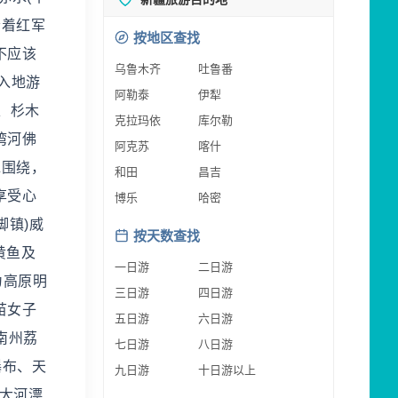
沿着红军
按地区查找
不应该
乌鲁木齐
吐鲁番
入地游
阿勒泰
伊犁
、杉木
克拉玛依
库尔勒
湾河佛
阿克苏
喀什
水围绕，
和田
昌吉
享受心
博乐
哈密
脚镇)威
按天数查找
黄鱼及
一日游
二日游
为高原明
三日游
四日游
苗女子
五日游
六日游
南州荔
七日游
八日游
瀑布、天
九日游
十日游以上
，大河漂