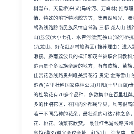
树瀑布、天星桥)兴义(马岭河、万峰林) 推
情、特殊的喀斯特地貌等等，集自然风光、漂
驾游线路黔南民族风情自驾游 三都 尧人山 线路
山)荔波(大小七孔、水春河漂流)独山(深河桥抗
(九龙山、好花红乡村旅游区) 推荐理由：进
暇接。黔南荔波县的樟江和茂兰被联合国教科
黔南是个多民族杂居的地方，有布依族、苗族
佳赏花游线路贵州唯美赏花行 贵定 金海雪山 
黔西(百里杜鹃国家森林公园)开阳(十里画廊)
的杜鹃花有70多个品种，多数集中在百里杜鹃
多的杜鹃花区，在国内外都属罕见，具有很高
若干不同品种的花朵，最壮观的可达7种之多
花、桃花、油菜花欣赏。 最佳红色游线路贵州
念馆)遵义(遵义会议会址、红军山、海龙屯、娄