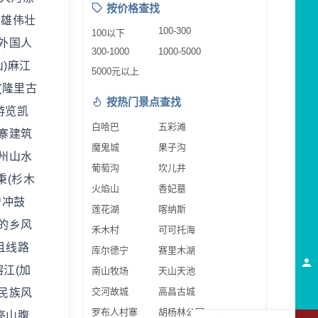
按价格查找
的雄伟壮
100-300
100以下
外国人
300-1000
1000-5000
)麻江
5000元以上
(隆里古
按热门景点查找
游览凯
白哈巴
五彩滩
寨建筑
魔鬼城
果子沟
州山水
葡萄沟
坎儿井
秉(杉木
火焰山
香妃墓
增冲鼓
莲花湖
喀纳斯
的乡风
禾木村
可可托海
且线路
库尔德宁
赛里木湖
江(加
南山牧场
天山天池
交河故城
高昌古城
民族风
罗布人村寨
胡杨林公园
亮山腹