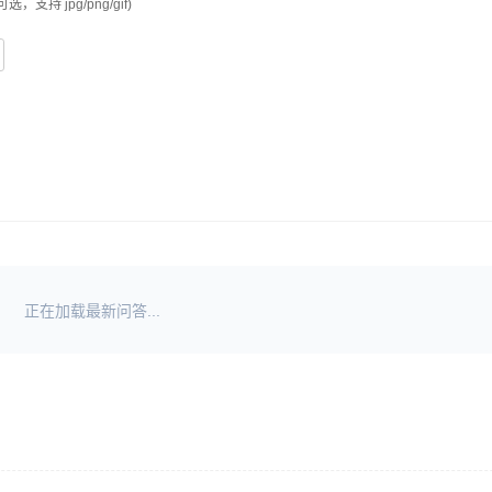
可选，支持 jpg/png/gif)
正在加载最新问答...