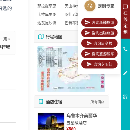
定制专家
那拉提草原
天山神木园
沿途的
在
卡拉库里湖
喀什老城区
线
咨询新疆旅游
达瓦昆沙漠
巴音布鲁克
定
制
咨询出疆旅游
行程地图
更多地图
一篇 »
咨询夏令营
定行程
咨询旅游租车
咨询夕阳红
酒店住宿
所有酒店
乌鲁木齐美丽华大酒
五星级酒店
¥
580