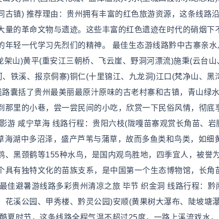
同古镇) 推荐理由：贵州拥有丰富的红色旅游资源，这条线路
大量的革命文物与遗迹。这些丰富的红色遗迹在时代的硝烟下
的年轻一代学习先烈们的精神。 最佳生态游线路黔中古寨亲水
龙架山)黄平(重安江三朝桥、飞云崖、野洞河漂流)施秉(云台山
河、铁溪、报京侗寨)铜仁(十里锦江、九龙洞)江口(梵净山、黑
条线路囊括了贵州最美丽最原汁原味的古老村寨和古镇，青山绿
到那里的小巷，尝一尝民间的小吃，欣赏一下民俗风情，彻底
影游 咸宁草海 线路行程：贵阳六枝(陇嘎苗寨观赏长角苗、岩
宁草海湖中多沼泽，盛产芦苇与蒲草，故而多鱼类和鸟类，如细
鹤、黑颈鹤等155种水鸟，是国内观鸟胜地，四季宜人，被誉
个具有独特文化的苗族支系，是中国第一个生态博物馆，长角
最佳避暑游线路多彩贵州清凉之旅 毕节 织金洞 线路行程：黔
镇、花溪公园、甲秀楼、黔灵公园)安顺(黄果树大瀑布、陡坡塘
算在酷夏时节，这条线路全程气温不超过25度，一路上溪流戏水