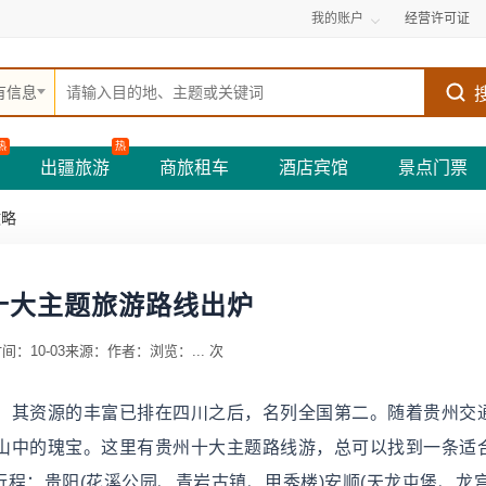
我的账户
经营许可证
有信息
热
热
出疆旅游
商旅租车
酒店宾馆
景点门票
攻略
十大主题旅游路线出炉
间：10-03
来源：
作者：
浏览：
...
次
，其资源的丰富已排在四川之后，名列全国第二。随着贵州交
山中的瑰宝。这里有贵州十大主题路线游，总可以找到一条适
行程：贵阳(花溪公园、青岩古镇、甲秀楼)安顺(天龙屯堡、龙