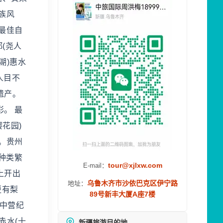
族风
最佳自
(尧人
湖)惠水
人目不
遗产。
。 最
花园)
家。贵州
种类繁
tour@xjlxw.com
E-mail：
上开出
乌鲁木齐市沙依巴克区伊宁路
地址：
更有梨
89号新丰大厦A座7楼
集中营纪
赤水(十
新疆旅游目的地