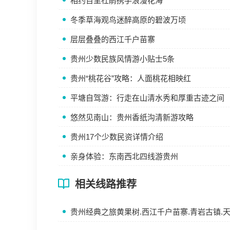
相约百里杜鹃携手浪漫花海
冬季草海观鸟迷醉高原的碧波万顷
层层叠叠的西江千户苗寨
贵州少数民族风情游小贴士5条
贵州“桃花谷”攻略：人面桃花相映红
平塘自驾游：行走在山清水秀和厚重古迹之间
悠然见南山：贵州香纸沟清新游攻略
贵州17个少数民资详情介绍
亲身体验：东南西北四线游贵州
相关线路推荐
贵州经典之旅黄果树.西江千户苗寨.青岩古镇.天