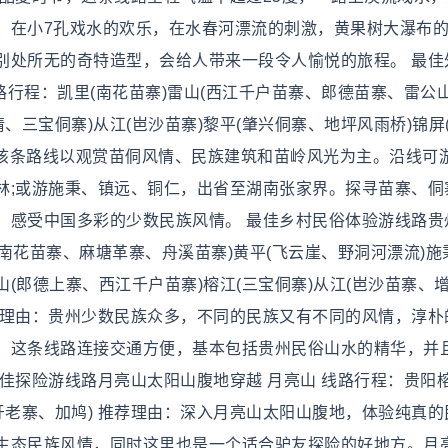
。在小7孔戏水的欢乐，在水春河漂流的刺激，黄果树大瀑布
别处所无的奇特造型，会给人带来一段令人愉悦的旅程。 最佳
路行程：凯里(南花苗寨)雷山(西江千户苗寨、郎德苗寨、雷公山
情、三宝侗寨)从江(岜沙苗寨)黎平(肇兴侗寨、地坪风雨桥)锦屏
由：该条路线以观赏苗侗风情、民族建筑和苗岭风光为主。沿线可
林;或游施秉、镇远、铜仁，出省至湖南张家界。探寻苗寨、侗
，感受中国多彩的少数民族风情。 最佳乡村民俗体验游线路贵
(南花苗寨、麻塘革寨、舟溪苗寨)黄平(飞云崖、野洞河漂流)施
山(郎德上寨、西江千户苗寨)榕江(三宝侗寨)从江(岜沙苗寨、
推荐理由：贵州少数民族众多，不同的民族又有不同的风情，淳朴
，这条线路连接交通方便，基本包括贵州民俗山水的精华，并
佳探险游线路月亮山太阳山腹地穿越 月亮山 线路行程：贵阳榕
牙老寨、加鸠) 推荐理由：深入月亮山太阳山腹地，体验纯真的
生态民族风情，同时这里也是一个适合驴友探险的好地方。月