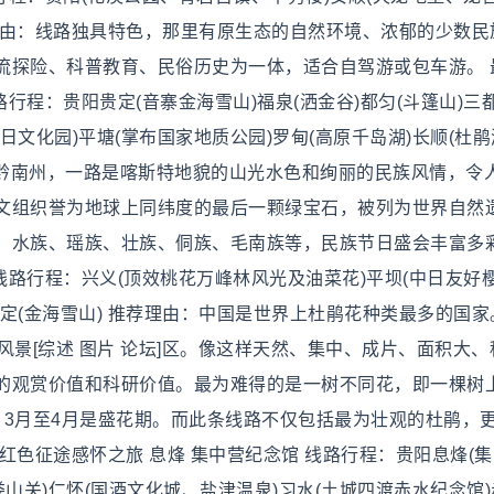
荐理由：线路独具特色，那里有原生态的自然环境、浓郁的少数民
流探险、科普教育、民俗历史为一体，适合自驾游或包车游。 
行程：贵阳贵定(音寨金海雪山)福泉(洒金谷)都匀(斗篷山)三都
日文化园)平塘(掌布国家地质公园)罗甸(高原千岛湖)长顺(杜鹃
入黔南州，一路是喀斯特地貌的山光水色和绚丽的民族风情，令
文组织誉为地球上同纬度的最后一颗绿宝石，被列为世界自然
、水族、瑶族、壮族、侗族、毛南族等，民族节日盛会丰富多彩
线路行程：兴义(顶效桃花万峰林风光及油菜花)平坝(中日友好樱
贵定(金海雪山) 推荐理由：中国是世界上杜鹃花种类最多的国
风景[综述 图片 论坛]区。像这样天然、集中、成片、面积大、
的观赏价值和科研价值。最为难得的是一树不同花，即一棵树
，3月至4月是盛花期。而此条线路不仅包括最为壮观的杜鹃，
红色征途感怀之旅 息烽 集中营纪念馆 线路行程：贵阳息烽(
山关)仁怀(国酒文化城、盐津温泉)习水(土城四渡赤水纪念馆)