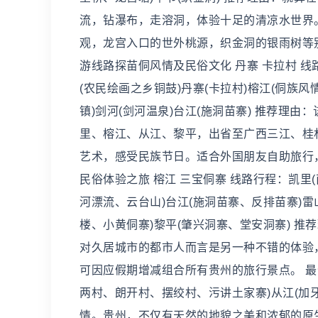
流，钻瀑布，走溶洞，体验十足的清凉水世界
观，龙宫入口的世外桃源，织金洞的银雨树等
游线路探苗侗风情及民俗文化 丹寨 卡拉村 线
(农民绘画之乡铜鼓)丹寨(卡拉村)榕江(侗族风
镇)剑河(剑河温泉)台江(施洞苗寨) 推荐理
里、榕江、从江、黎平，出省至广西三江、桂
艺术，感受民族节日。适合外国朋友自助旅行
民俗体验之旅 榕江 三宝侗寨 线路行程：凯里
河漂流、云台山)台江(施洞苗寨、反排苗寨)雷
楼、小黄侗寨)黎平(肇兴洞寨、堂安洞寨) 
对久居城市的都市人而言是另一种不错的体验
可因应假期增减组合所有贵州的旅行景点。 最
两村、朗开村、摆绞村、污讲土家寨)从江(加
情。贵州，不仅有天然的地貌之美和浓郁的原