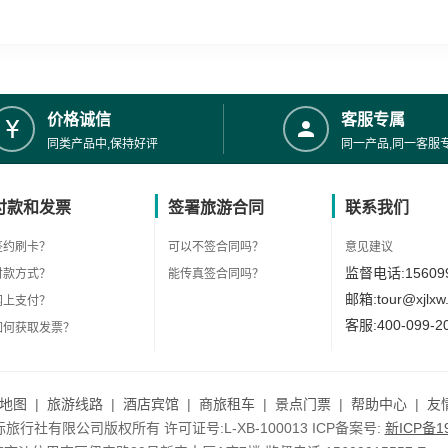
价格诚信
客服专属
同类产品中,保持好评
同一产品,同一客服
付款和发票
签署旅游合同
联系我们
签约刷卡？
可以不签合同吗？
意见建议
监督电话:156099
付款方式？
能传真签合同吗？
邮箱:tour@xjlxw
网上支付？
客服:400-099-2
如何获取发票？
地图
|
旅游线路
|
酒店宾馆
|
商旅租车
|
景点门票
|
帮助中心
|
友
行社有限公司版权所有 许可证号:L-XB-100013 ICP备案号:
新ICP备19