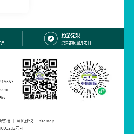
旅游定制
专员
资深客服,量身定制
15557
.com
065
情链接
|
意见建议
|
sitemap
001292号-4